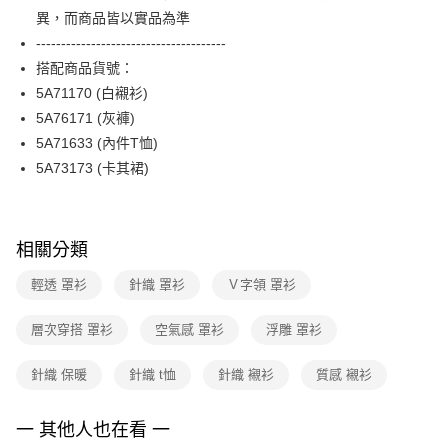
便利好安心！
台灣樂天信用卡公司
異，而商品皆以實品為準
１．簡單：不需註冊會員、不需綁卡、不需儲值。
運送方式
２．便利：只要手機號碼，簡訊認證，即可結帳。
--------------------------------------
３．安心：先確認商品／服務後，再付款。
付款後全家FamilyMart取貨
搭配商品貨號：
每筆NT$90，滿NT$3,600(含以上)免運費
5A71170 (白襯衫)
【「AFTEE先享後付」結帳流程】
１．於結帳方式選擇「AFTEE先享後付」後，將跳轉至「AFTEE先享後付」
5A76171 (灰褲)
付款後7-11取貨
結帳頁面，進行簡訊認證並確認金額後，即可完成結帳。
5A71633 (內件T恤)
２．訂單成立數日內，您將收到繳費通知簡訊。
每筆NT$90，滿NT$3,600(含以上)免運費
３．收到繳費通知簡訊後14天內，點擊此簡訊中的連結，可透過四大超商／
5A73173 (卡其裙)
ATM／網路銀行／等多元方式進行付款，方視為交易完成。
黑貓宅配
※ 請注意：結帳手續完成當下不需立刻繳費，但若您需要取消訂單，請聯絡
每筆NT$90，滿NT$3,600(含以上)免運費
購買商品的店家。未經商家同意取消之訂單仍視為有效，需透過AFTEE先享
後付繳納相關費用。
相關分類
離島宅配 (蘭嶼恕不配送)
※ 交易是否成功請以「AFTEE先享後付 」之結帳頁面顯示為準，若有關於
是否繳費成功／繳費後需取消欲退款等相關疑問，請聯繫「AFTEE先享後付
每筆NT$200，滿NT$8,000(含以上)免運費
輕透 罩衫
針織 罩衫
Ｖ字領 罩衫
客戶支援中心」
https://netprotections.freshdesk.com/support/home
付款後門市自取
【注意事項】
層次穿搭 罩衫
空氣感 罩衫
浮雕 罩衫
１．透過由恩沛科技股份有限公司提供之「AFTEE先享後付」服務完成之交
免運費
易，需依本服務之必要範圍內提供個人資料，並將交易相關給付款項請求債
針織 保暖
針織 t恤
針織 襯衫
質感 襯衫
權轉讓予恩沛科技股份有限公司。
２．關於個人資料處理事宜，請瀏覽以下網址：
https://aftee.tw/terms/#terms3
一 其他人也在看 一
３．未成年的使用者請事先徵得法定代理人或監護人之同意方可使用