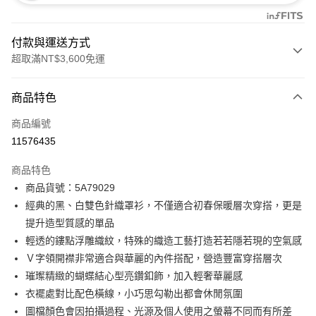
付款與運送方式
超取滿NT$3,600免運
付款方式
商品特色
信用卡一次付款
商品編號
信用卡分期付款
11576435
3 期 0 利率 每期
NT$2,160
21家銀行
商品特色
合作金庫商業銀行
第一商業銀行
LINE Pay
商品貨號：5A79029
華南商業銀行
彰化商業銀行
經典的黑、白雙色針織罩衫，不僅適合初春保暖層次穿搭，更是
Apple Pay
上海商業儲蓄銀行
台北富邦商業銀行
國泰世華商業銀行
兆豐國際商業銀行
提升造型質感的單品
街口支付
臺灣中小企業銀行
台中商業銀行
輕透的鏤點浮雕織紋，特殊的織造工藝打造若若隱若現的空氣感
匯豐（台灣）商業銀行
華泰商業銀行
Ｖ字領開襟非常適合與華麗的內件搭配，營造豐富穿搭層次
AFTEE先享後付
聯邦商業銀行
遠東國際商業銀行
璀璨精緻的蝴蝶結心型亮鑽釦飾，加入輕奢華麗感
相關說明
元大商業銀行
永豐商業銀行
【關於「AFTEE先享後付」】
衣襬處對比配色橫線，小巧思勾勒出都會休閒氛圍
玉山商業銀行
星展（台灣）商業銀行
ATM付款
AFTEE先享後付是「在收到商品之後才付款」的支付方式。 讓您購物簡單
圖檔顏色會因拍攝過程、光源及個人使用之螢幕不同而有所差
台新國際商業銀行
中國信託商業銀行