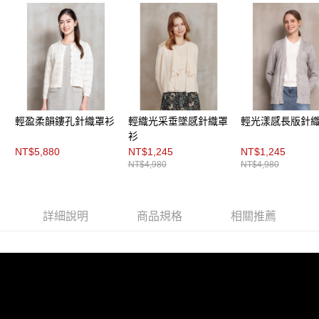
「AFTEE先享後付」，若未經同意申辦者引起之損失，本公司不負相關責
任。
４．使用「AFTEE先享後付」時，將依據個別帳號之用戶狀況，依本公司即
時審查核予不同之上限額度；若仍有額度不足之情形，本公司將視審查結果
請求用戶進行身份認證。
５．嚴禁一人註冊多個帳號或使用他人資訊註冊。若發現惡意使用之情形，
恩沛科技股份有限公司將有權停止該用戶之使用額度並採取法律行動。
輕盈柔韻鏤孔針織罩衫
輕織光采垂墜感針織罩
輕光漾感長版針
衫
NT$5,880
NT$1,245
NT$1,245
NT$4,980
NT$4,980
詳細說明
商品規格
相關推薦