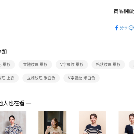
３．收到繳
每筆NT$9
／ATM／
商品相關分
※ 請注意
黑貓宅配
絡購買商品
先享後付
每筆NT$9
2026 SS 
※ 交易是
分享
品
是否繳費成
離島宅配 
付客戶支
Shop by 
每筆NT$2
【注意事
分類
付款後門
１．透過由
交易，需
免運費
色 罩衫
立體紋理 罩衫
V字羅紋 罩衫
格狀紋理 罩衫
求債權轉
２．關於
https://aft
紋理 上衣
立體紋理 米白色
V字羅紋 米白色
３．未成
「AFTE
任。
４．使用「
他人也在看 一
即時審查
結果請求
５．嚴禁
形，恩沛
動。