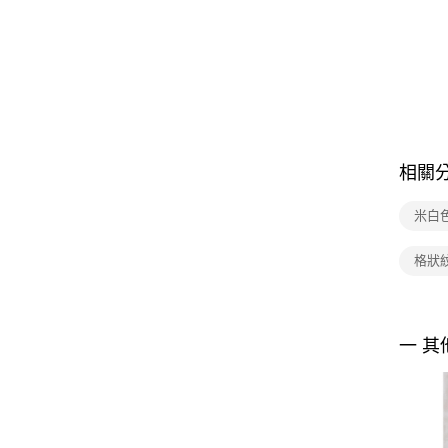
相關
米白
格狀
一 其