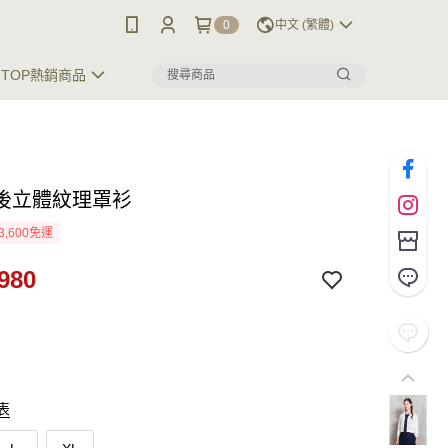
0
中文 (繁體)
TOP熱銷商品
後立體紋理罩衫
3,600免運
980
表