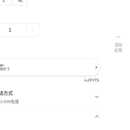
L
XL
清除
紀錄
AI
找尺寸
送方式
3,600免運
次付款