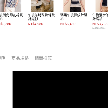
後街角印花棉質
午後茶時珠飾條紋
瑪黑午後條紋針織
午後漫步
衫
針織衫
衫
針織衫
$5,280
NT$4,980
NT$5,480
NT$3,768
NT$6,280
說明
商品規格
相關推薦