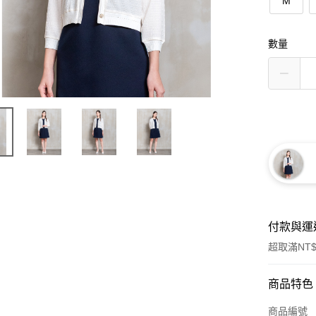
M
數量
付款與運
超取滿NT$
付款方式
商品特色
信用卡一
商品編號