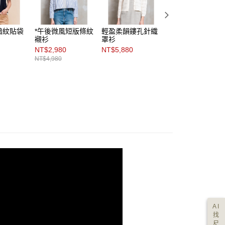
暗紋貼袋
*午後微風短版條紋
輕盈柔韻鏤孔針織
光影交織輕透Ｖ字
襯衫
罩衫
針織罩衫
NT$2,980
NT$5,880
NT$6,480
NT$4,980
AI
找
尺