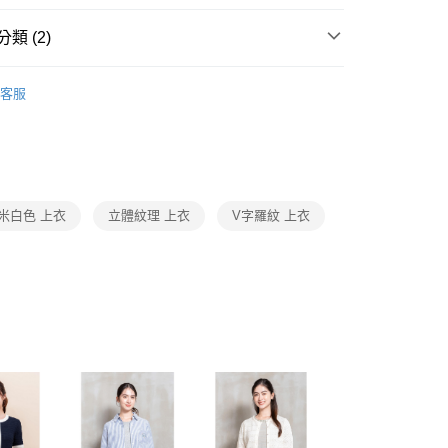
費通知簡訊後14天內，點擊此簡訊中的連結，可透過四大超商
0，滿NT$3,600(含以上)免運費
網路銀行／等多元方式進行付款，方視為交易完成。
類 (2)
：結帳手續完成當下不需立刻繳費，但若您需要取消訂單，請聯
的店家。未經商家同意取消之訂單仍視為有效，需透過AFTEE
繳納相關費用。
0，滿NT$3,600(含以上)免運費
Collection｜5A春夏新品
2026 SS Catalog 春夏型錄商
否成功請以「AFTEE先享後付 」之結帳頁面顯示為準，若有關於
客服
功／繳費後需取消欲退款等相關疑問，請聯繫「AFTEE先享後
(蘭嶼恕不配送)
援中心」
https://netprotections.freshdesk.com/support/home
Category 商品分類
♡ 上衣｜Tops
00，滿NT$8,000(含以上)免運費
項】
市自取
恩沛科技股份有限公司提供之「AFTEE先享後付」服務完成之
依本服務之必要範圍內提供個人資料，並將交易相關給付款項請
米白色 上衣
立體紋理 上衣
V字羅紋 上衣
讓予恩沛科技股份有限公司。
個人資料處理事宜，請瀏覽以下網址：
ee.tw/terms/#terms3
年的使用者請事先徵得法定代理人或監護人之同意方可使用
E先享後付」，若未經同意申辦者引起之損失，本公司不負相關責
AFTEE先享後付」時，將依據個別帳號之用戶狀況，依本公司
核予不同之上限額度；若仍有額度不足之情形，本公司將視審查
用戶進行身份認證。
一人註冊多個帳號或使用他人資訊註冊。若發現惡意使用之情
科技股份有限公司將有權停止該用戶之使用額度並採取法律行