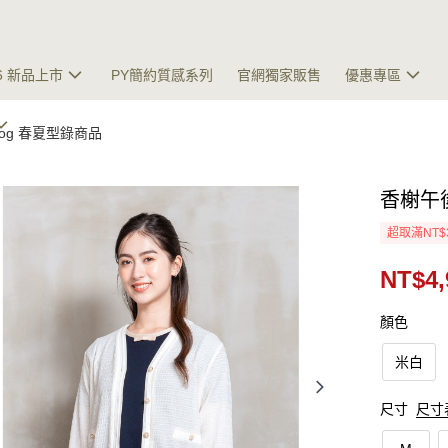
26 新品上市
PY簡約質感系列
官網獨家販售
優惠專區
talog 春夏型錄商品
香榭午
超取滿NT$
NT$4,
顏色
米白
尺寸
尺寸