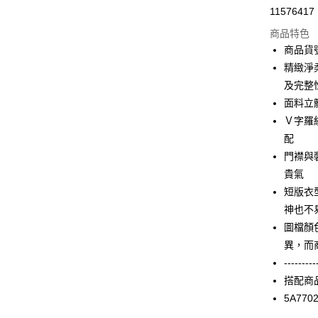
11576417
信用卡分
商品特色
3 期 
商品貨號
合作金
精緻淨
LINE Pay
華南商
及完整
Apple Pay
上海商
面料立
國泰世
Ｖ字羅
街口支付
臺灣中
配
匯豐（
AFTEE先
聯邦商
門襟與
相關說明
元大商
貴氣
【關於「A
玉山商
ATM付款
AFTEE
短版衣
台新國
便利好安
神也不
台灣樂
１．簡單
圖檔顏
２．便利
運送方式
３．安心
異，而
付款後全家F
---------
【「AFT
每筆NT$9
搭配商
１．於結帳
付」結帳
5A770
付款後7-1
２．訂單