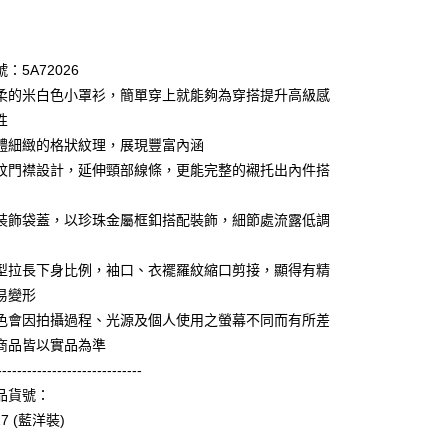
期付款
0 利率 每期
NT$1,660
21家銀行
：5A72026
庫商業銀行
第一商業銀行
柔的米白色小罩衫，簡單穿上就能夠為穿搭提升高級感
業銀行
彰化商業銀行
性
業儲蓄銀行
台北富邦商業銀行
體細緻的格狀紋理，展現豐富內涵
華商業銀行
兆豐國際商業銀行
紋門襟設計，延伸頸部線條，更能完整的襯托出內件搭
小企業銀行
台中商業銀行
台灣）商業銀行
華泰商業銀行
享後付
業銀行
遠東國際商業銀行
裝飾袋蓋，以珍珠金屬框釦搭配裝飾，細節處流露低調
業銀行
永豐商業銀行
FTEE先享後付」】
業銀行
星展（台灣）商業銀行
先享後付是「在收到商品之後才付款」的支付方式。 讓您購物簡單
型拉長下身比例，袖口、衣襬羅紋縮口剪接，顯得有精
際商業銀行
中國信託商業銀行
心！
易變形
天信用卡公司
：不需註冊會員、不需綁卡、不需儲值。
色會因拍攝過程、光源及個人使用之螢幕不同而有所差
：只要手機號碼，簡訊認證，即可結帳。
：先確認商品／服務後，再付款。
商品皆以實品為準
amilyMart取貨
-----------------------------
EE先享後付」結帳流程】
0，滿NT$3,600(含以上)免運費
品貨號：
方式選擇「AFTEE先享後付」後，將跳轉至「AFTEE先享後
頁面，進行簡訊認證並確認金額後，即可完成結帳。
27 (藍洋裝)
1取貨
成立數日內，您將收到繳費通知簡訊。