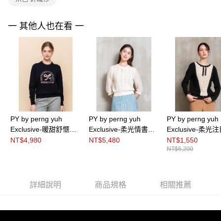
３．未成年的使用者請事先徵得法定代理人或監護人之同意方可使用
「AFTEE先享後付」，若未經同意申辦者引起之損失，本公司不負相關責
任。
一 其他人也在看 一
４．使用「AFTEE先享後付」時，將依據個別帳號之用戶狀況，依本公司即
時審查核予不同之上限額度；若仍有額度不足之情形，本公司將視審查結果
請求用戶進行身份認證。
５．嚴禁一人註冊多個帳號或使用他人資訊註冊。若發現惡意使用之情形，
恩沛科技股份有限公司將有權停止該用戶之使用額度並採取法律行動。
PY by perng yuh
PY by perng yuh
PY by perng yuh
Exclusive-暖甜舒愜緹
Exclusive-柔光情書拼
Exclusive-柔光
花珠飾針織衫
接袖針織衫
型配色蔥紗嵌織
NT$4,980
NT$5,480
NT$1,550
NT$6,200
詳細說明
商品規格
相關推薦