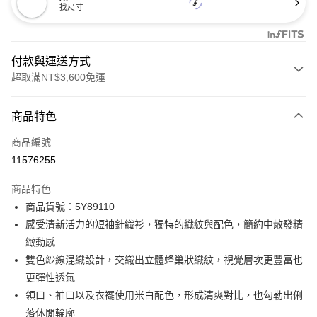
找尺寸
付款與運送方式
超取滿NT$3,600免運
付款方式
商品特色
信用卡一次付款
商品編號
信用卡分期付款
11576255
3 期 0 利率 每期
NT$1,526
21家銀行
商品特色
合作金庫商業銀行
第一商業銀行
LINE Pay
商品貨號：5Y89110
華南商業銀行
彰化商業銀行
感受清新活力的短袖針織衫，獨特的織紋與配色，簡約中散發精
Apple Pay
上海商業儲蓄銀行
台北富邦商業銀行
國泰世華商業銀行
兆豐國際商業銀行
緻動感
街口支付
臺灣中小企業銀行
台中商業銀行
雙色紗線混織設計，交織出立體蜂巢狀織紋，視覺層次更豐富也
匯豐（台灣）商業銀行
華泰商業銀行
更彈性透氣
AFTEE先享後付
聯邦商業銀行
遠東國際商業銀行
領口、袖口以及衣襬使用米白配色，形成清爽對比，也勾勒出俐
相關說明
元大商業銀行
永豐商業銀行
【關於「AFTEE先享後付」】
落休閒輪廓
玉山商業銀行
星展（台灣）商業銀行