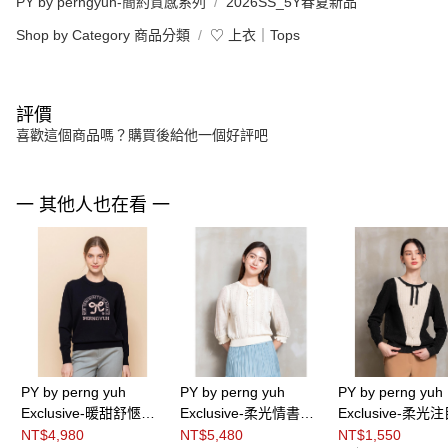
PY by perngyuh-簡約質感系列
2026SS_5Y春夏新品
Shop by Category 商品分類
♡ 上衣｜Tops
評價
喜歡這個商品嗎？購買後給他一個好評吧
一 其他人也在看 一
PY by perng yuh
PY by perng yuh
PY by perng yuh
Exclusive-暖甜舒愜緹
Exclusive-柔光情書拼
Exclusive-柔光
花珠飾針織衫
接袖針織衫
型配色蔥紗嵌織
NT$4,980
NT$5,480
NT$1,550