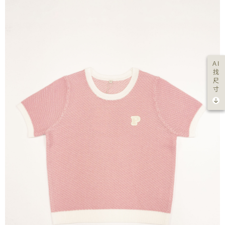
AI
找
尺
寸