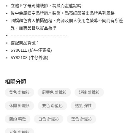
ATM付款
AFTEE先享後付是「在收到商品之後才付款」的支付方式。 讓您購物簡單
立體Ｐ字母刷繡裝飾，精緻而畫龍點睛
台新國際商業銀行
中國信託商業銀行
便利好安心！
台灣樂天信用卡公司
後中金屬鏤空品牌飾片裝飾，點亮細節帶出品牌系列風格
１．簡單：不需註冊會員、不需綁卡、不需儲值。
運送方式
２．便利：只要手機號碼，簡訊認證，即可結帳。
圖檔顏色會因拍攝過程、光源及個人使用之螢幕不同而有所差
３．安心：先確認商品／服務後，再付款。
付款後全家FamilyMart取貨
異，而商品皆以實品為準
每筆NT$90，滿NT$3,600(含以上)免運費
--------------------------------------
【「AFTEE先享後付」結帳流程】
１．於結帳方式選擇「AFTEE先享後付」後，將跳轉至「AFTEE先享後付」
搭配商品貨號：
付款後7-11取貨
結帳頁面，進行簡訊認證並確認金額後，即可完成結帳。
5Y86111 (仿牛仔寬褲)
２．訂單成立數日內，您將收到繳費通知簡訊。
每筆NT$90，滿NT$3,600(含以上)免運費
３．收到繳費通知簡訊後14天內，點擊此簡訊中的連結，可透過四大超商／
5Y82108 (牛仔外套)
ATM／網路銀行／等多元方式進行付款，方視為交易完成。
黑貓宅配
※ 請注意：結帳手續完成當下不需立刻繳費，但若您需要取消訂單，請聯絡
每筆NT$90，滿NT$3,600(含以上)免運費
購買商品的店家。未經商家同意取消之訂單仍視為有效，需透過AFTEE先享
後付繳納相關費用。
相關分類
離島宅配 (蘭嶼恕不配送)
※ 交易是否成功請以「AFTEE先享後付 」之結帳頁面顯示為準，若有關於
是否繳費成功／繳費後需取消欲退款等相關疑問，請聯繫「AFTEE先享後付
每筆NT$200，滿NT$8,000(含以上)免運費
雙色 針織衫
蔚藍色 針織衫
短袖 針織衫
客戶支援中心」
https://netprotections.freshdesk.com/support/home
付款後門市自取
【注意事項】
休閒 針織衫
雙色 蔚藍色
透氣 彈性
１．透過由恩沛科技股份有限公司提供之「AFTEE先享後付」服務完成之交
免運費
易，需依本服務之必要範圍內提供個人資料，並將交易相關給付款項請求債
簡約 精緻
白色 針織衫
藍色 針織衫
權轉讓予恩沛科技股份有限公司。
２．關於個人資料處理事宜，請瀏覽以下網址：
https://aftee.tw/terms/#terms3
米色 針織衫