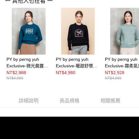
一 其他人也在看 一
３．未成年的使用者請事先徵得法定代理人或監護人之同意方可使用
「AFTEE先享後付」，若未經同意申辦者引起之損失，本公司不負相關責
任。
４．使用「AFTEE先享後付」時，將依據個別帳號之用戶狀況，依本公司即
時審查核予不同之上限額度；若仍有額度不足之情形，本公司將視審查結果
請求用戶進行身份認證。
５．嚴禁一人註冊多個帳號或使用他人資訊註冊。若發現惡意使用之情形，
恩沛科技股份有限公司將有權停止該用戶之使用額度並採取法律行動。
PY by perng yuh
PY by perng yuh
PY by perng yuh
Exclusive-微光晨露結
Exclusive-暖甜舒愜緹
Exclusive-霧柔
刺繡引塔夏針織衫
花珠飾針織衫
高領針織衫
NT$2,988
NT$4,980
NT$2,928
NT$4,980
NT$4,880
詳細說明
商品規格
相關推薦