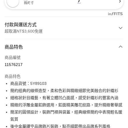
找尺寸
付款與運送方式
超取滿NT$3,600免運
付款方式
商品特色
信用卡一次付款
商品編號
信用卡分期付款
11576217
3 期 0 利率 每期
NT$1,560
21家銀行
商品特色
合作金庫商業銀行
第一商業銀行
LINE Pay
商品貨號：5Y89103
華南商業銀行
彰化商業銀行
簡約經典的線條造型，柔和色彩與精緻細節完美融合的針織衫
Apple Pay
上海商業儲蓄銀行
台北富邦商業銀行
國泰世華商業銀行
兆豐國際商業銀行
細格狀針目織藝，有著立體凹凸面感，感受針織衫的豐富內涵
街口支付
臺灣中小企業銀行
台中商業銀行
精緻的浮雕金屬釦飾選用，釦面精美雕花紋路，提升精緻奢華感
匯豐（台灣）商業銀行
華泰商業銀行
簡潔的圓領設計，裝飾門襟與袋蓋，經典線條簡約中表現輕名媛
AFTEE先享後付
聯邦商業銀行
遠東國際商業銀行
氣質
相關說明
元大商業銀行
永豐商業銀行
【關於「AFTEE先享後付」】
後中金屬鏤空品牌飾片裝飾，點亮細節帶出品牌系列風格
玉山商業銀行
星展（台灣）商業銀行