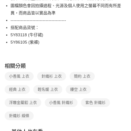
ATM付款
AFTEE先享後付是「在收到商品之後才付款」的支付方式。 讓您購物簡單
圖檔顏色會因拍攝過程、光源及個人使用之螢幕不同而有所差
台新國際商業銀行
中國信託商業銀行
便利好安心！
台灣樂天信用卡公司
異，而商品皆以實品為準
１．簡單：不需註冊會員、不需綁卡、不需儲值。
運送方式
２．便利：只要手機號碼，簡訊認證，即可結帳。
--------------------------------------
３．安心：先確認商品／服務後，再付款。
付款後全家FamilyMart取貨
搭配商品貨號：
每筆NT$90，滿NT$3,600(含以上)免運費
5Y83118 (牛仔裙)
【「AFTEE先享後付」結帳流程】
１．於結帳方式選擇「AFTEE先享後付」後，將跳轉至「AFTEE先享後付」
5Y86105 (紫褲)
付款後7-11取貨
結帳頁面，進行簡訊認證並確認金額後，即可完成結帳。
２．訂單成立數日內，您將收到繳費通知簡訊。
每筆NT$90，滿NT$3,600(含以上)免運費
３．收到繳費通知簡訊後14天內，點擊此簡訊中的連結，可透過四大超商／
ATM／網路銀行／等多元方式進行付款，方視為交易完成。
黑貓宅配
相關分類
※ 請注意：結帳手續完成當下不需立刻繳費，但若您需要取消訂單，請聯絡
每筆NT$90，滿NT$3,600(含以上)免運費
購買商品的店家。未經商家同意取消之訂單仍視為有效，需透過AFTEE先享
小香風 上衣
針織衫 上衣
簡約 上衣
後付繳納相關費用。
離島宅配 (蘭嶼恕不配送)
※ 交易是否成功請以「AFTEE先享後付 」之結帳頁面顯示為準，若有關於
是否繳費成功／繳費後需取消欲退款等相關疑問，請聯繫「AFTEE先享後付
經典 上衣
輕名媛 上衣
鏤空 上衣
每筆NT$200，滿NT$8,000(含以上)免運費
客戶支援中心」
https://netprotections.freshdesk.com/support/home
付款後門市自取
浮雕金屬釦 上衣
小香風 針織衫
紫色 針織衫
【注意事項】
１．透過由恩沛科技股份有限公司提供之「AFTEE先享後付」服務完成之交
免運費
易，需依本服務之必要範圍內提供個人資料，並將交易相關給付款項請求債
針織衫 線條
權轉讓予恩沛科技股份有限公司。
２．關於個人資料處理事宜，請瀏覽以下網址：
https://aftee.tw/terms/#terms3