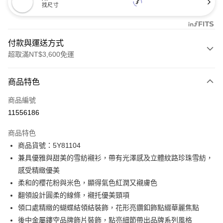
找尺寸
付款與運送方式
超取滿NT$3,600免運
付款方式
商品特色
信用卡一次付款
商品編號
信用卡分期付款
11556186
3 期 0 利率 每期
NT$1,826
21家銀行
商品特色
合作金庫商業銀行
第一商業銀行
LINE Pay
商品貨號：5Y81104
華南商業銀行
彰化商業銀行
兼具優雅與甜美的雪紡襯衫，帶有光澤感及立體紋路珍珠雪紡，
Apple Pay
上海商業儲蓄銀行
台北富邦商業銀行
國泰世華商業銀行
兆豐國際商業銀行
感受精緻優美
街口支付
臺灣中小企業銀行
台中商業銀行
柔和的櫻花粉與米色，顯得氣色紅潤又襯膚色
匯豐（台灣）商業銀行
華泰商業銀行
翻領設計圓柔的線條，襯托優美頸項
AFTEE先享後付
聯邦商業銀行
遠東國際商業銀行
領口處精緻的蝴蝶結領結裝飾，花形亮鑽釦飾點綴華麗焦點
相關說明
元大商業銀行
永豐商業銀行
【關於「AFTEE先享後付」】
後中金屬鏤空品牌飾片裝飾，點亮細節帶出品牌系列風格
玉山商業銀行
星展（台灣）商業銀行