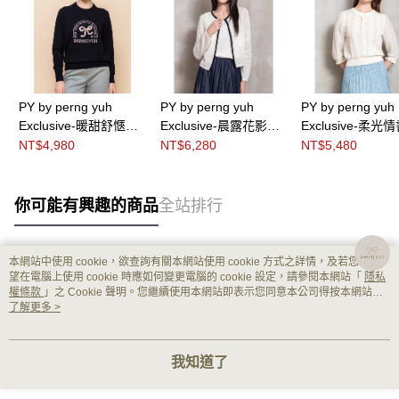
PY by perng yuh
PY by perng yuh
PY by perng yuh
Exclusive-暖甜舒愜緹
Exclusive-晨露花影鏤
Exclusive-柔光
花珠飾針織衫
空織紋針織外罩衫
接袖針織衫
NT$4,980
NT$6,280
NT$5,480
你可能有興趣的商品
全站排行
本網站中使用 cookie，欲查詢有關本網站使用 cookie 方式之詳情，及若您不希
熱門標籤
望在電腦上使用 cookie 時應如何變更電腦的 cookie 設定，請參閱本網站「
隱私
權條款
」之 Cookie 聲明。您繼續使用本網站即表示您同意本公司得按本網站使
用條款之 Cookie 聲明使用 cookie。
了解更多 >
我知道了