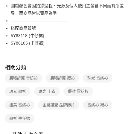
ATM付款
AFTEE先享後付是「在收到商品之後才付款」的支付方式。 讓您購物簡單
圖檔顏色會因拍攝過程、光源及個人使用之螢幕不同而有所差
台新國際商業銀行
中國信託商業銀行
便利好安心！
台灣樂天信用卡公司
異，而商品皆以實品為準
１．簡單：不需註冊會員、不需綁卡、不需儲值。
運送方式
２．便利：只要手機號碼，簡訊認證，即可結帳。
--------------------------------------
３．安心：先確認商品／服務後，再付款。
付款後全家FamilyMart取貨
搭配商品貨號：
每筆NT$90，滿NT$3,600(含以上)免運費
5Y83118 (牛仔裙)
【「AFTEE先享後付」結帳流程】
１．於結帳方式選擇「AFTEE先享後付」後，將跳轉至「AFTEE先享後付」
5Y86105 (卡其褲)
付款後7-11取貨
結帳頁面，進行簡訊認證並確認金額後，即可完成結帳。
２．訂單成立數日內，您將收到繳費通知簡訊。
每筆NT$90，滿NT$3,600(含以上)免運費
３．收到繳費通知簡訊後14天內，點擊此簡訊中的連結，可透過四大超商／
ATM／網路銀行／等多元方式進行付款，方視為交易完成。
黑貓宅配
相關分類
※ 請注意：結帳手續完成當下不需立刻繳費，但若您需要取消訂單，請聯絡
每筆NT$90，滿NT$3,600(含以上)免運費
購買商品的店家。未經商家同意取消之訂單仍視為有效，需透過AFTEE先享
晨曦詩篇 雪紡衫
晨曦詩篇 襯衫
珠光 雪紡衫
後付繳納相關費用。
離島宅配 (蘭嶼恕不配送)
※ 交易是否成功請以「AFTEE先享後付 」之結帳頁面顯示為準，若有關於
是否繳費成功／繳費後需取消欲退款等相關疑問，請聯繫「AFTEE先享後付
珠光 襯衫
珠光 上衣
優雅 雪紡衫
每筆NT$200，滿NT$8,000(含以上)免運費
客戶支援中心」
https://netprotections.freshdesk.com/support/home
付款後門市自取
甜美 雪紡衫
金屬鏤空 品牌飾片
雪紡衫 襯衫
【注意事項】
１．透過由恩沛科技股份有限公司提供之「AFTEE先享後付」服務完成之交
免運費
易，需依本服務之必要範圍內提供個人資料，並將交易相關給付款項請求債
襯衫 牛仔裙
權轉讓予恩沛科技股份有限公司。
２．關於個人資料處理事宜，請瀏覽以下網址：
https://aftee.tw/terms/#terms3