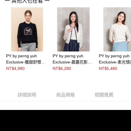
一 其他人也在看 一
３．未成年的使用者請事先徵得法定代理人或監護人之同意方可使用
「AFTEE先享後付」，若未經同意申辦者引起之損失，本公司不負相關責
任。
４．使用「AFTEE先享後付」時，將依據個別帳號之用戶狀況，依本公司即
時審查核予不同之上限額度；若仍有額度不足之情形，本公司將視審查結果
請求用戶進行身份認證。
５．嚴禁一人註冊多個帳號或使用他人資訊註冊。若發現惡意使用之情形，
恩沛科技股份有限公司將有權停止該用戶之使用額度並採取法律行動。
PY by perng yuh
PY by perng yuh
PY by perng yuh
Exclusive-暖甜舒愜緹
Exclusive-晨露花影鏤
Exclusive-柔光
花珠飾針織衫
空織紋針織外罩衫
接袖針織衫
NT$4,980
NT$6,280
NT$5,480
詳細說明
商品規格
相關推薦