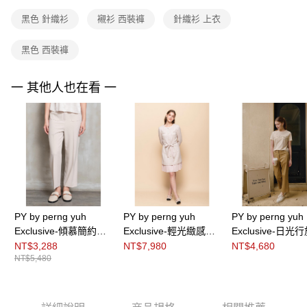
３．未成年的使用者請事先徵得法定代理人或監護人之同意方可使用
黑色 針織衫
襯衫 西裝褲
針織衫 上衣
「AFTEE先享後付」，若未經同意申辦者引起之損失，本公司不負相關責
任。
４．使用「AFTEE先享後付」時，將依據個別帳號之用戶狀況，依本公司即
黑色 西裝褲
時審查核予不同之上限額度；若仍有額度不足之情形，本公司將視審查結果
請求用戶進行身份認證。
５．嚴禁一人註冊多個帳號或使用他人資訊註冊。若發現惡意使用之情形，
一 其他人也在看 一
恩沛科技股份有限公司將有權停止該用戶之使用額度並採取法律行動。
PY by perng yuh
PY by perng yuh
PY by perng yuh
Exclusive-傾慕簡約燙
Exclusive-輕光緻感褶
Exclusive-日光
褶九分寬直筒褲
飾花紗洋裝（附腰帶）
質九分直筒褲
NT$3,288
NT$7,980
NT$4,680
NT$5,480