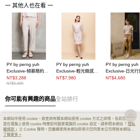
一 其他人也在看 一
PY by perng yuh
PY by perng yuh
PY by perng yuh
Exclusive-傾慕簡約燙
Exclusive-輕光緻感褶
Exclusive-日光
褶九分寬直筒褲
飾花紗洋裝（附腰帶）
質九分直筒褲
NT$3,288
NT$7,980
NT$4,680
NT$5,480
你可能有興趣的商品
全站排行
本網站中使用 cookie，欲查詢有關本網站使用 cookie 方式之詳情，及若您不希
熱門標籤
望在電腦上使用 cookie 時應如何變更電腦的 cookie 設定，請參閱本網站「
隱私
權條款
」之 Cookie 聲明。您繼續使用本網站即表示您同意本公司得按本網站使
用條款之 Cookie 聲明使用 cookie。
了解更多 >