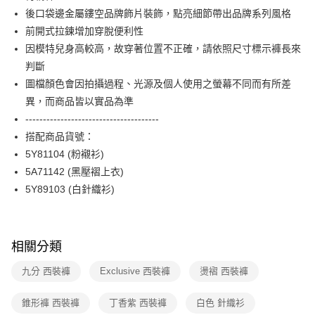
ATM付款
AFTEE先享後付是「在收到商品之後才付款」的支付方式。 讓您購物簡單
後口袋邊金屬鏤空品牌飾片裝飾，點亮細節帶出品牌系列風格
台新國際商業銀行
中國信託商業銀行
便利好安心！
台灣樂天信用卡公司
前開式拉鍊增加穿脫便利性
１．簡單：不需註冊會員、不需綁卡、不需儲值。
運送方式
２．便利：只要手機號碼，簡訊認證，即可結帳。
因模特兒身高較高，故穿著位置不正確，請依照尺寸標示褲長來
３．安心：先確認商品／服務後，再付款。
付款後全家FamilyMart取貨
判斷
每筆NT$90，滿NT$3,600(含以上)免運費
圖檔顏色會因拍攝過程、光源及個人使用之螢幕不同而有所差
【「AFTEE先享後付」結帳流程】
１．於結帳方式選擇「AFTEE先享後付」後，將跳轉至「AFTEE先享後付」
異，而商品皆以實品為準
付款後7-11取貨
結帳頁面，進行簡訊認證並確認金額後，即可完成結帳。
--------------------------------------
２．訂單成立數日內，您將收到繳費通知簡訊。
每筆NT$90，滿NT$3,600(含以上)免運費
３．收到繳費通知簡訊後14天內，點擊此簡訊中的連結，可透過四大超商／
搭配商品貨號：
ATM／網路銀行／等多元方式進行付款，方視為交易完成。
黑貓宅配
5Y81104 (粉襯衫)
※ 請注意：結帳手續完成當下不需立刻繳費，但若您需要取消訂單，請聯絡
5A71142 (黑壓褶上衣)
每筆NT$90，滿NT$3,600(含以上)免運費
購買商品的店家。未經商家同意取消之訂單仍視為有效，需透過AFTEE先享
後付繳納相關費用。
5Y89103 (白針織衫)
離島宅配 (蘭嶼恕不配送)
※ 交易是否成功請以「AFTEE先享後付 」之結帳頁面顯示為準，若有關於
是否繳費成功／繳費後需取消欲退款等相關疑問，請聯繫「AFTEE先享後付
每筆NT$200，滿NT$8,000(含以上)免運費
客戶支援中心」
https://netprotections.freshdesk.com/support/home
付款後門市自取
相關分類
【注意事項】
１．透過由恩沛科技股份有限公司提供之「AFTEE先享後付」服務完成之交
免運費
九分 西裝褲
Exclusive 西裝褲
燙褶 西裝褲
易，需依本服務之必要範圍內提供個人資料，並將交易相關給付款項請求債
權轉讓予恩沛科技股份有限公司。
２．關於個人資料處理事宜，請瀏覽以下網址：
錐形褲 西裝褲
丁香紫 西裝褲
白色 針織衫
https://aftee.tw/terms/#terms3