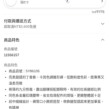
找尺寸
付款與運送方式
超取滿NT$3,600免運
付款方式
商品特色
信用卡一次付款
商品編號
信用卡分期付款
11556157
3 期 0 利率 每期
NT$1,660
21家銀行
商品特色
合作金庫商業銀行
第一商業銀行
LINE Pay
商品貨號：5Y86105
華南商業銀行
彰化商業銀行
亮柔甜感的丁香紫、卡其色調錐形褲，低飽和度色彩，既專業又
Apple Pay
上海商業儲蓄銀行
台北富邦商業銀行
國泰世華商業銀行
兆豐國際商業銀行
溫柔亮眼
街口支付
臺灣中小企業銀行
台中商業銀行
俐落的九分剪裁，露出腳踝搭配跟鞋時，有效的拉長腿部比例
匯豐（台灣）商業銀行
華泰商業銀行
同色系金屬扣環腰帶，省去找尋配件的煩惱，更顯整體感十足
AFTEE先享後付
聯邦商業銀行
遠東國際商業銀行
前中褶線設計，褲管口小開衩造型，修飾腿型感起來更加筆直、
相關說明
元大商業銀行
永豐商業銀行
【關於「AFTEE先享後付」】
有精神
玉山商業銀行
星展（台灣）商業銀行