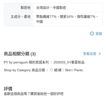
製造地
台灣設計、中國製造
主成分、產地
聚酯纖維77％、嫘縈16％、彈性纖維7％、
中國
客服
商品相關分類 (3)
查看全部
PY by perngyuh-簡約質感系列
2026SS_5Y春夏新品
Shop by Category 商品分類
♡ 裙/褲｜Skirt / Pants
評價
喜歡這個商品嗎？購買後給他一個好評吧