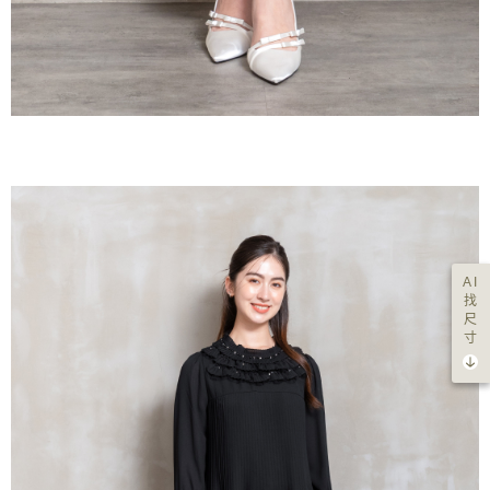
AI
找
尺
寸