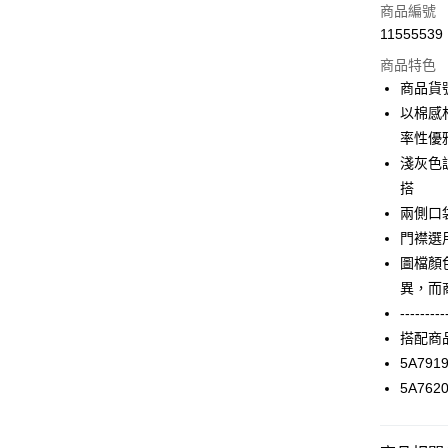
信用卡一
商品編號
11555539
信用卡分
商品特色
3 期 
商品貨號
合作金
以棉感
LINE Pay
華南商
率性優
Apple Pay
上海商
淺灰色
國泰世
搭
街口支付
臺灣中
兩側口
匯豐（
AFTEE先
聯邦商
門襟選
相關說明
元大商
圖檔顏
【關於「A
玉山商
ATM付款
AFTEE
異，而
台新國
便利好安
---------
台灣樂
１．簡單
搭配商
２．便利
運送方式
３．安心
5A791
付款後全家F
5A762
【「AFT
每筆NT$9
１．於結帳
付」結帳