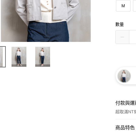
M
數量
付款與運
超取滿NT$
付款方式
商品特色