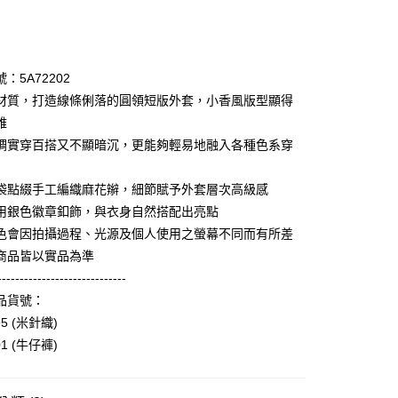
次付款
期付款
0 利率 每期
NT$1,060
21家銀行
：5A72202
庫商業銀行
第一商業銀行
材質，打造線條俐落的圓領短版外套，小香風版型顯得
業銀行
彰化商業銀行
雅
業儲蓄銀行
台北富邦商業銀行
調實穿百搭又不顯暗沉，更能夠輕易地融入各種色系穿
華商業銀行
兆豐國際商業銀行
小企業銀行
台中商業銀行
袋點綴手工編織麻花辮，細節賦予外套層次高級感
台灣）商業銀行
華泰商業銀行
享後付
業銀行
遠東國際商業銀行
用銀色徽章釦飾，與衣身自然搭配出亮點
業銀行
永豐商業銀行
色會因拍攝過程、光源及個人使用之螢幕不同而有所差
FTEE先享後付」】
業銀行
星展（台灣）商業銀行
先享後付是「在收到商品之後才付款」的支付方式。 讓您購物簡單
商品皆以實品為準
際商業銀行
中國信託商業銀行
心！
-----------------------------
天信用卡公司
：不需註冊會員、不需綁卡、不需儲值。
品貨號：
：只要手機號碼，簡訊認證，即可結帳。
：先確認商品／服務後，再付款。
95 (米針織)
amilyMart取貨
01 (牛仔褲)
EE先享後付」結帳流程】
0，滿NT$3,600(含以上)免運費
方式選擇「AFTEE先享後付」後，將跳轉至「AFTEE先享後
頁面，進行簡訊認證並確認金額後，即可完成結帳。