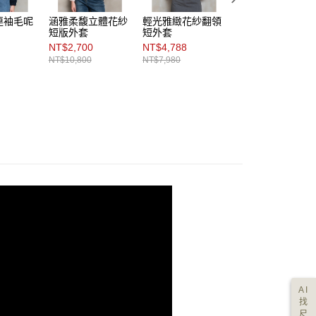
連袖毛呢
涵雅柔馥立體花紗
輕光雅緻花紗翻領
亮采豐柔花紗翻領
短版外套
短外套
短外套
NT$2,700
NT$4,788
NT$4,788
NT$10,800
NT$7,980
NT$7,980
AI
找
尺