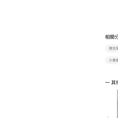
相關
微光
小香
一 其