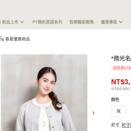
26 新品上市
PY簡約質感系列
官網獨家販售
優惠專區
talog 春夏優惠商品
*微光
超取滿NT$
NT$3,
NT$4,980
顏色
灰
尺寸
尺寸