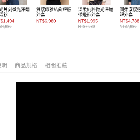
光片刻微光澤翻
質感緻雅結飾短版
溫柔純粹微光澤織
圓柔漾感
襯衫
外套
帶邊飾外套
短外套
$1,494
NT$6,980
NT$1,995
NT$4,788
$4,980
NT$7,980
NT$7,980
說明
商品規格
相關推薦