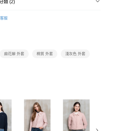
1取貨
成立數日內，您將收到繳費通知簡訊。
類 (2)
費通知簡訊後14天內，點擊此簡訊中的連結，可透過四大超商
0，滿NT$3,600(含以上)免運費
網路銀行／等多元方式進行付款，方視為交易完成。
Collection｜5A春夏新品
2026 SS Catalog 春夏優惠商
：結帳手續完成當下不需立刻繳費，但若您需要取消訂單，請聯
客服
的店家。未經商家同意取消之訂單仍視為有效，需透過AFTEE
繳納相關費用。
0，滿NT$3,600(含以上)免運費
Category 商品分類
♡ 外套｜Jacket / Coat
否成功請以「AFTEE先享後付 」之結帳頁面顯示為準，若有關於
功／繳費後需取消欲退款等相關疑問，請聯繫「AFTEE先享後
(蘭嶼恕不配送)
援中心」
https://netprotections.freshdesk.com/support/home
00，滿NT$8,000(含以上)免運費
項】
麻花辮 外套
棉質 外套
淺灰色 外套
市自取
恩沛科技股份有限公司提供之「AFTEE先享後付」服務完成之
依本服務之必要範圍內提供個人資料，並將交易相關給付款項請
讓予恩沛科技股份有限公司。
個人資料處理事宜，請瀏覽以下網址：
ee.tw/terms/#terms3
年的使用者請事先徵得法定代理人或監護人之同意方可使用
E先享後付」，若未經同意申辦者引起之損失，本公司不負相關責
AFTEE先享後付」時，將依據個別帳號之用戶狀況，依本公司
核予不同之上限額度；若仍有額度不足之情形，本公司將視審查
用戶進行身份認證。
一人註冊多個帳號或使用他人資訊註冊。若發現惡意使用之情
科技股份有限公司將有權停止該用戶之使用額度並採取法律行