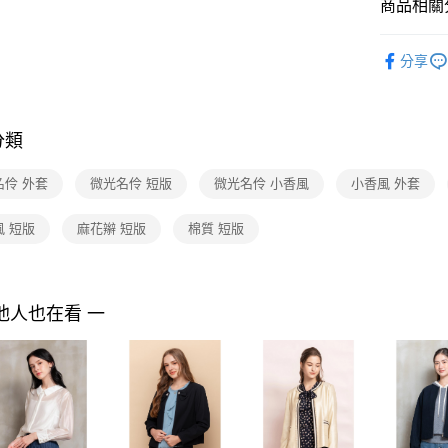
付款後7-1
２．訂單
商品相關分
３．收到繳
每筆NT$9
／ATM／
2026 SS 
※ 請注意
分享
品
黑貓宅配
絡購買商品
先享後付
每筆NT$9
Shop by 
※ 交易是
是否繳費成
離島宅配 
分類
付客戶支
每筆NT$2
【注意事
名伶 外套
微光名伶 短版
微光名伶 小香風
小香風 外套
付款後門
１．透過由
交易，需
免運費
風 短版
麻花辮 短版
棉質 短版
求債權轉
２．關於
https://aft
３．未成
「AFTE
他人也在看 一
任。
４．使用「
即時審查
結果請求
５．嚴禁
形，恩沛
動。