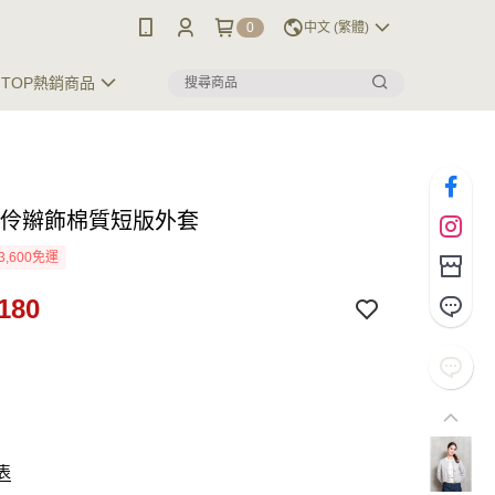
0
中文 (繁體)
TOP熱銷商品
名伶辮飾棉質短版外套
3,600免運
180
表