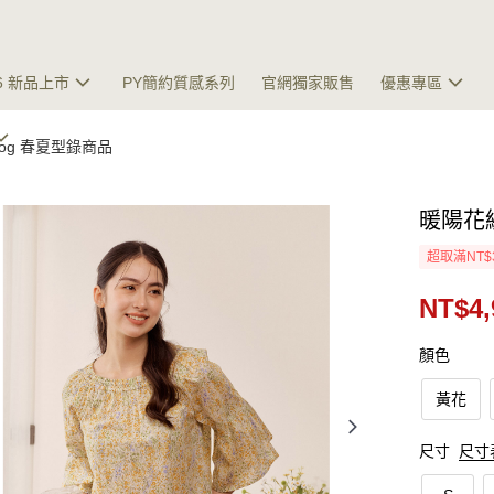
26 新品上市
PY簡約質感系列
官網獨家販售
優惠專區
talog 春夏型錄商品
暖陽花
超取滿NT$
NT$4,
顏色
黃花
尺寸
尺寸