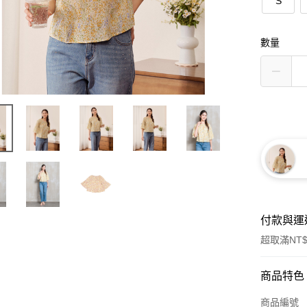
S
數量
付款與運
超取滿NT$
付款方式
商品特色
信用卡一
商品編號