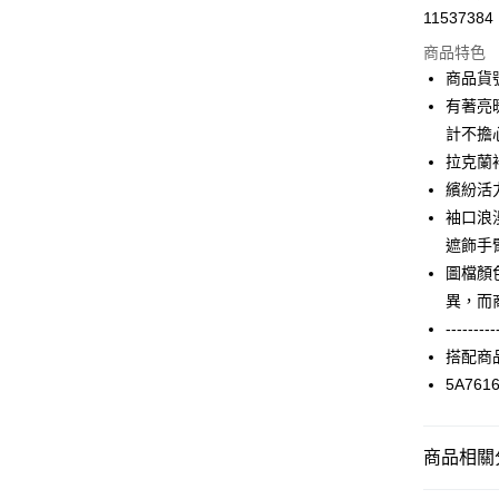
11537384
信用卡分
商品特色
3 期 
商品貨號
合作金
有著亮
LINE Pay
華南商
計不擔
Apple Pay
上海商
拉克蘭
國泰世
繽紛活
街口支付
臺灣中
袖口浪
匯豐（
AFTEE先
聯邦商
遮飾手
相關說明
元大商
圖檔顏
【關於「A
玉山商
ATM付款
AFTEE
異，而
台新國
便利好安
---------
台灣樂
１．簡單
搭配商
２．便利
運送方式
３．安心
5A761
付款後全家F
【「AFT
每筆NT$9
１．於結帳
商品相關分
付」結帳
付款後7-1
２．訂單