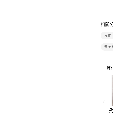
相關
棉質 
親膚 
一 其
時