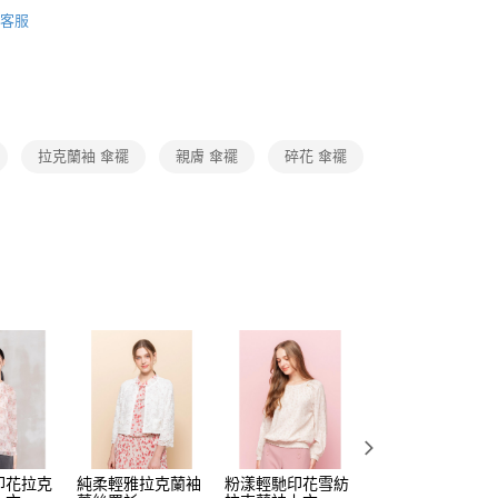
Collection｜5A春夏新品
2026 SS Catalog 春夏型錄商
費通知簡訊後14天內，點擊此簡訊中的連結，可透過四大超商
0，滿NT$3,600(含以上)免運費
客服
網路銀行／等多元方式進行付款，方視為交易完成。
：結帳手續完成當下不需立刻繳費，但若您需要取消訂單，請聯
Category 商品分類
♡ 上衣｜Tops
的店家。未經商家同意取消之訂單仍視為有效，需透過AFTEE
繳納相關費用。
0，滿NT$3,600(含以上)免運費
✨主題精選系列
暖陽下的溫柔絮語
否成功請以「AFTEE先享後付 」之結帳頁面顯示為準，若有關於
功／繳費後需取消欲退款等相關疑問，請聯繫「AFTEE先享後
(蘭嶼恕不配送)
援中心」
https://netprotections.freshdesk.com/support/home
00，滿NT$8,000(含以上)免運費
拉克蘭袖 傘襬
親膚 傘襬
碎花 傘襬
項】
市自取
恩沛科技股份有限公司提供之「AFTEE先享後付」服務完成之
依本服務之必要範圍內提供個人資料，並將交易相關給付款項請
讓予恩沛科技股份有限公司。
個人資料處理事宜，請瀏覽以下網址：
ee.tw/terms/#terms3
年的使用者請事先徵得法定代理人或監護人之同意方可使用
E先享後付」，若未經同意申辦者引起之損失，本公司不負相關責
AFTEE先享後付」時，將依據個別帳號之用戶狀況，依本公司
核予不同之上限額度；若仍有額度不足之情形，本公司將視審查
用戶進行身份認證。
一人註冊多個帳號或使用他人資訊註冊。若發現惡意使用之情
科技股份有限公司將有權停止該用戶之使用額度並採取法律行
印花拉克
純柔輕雅拉克蘭袖
粉漾輕馳印花雪紡
輕緻質感莫代爾傘