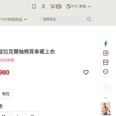
0
中文 (繁體)
TOP熱銷商品
綻拉克蘭袖棉質傘襬上衣
3,600免運
980
粉花
表