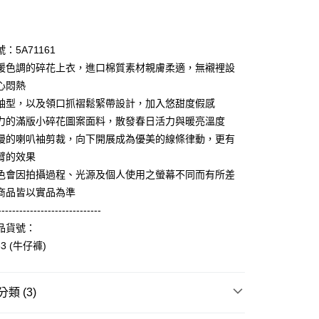
期付款
0 利率 每期
NT$1,660
21家銀行
：5A71161
庫商業銀行
第一商業銀行
暖色調的碎花上衣，進口棉質素材親膚柔適，無襯裡設
業銀行
彰化商業銀行
心悶熱
業儲蓄銀行
台北富邦商業銀行
袖型，以及領口抓褶鬆緊帶設計，加入悠甜度假感
華商業銀行
兆豐國際商業銀行
力的滿版小碎花圖案面料，散發春日活力與暖亮溫度
小企業銀行
台中商業銀行
漫的喇叭袖剪裁，向下開展成為優美的線條律動，更有
台灣）商業銀行
華泰商業銀行
享後付
業銀行
遠東國際商業銀行
臂的效果
業銀行
永豐商業銀行
色會因拍攝過程、光源及個人使用之螢幕不同而有所差
FTEE先享後付」】
業銀行
星展（台灣）商業銀行
先享後付是「在收到商品之後才付款」的支付方式。 讓您購物簡單
商品皆以實品為準
際商業銀行
中國信託商業銀行
心！
-----------------------------
天信用卡公司
：不需註冊會員、不需綁卡、不需儲值。
品貨號：
：只要手機號碼，簡訊認證，即可結帳。
：先確認商品／服務後，再付款。
63 (牛仔褲)
amilyMart取貨
EE先享後付」結帳流程】
0，滿NT$3,600(含以上)免運費
方式選擇「AFTEE先享後付」後，將跳轉至「AFTEE先享後
類 (3)
頁面，進行簡訊認證並確認金額後，即可完成結帳。
1取貨
成立數日內，您將收到繳費通知簡訊。