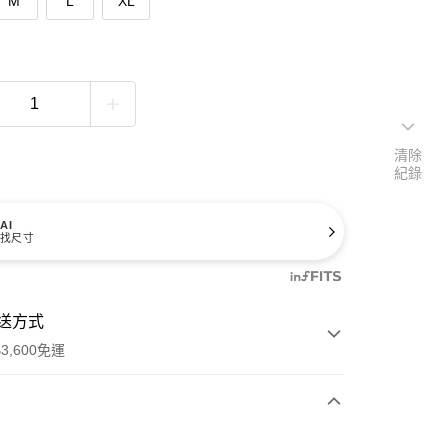
M
L
XL
清除
紀錄
AI
找尺寸
送方式
3,600免運
次付款