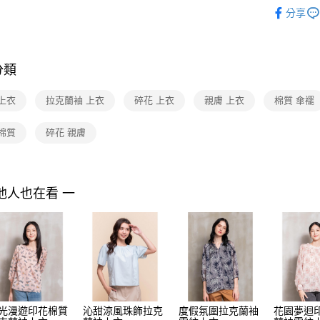
2026 SS 
３．收到繳
每筆NT$9
分享
／ATM／
品
※ 請注意
黑貓宅配
Shop by 
絡購買商品
先享後付
每筆NT$9
NEW IN
※ 交易是
分類
是否繳費成
離島宅配 
付客戶支
每筆NT$2
上衣
拉克蘭袖 上衣
碎花 上衣
親膚 上衣
棉質 傘襬
【注意事
付款後門
１．透過由
棉質
碎花 親膚
交易，需
免運費
求債權轉
２．關於
https://aft
他人也在看 一
３．未成
「AFTE
任。
４．使用「
即時審查
結果請求
５．嚴禁
形，恩沛
動。
光漫遊印花棉質
沁甜涼風珠飾拉克
度假氛圍拉克蘭袖
花園夢迴