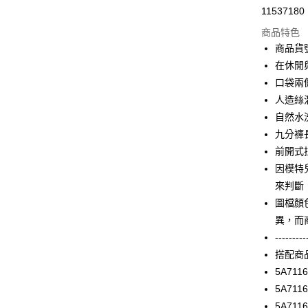
11537180
信用卡分
商品特色
3 期 
商品貨號
合作金
在休閒
LINE Pay
華南商
口袋兩
Apple Pay
上海商
人造絲
國泰世
自然水
街口支付
臺灣中
九分褲
匯豐（
AFTEE先
聯邦商
前開式
相關說明
元大商
因模特
【關於「A
玉山商
ATM付款
AFTEE
來判斷
台新國
便利好安
圖檔顏
台灣樂
１．簡單
異，而
２．便利
運送方式
３．安心
---------
付款後全家F
搭配商
【「AFT
每筆NT$9
5A711
１．於結帳
付」結帳
5A711
付款後7-1
２．訂單
5A711