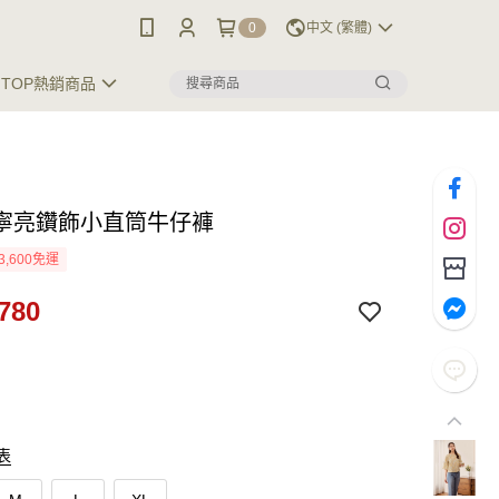
0
中文 (繁體)
TOP熱銷商品
寧亮鑽飾小直筒牛仔褲
3,600免運
780
表