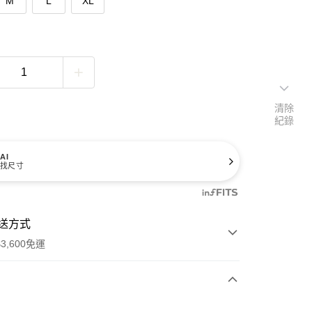
M
L
XL
清除
紀錄
AI
找尺寸
送方式
3,600免運
次付款