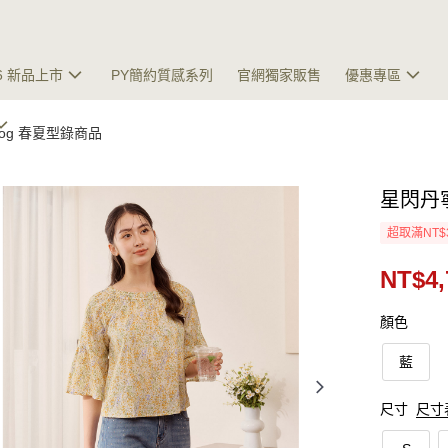
26 新品上市
PY簡約質感系列
官網獨家販售
優惠專區
talog 春夏型錄商品
星閃丹
超取滿NT$
NT$4,
顏色
藍
尺寸
尺寸