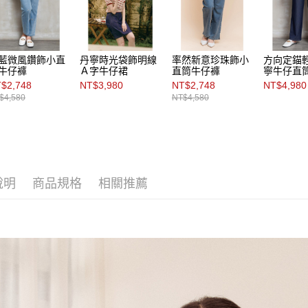
藍微風鑽飾小直
丹寧時光袋飾明線
率然新意珍珠飾小
方向定錨
牛仔褲
Ａ字牛仔裙
直筒牛仔褲
寧牛仔直
$2,748
NT$3,980
NT$2,748
NT$4,980
$4,580
NT$4,580
說明
商品規格
相關推薦