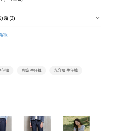
費通知簡訊後14天內，點擊此簡訊中的連結，可透過四大超商
0，滿NT$3,600(含以上)免運費
網路銀行／等多元方式進行付款，方視為交易完成。
：結帳手續完成當下不需立刻繳費，但若您需要取消訂單，請聯
的店家。未經商家同意取消之訂單仍視為有效，需透過AFTEE
類 (3)
繳納相關費用。
0，滿NT$3,600(含以上)免運費
否成功請以「AFTEE先享後付 」之結帳頁面顯示為準，若有關於
Collection｜5A春夏新品
2026 SS Catalog 春夏型錄商
功／繳費後需取消欲退款等相關疑問，請聯繫「AFTEE先享後
(蘭嶼恕不配送)
客服
援中心」
https://netprotections.freshdesk.com/support/home
00，滿NT$8,000(含以上)免運費
Category 商品分類
♡ 裙/褲｜Skirt / Pants
項】
市自取
恩沛科技股份有限公司提供之「AFTEE先享後付」服務完成之
✨主題精選系列
暖陽下的溫柔絮語
依本服務之必要範圍內提供個人資料，並將交易相關給付款項請
讓予恩沛科技股份有限公司。
個人資料處理事宜，請瀏覽以下網址：
牛仔褲
直筒 牛仔褲
九分褲 牛仔褲
ee.tw/terms/#terms3
年的使用者請事先徵得法定代理人或監護人之同意方可使用
E先享後付」，若未經同意申辦者引起之損失，本公司不負相關責
AFTEE先享後付」時，將依據個別帳號之用戶狀況，依本公司
核予不同之上限額度；若仍有額度不足之情形，本公司將視審查
用戶進行身份認證。
一人註冊多個帳號或使用他人資訊註冊。若發現惡意使用之情
科技股份有限公司將有權停止該用戶之使用額度並採取法律行