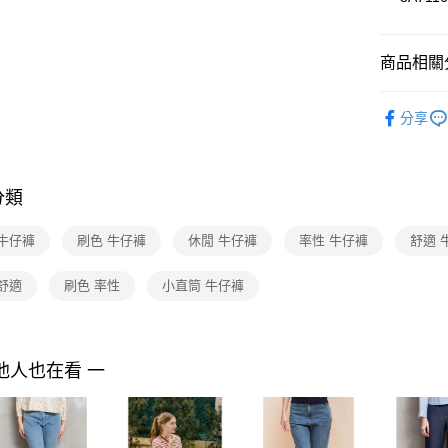
３．收到繳
每筆NT$9
／ATM／
※ 請注意
黑貓宅配
絡購買商品
商品相關分
先享後付
每筆NT$9
※ 交易是
2026 SS 
是否繳費成
離島宅配 
分享
品
付客戶支
每筆NT$2
Shop by 
【注意事
付款後門
１．透過由
NEW IN
分類
交易，需
免運費
求債權轉
２．關於
 牛仔褲
刷色 牛仔褲
休閒 牛仔褲
率性 牛仔褲
舒適 
https://aft
３．未成
舒適
刷色 率性
小直筒 牛仔褲
「AFTE
任。
４．使用「
即時審查
結果請求
他人也在看 一
５．嚴禁
形，恩沛
動。