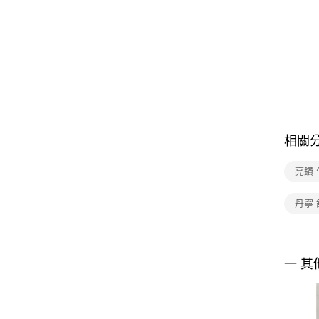
相關
亮鑽
丹寧 
一 其