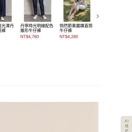
輕光澤丹
丹寧時光明線配色
悄然節奏露踝直筒
淺藍微風小直筒牛
筒褲
錐形牛仔褲
牛仔褲
仔褲
NT$4,780
NT$4,280
NT$4,980
AI
找
尺