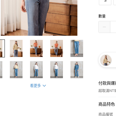
S
數量
付款與運
看更多
超取滿NT$
付款方式
商品特色
信用卡一
商品編號