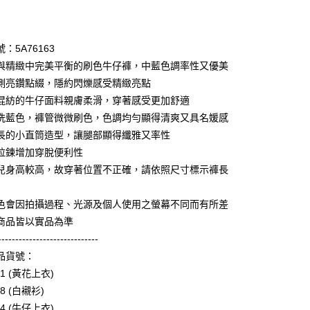
期付款
0 利率 每期
NT$1,593
21家銀行
：5A76163
庫商業銀行
第一商業銀行
與精緻中完美平衡的刷色牛仔褲，中藍色調率性又優美
業銀行
彰化商業銀行
側亮鑽點綴，隱約閃爍感受精緻亮點
業儲蓄銀行
台北富邦商業銀行
混紡的牛仔面料親膚柔滑，穿著感受更加舒適
華商業銀行
兆豐國際商業銀行
洗藍色，褲管微微刷色，色調均勻顯得清爽又具名媛感
小企業銀行
台中商業銀行
長的小直筒造型，讓腿部顯得纖雅又率性
台灣）商業銀行
華泰商業銀行
享後付
業銀行
遠東國際商業銀行
拉鍊增加穿脫便利性
業銀行
永豐商業銀行
兒身高較高，故穿著位置不正確，請依照尺寸標示褲長
FTEE先享後付」】
業銀行
星展（台灣）商業銀行
先享後付是「在收到商品之後才付款」的支付方式。 讓您購物簡單
際商業銀行
中國信託商業銀行
心！
色會因拍攝過程、光源及個人使用之螢幕不同而有所差
天信用卡公司
：不需註冊會員、不需綁卡、不需儲值。
商品皆以實品為準
：只要手機號碼，簡訊認證，即可結帳。
：先確認商品／服務後，再付款。
-----------------------------
amilyMart取貨
品貨號：
EE先享後付」結帳流程】
0，滿NT$3,600(含以上)免運費
61 (黃花上衣)
方式選擇「AFTEE先享後付」後，將跳轉至「AFTEE先享後
頁面，進行簡訊認證並確認金額後，即可完成結帳。
68 (白襯衫)
1取貨
成立數日內，您將收到繳費通知簡訊。
64 (牛仔上衣)