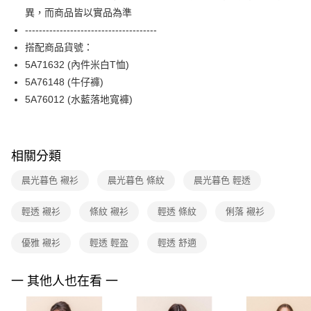
便利好安心！
台灣樂天信用卡公司
異，而商品皆以實品為準
１．簡單：不需註冊會員、不需綁卡、不需儲值。
運送方式
２．便利：只要手機號碼，簡訊認證，即可結帳。
--------------------------------------
３．安心：先確認商品／服務後，再付款。
付款後全家FamilyMart取貨
搭配商品貨號：
每筆NT$90，滿NT$3,600(含以上)免運費
5A71632 (內件米白T恤)
【「AFTEE先享後付」結帳流程】
１．於結帳方式選擇「AFTEE先享後付」後，將跳轉至「AFTEE先享後付」
5A76148 (牛仔褲)
付款後7-11取貨
結帳頁面，進行簡訊認證並確認金額後，即可完成結帳。
5A76012 (水藍落地寬褲)
２．訂單成立數日內，您將收到繳費通知簡訊。
每筆NT$90，滿NT$3,600(含以上)免運費
３．收到繳費通知簡訊後14天內，點擊此簡訊中的連結，可透過四大超商／
ATM／網路銀行／等多元方式進行付款，方視為交易完成。
黑貓宅配
※ 請注意：結帳手續完成當下不需立刻繳費，但若您需要取消訂單，請聯絡
每筆NT$90，滿NT$3,600(含以上)免運費
購買商品的店家。未經商家同意取消之訂單仍視為有效，需透過AFTEE先享
相關分類
後付繳納相關費用。
離島宅配 (蘭嶼恕不配送)
※ 交易是否成功請以「AFTEE先享後付 」之結帳頁面顯示為準，若有關於
晨光暮色 襯衫
晨光暮色 條紋
晨光暮色 輕透
是否繳費成功／繳費後需取消欲退款等相關疑問，請聯繫「AFTEE先享後付
每筆NT$200，滿NT$8,000(含以上)免運費
客戶支援中心」
https://netprotections.freshdesk.com/support/home
輕透 襯衫
條紋 襯衫
輕透 條紋
俐落 襯衫
付款後門市自取
【注意事項】
１．透過由恩沛科技股份有限公司提供之「AFTEE先享後付」服務完成之交
免運費
優雅 襯衫
輕透 輕盈
輕透 舒適
易，需依本服務之必要範圍內提供個人資料，並將交易相關給付款項請求債
權轉讓予恩沛科技股份有限公司。
２．關於個人資料處理事宜，請瀏覽以下網址：
一 其他人也在看 一
https://aftee.tw/terms/#terms3
３．未成年的使用者請事先徵得法定代理人或監護人之同意方可使用