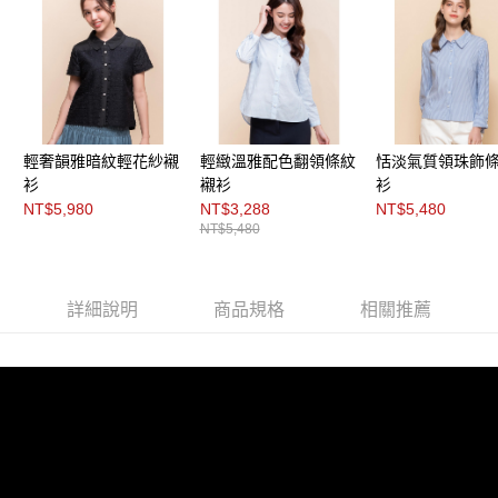
「AFTEE先享後付」，若未經同意申辦者引起之損失，本公司不負相關責
任。
４．使用「AFTEE先享後付」時，將依據個別帳號之用戶狀況，依本公司即
時審查核予不同之上限額度；若仍有額度不足之情形，本公司將視審查結果
請求用戶進行身份認證。
５．嚴禁一人註冊多個帳號或使用他人資訊註冊。若發現惡意使用之情形，
恩沛科技股份有限公司將有權停止該用戶之使用額度並採取法律行動。
輕奢韻雅暗紋輕花紗襯
輕緻溫雅配色翻領條紋
恬淡氣質領珠飾
衫
襯衫
衫
NT$5,980
NT$3,288
NT$5,480
NT$5,480
詳細說明
商品規格
相關推薦