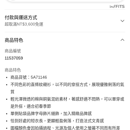
付款與運送方式
超取滿NT$3,600免運
付款方式
商品特色
信用卡一次付款
商品編號
信用卡分期付款
11537059
3 期 0 利率 每期
NT$1,893
21家銀行
商品特色
合作金庫商業銀行
第一商業銀行
LINE Pay
商品貨號：5A71146
華南商業銀行
彰化商業銀行
不同色彩的直條紋襯衫，以不同的穿搭方式，展現優雅俐落的氣
Apple Pay
上海商業儲蓄銀行
台北富邦商業銀行
國泰世華商業銀行
兆豐國際商業銀行
質
街口支付
臺灣中小企業銀行
台中商業銀行
輕光澤微透的棉與銅氨混紡素材，著感舒適不悶熱，可以單穿或
匯豐（台灣）商業銀行
華泰商業銀行
是外搭，適合初春季節
AFTEE先享後付
聯邦商業銀行
遠東國際商業銀行
單側貼袋品牌字母飾片縫飾，加入精緻品牌感
相關說明
元大商業銀行
永豐商業銀行
【關於「AFTEE先享後付」】
恰到好處的短衣長，更顯輕盈俐落，打造法式文青感
玉山商業銀行
星展（台灣）商業銀行
ATM付款
AFTEE先享後付是「在收到商品之後才付款」的支付方式。 讓您購物簡單
圖檔顏色會因拍攝過程、光源及個人使用之螢幕不同而有所差
台新國際商業銀行
中國信託商業銀行