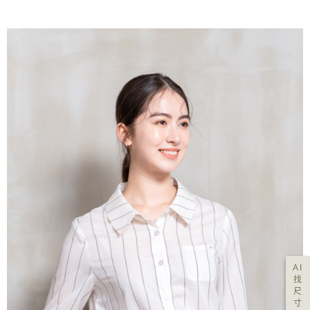
AI
找
尺
寸