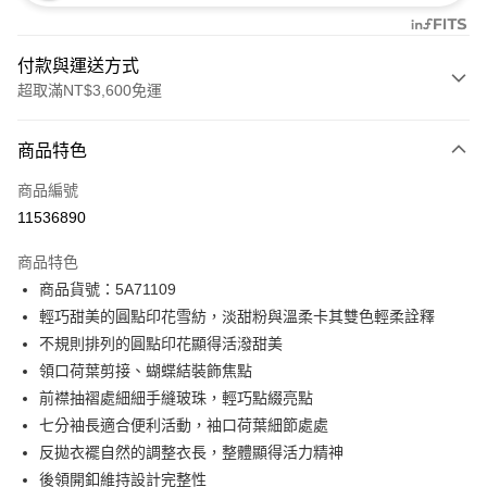
付款與運送方式
超取滿NT$3,600免運
付款方式
商品特色
信用卡一次付款
商品編號
信用卡分期付款
11536890
3 期 0 利率 每期
NT$1,660
21家銀行
商品特色
合作金庫商業銀行
第一商業銀行
LINE Pay
商品貨號：5A71109
華南商業銀行
彰化商業銀行
輕巧甜美的圓點印花雪紡，淡甜粉與溫柔卡其雙色輕柔詮釋
Apple Pay
上海商業儲蓄銀行
台北富邦商業銀行
國泰世華商業銀行
兆豐國際商業銀行
不規則排列的圓點印花顯得活潑甜美
街口支付
臺灣中小企業銀行
台中商業銀行
領口荷葉剪接、蝴蝶結裝飾焦點
匯豐（台灣）商業銀行
華泰商業銀行
前襟抽褶處細細手縫玻珠，輕巧點綴亮點
AFTEE先享後付
聯邦商業銀行
遠東國際商業銀行
七分袖長適合便利活動，袖口荷葉細節處處
相關說明
元大商業銀行
永豐商業銀行
【關於「AFTEE先享後付」】
反拋衣襬自然的調整衣長，整體顯得活力精神
玉山商業銀行
星展（台灣）商業銀行
ATM付款
AFTEE先享後付是「在收到商品之後才付款」的支付方式。 讓您購物簡單
後領開釦維持設計完整性
台新國際商業銀行
中國信託商業銀行