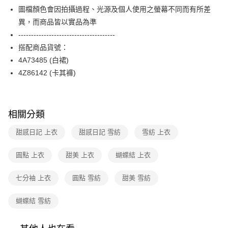
便利好安心！
台灣樂天信用卡公司
圖檔顏色會因拍攝過程、光源及個人使用之螢幕不同而有所差
１．簡單：不需註冊會員、不需綁卡、不需儲值。
運送方式
２．便利：只要手機號碼，簡訊認證，即可結帳。
異，而商品皆以實品為準
３．安心：先確認商品／服務後，再付款。
付款後全家FamilyMart取貨
--------------------------------------
每筆NT$90，滿NT$3,600(含以上)免運費
搭配商品貨號：
【「AFTEE先享後付」結帳流程】
１．於結帳方式選擇「AFTEE先享後付」後，將跳轉至「AFTEE先享後付」
4A73485 (白裙)
付款後7-11取貨
結帳頁面，進行簡訊認證並確認金額後，即可完成結帳。
4Z86142 (卡其褲)
２．訂單成立數日內，您將收到繳費通知簡訊。
每筆NT$90，滿NT$3,600(含以上)免運費
３．收到繳費通知簡訊後14天內，點擊此簡訊中的連結，可透過四大超商／
ATM／網路銀行／等多元方式進行付款，方視為交易完成。
黑貓宅配
※ 請注意：結帳手續完成當下不需立刻繳費，但若您需要取消訂單，請聯絡
每筆NT$90，滿NT$3,600(含以上)免運費
購買商品的店家。未經商家同意取消之訂單仍視為有效，需透過AFTEE先享
相關分類
後付繳納相關費用。
離島宅配 (蘭嶼恕不配送)
※ 交易是否成功請以「AFTEE先享後付 」之結帳頁面顯示為準，若有關於
甜感日記 上衣
甜感日記 雪紡
雪紡 上衣
是否繳費成功／繳費後需取消欲退款等相關疑問，請聯繫「AFTEE先享後付
每筆NT$200，滿NT$8,000(含以上)免運費
客戶支援中心」
https://netprotections.freshdesk.com/support/home
圓點 上衣
甜美 上衣
蝴蝶結 上衣
付款後門市自取
【注意事項】
１．透過由恩沛科技股份有限公司提供之「AFTEE先享後付」服務完成之交
免運費
七分袖 上衣
圓點 雪紡
甜美 雪紡
易，需依本服務之必要範圍內提供個人資料，並將交易相關給付款項請求債
權轉讓予恩沛科技股份有限公司。
蝴蝶結 雪紡
２．關於個人資料處理事宜，請瀏覽以下網址：
https://aftee.tw/terms/#terms3
３．未成年的使用者請事先徵得法定代理人或監護人之同意方可使用