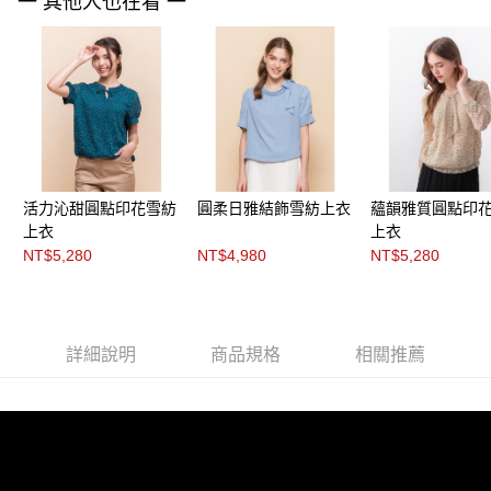
一 其他人也在看 一
「AFTEE先享後付」，若未經同意申辦者引起之損失，本公司不負相關責
任。
４．使用「AFTEE先享後付」時，將依據個別帳號之用戶狀況，依本公司即
時審查核予不同之上限額度；若仍有額度不足之情形，本公司將視審查結果
請求用戶進行身份認證。
５．嚴禁一人註冊多個帳號或使用他人資訊註冊。若發現惡意使用之情形，
恩沛科技股份有限公司將有權停止該用戶之使用額度並採取法律行動。
活力沁甜圓點印花雪紡
圓柔日雅結飾雪紡上衣
蘊韻雅質圓點印
上衣
上衣
NT$5,280
NT$4,980
NT$5,280
詳細說明
商品規格
相關推薦