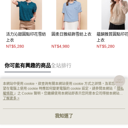
活力沁甜圓點印花雪紡
圓柔日雅結飾雪紡上衣
蘊韻雅質圓點印
上衣
上衣
NT$5,280
NT$4,980
NT$5,280
你可能有興趣的商品
全站排行
本網站中使用 cookie，欲查詢有關本網站使用 cookie 方式之詳情，及若您不希
熱門標籤
望在電腦上使用 cookie 時應如何變更電腦的 cookie 設定，請參閱本網站「
隱私
權條款
」之 Cookie 聲明。您繼續使用本網站即表示您同意本公司得按本網站使
用條款之 Cookie 聲明使用 cookie。
了解更多 >
我知道了