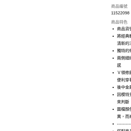
信用卡一
商品編號
11522098
信用卡分
商品特色
3 期 
商品貨號
合作金
將經典
LINE Pay
華南商
清新的
Apple Pay
上海商
獨特的
國泰世
兩側細
街口支付
臺灣中
感
匯豐（
AFTEE先
聯邦商
Ｖ領修
相關說明
元大商
便利穿
【關於「A
玉山商
ATM付款
AFTEE
後中金
台新國
便利好安
因模特
台灣樂
１．簡單
來判斷
２．便利
運送方式
３．安心
圖檔顏
付款後全家F
異，而
【「AFT
每筆NT$9
---------
１．於結帳
付」結帳