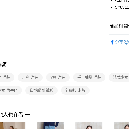
搭配商
付款後7-1
２．訂單
5Y891
３．收到繳
每筆NT$9
／ATM／
※ 請注意
黑貓宅配
絡購買商品
商品相關分
先享後付
每筆NT$9
※ 交易是
PY by p
是否繳費成
離島宅配 
分享
付客戶支
Shop by 
每筆NT$2
【注意事
2026 SS 
付款後門
１．透過由
品
分類
交易，需
免運費
求債權轉
２．關於
仔 洋裝
丹寧 洋裝
V領 洋裝
手工抽鬚 洋裝
法式少女
https://aft
３．未成
少女 仿牛仔
造型感 針織衫
針織衫 水藍
「AFTE
任。
４．使用「
即時審查
結果請求
他人也在看 一
５．嚴禁
形，恩沛
動。