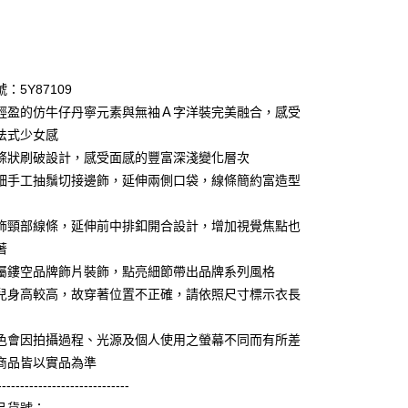
次付款
期付款
0 利率 每期
NT$2,660
21家銀行
：5Y87109
庫商業銀行
第一商業銀行
輕盈的仿牛仔丹寧元素與無袖Ａ字洋裝完美融合，感受
業銀行
彰化商業銀行
法式少女感
業儲蓄銀行
台北富邦商業銀行
條狀刷破設計，感受面感的豐富深淺變化層次
華商業銀行
兆豐國際商業銀行
細手工抽鬚切接邊飾，延伸兩側口袋，線條簡約富造型
小企業銀行
台中商業銀行
台灣）商業銀行
華泰商業銀行
享後付
業銀行
遠東國際商業銀行
飾頸部線條，延伸前中排釦開合設計，增加視覺焦點也
業銀行
永豐商業銀行
著
FTEE先享後付」】
業銀行
星展（台灣）商業銀行
先享後付是「在收到商品之後才付款」的支付方式。 讓您購物簡單
屬鏤空品牌飾片裝飾，點亮細節帶出品牌系列風格
際商業銀行
中國信託商業銀行
心！
兒身高較高，故穿著位置不正確，請依照尺寸標示衣長
天信用卡公司
：不需註冊會員、不需綁卡、不需儲值。
：只要手機號碼，簡訊認證，即可結帳。
：先確認商品／服務後，再付款。
色會因拍攝過程、光源及個人使用之螢幕不同而有所差
amilyMart取貨
商品皆以實品為準
EE先享後付」結帳流程】
0，滿NT$3,600(含以上)免運費
-----------------------------
方式選擇「AFTEE先享後付」後，將跳轉至「AFTEE先享後
頁面，進行簡訊認證並確認金額後，即可完成結帳。