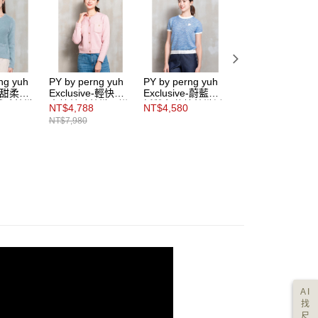
ng yuh
PY by perng yuh
PY by perng yuh
PY by perng yuh
ve-甜柔時
Exclusive-輕快節
Exclusive-蔚藍對
Exclusive-自由邊
絨毛針織
奏純羊毛針織開襟
話雙色花紗針織衫
界側出芽直筒丹寧
NT$4,788
NT$4,580
NT$5,480
衫
牛仔褲
NT$7,980
AI
找
尺