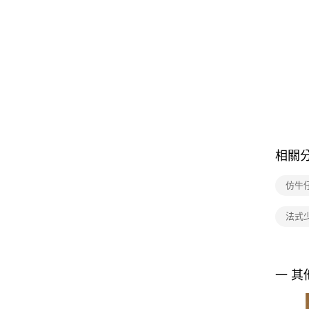
相關
仿牛
法式
一 其