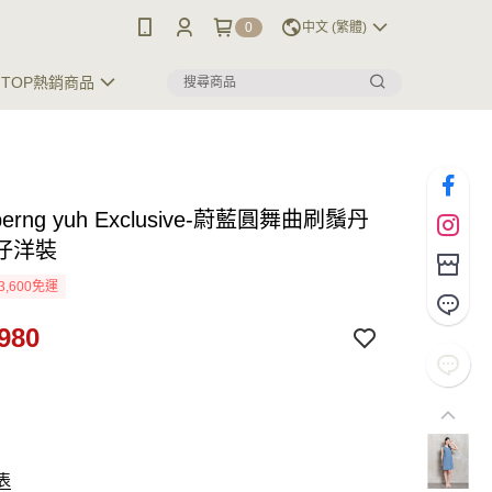
0
中文 (繁體)
TOP熱銷商品
 perng yuh Exclusive-蔚藍圓舞曲刷鬚丹
仔洋裝
3,600免運
980
表