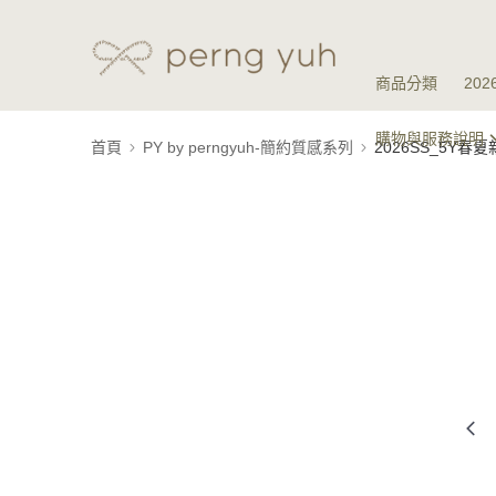
商品分類
20
購物與服務說明
首頁
PY by perngyuh-簡約質感系列
2026SS_5Y春