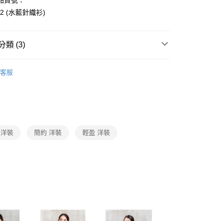
品貨號：
1取貨
成立數日內，您將收到繳費通知簡訊。
12 (水藍針織衫)
費通知簡訊後14天內，點擊此簡訊中的連結，可透過四大超商
0，滿NT$3,600(含以上)免運費
網路銀行／等多元方式進行付款，方視為交易完成。
：結帳手續完成當下不需立刻繳費，但若您需要取消訂單，請聯
的店家。未經商家同意取消之訂單仍視為有效，需透過AFTEE
類 (3)
繳納相關費用。
0，滿NT$3,600(含以上)免運費
否成功請以「AFTEE先享後付 」之結帳頁面顯示為準，若有關於
erngyuh-簡約質感系列
2026SS_5Y春夏新品
功／繳費後需取消欲退款等相關疑問，請聯繫「AFTEE先享後
(蘭嶼恕不配送)
客服
援中心」
https://netprotections.freshdesk.com/support/home
Category 商品分類
♡ 洋裝｜Dresses
00，滿NT$8,000(含以上)免運費
項】
Collection｜5A春夏新品
2026 SS Catalog 春夏型錄商
市自取
恩沛科技股份有限公司提供之「AFTEE先享後付」服務完成之
依本服務之必要範圍內提供個人資料，並將交易相關給付款項請
讓予恩沛科技股份有限公司。
個人資料處理事宜，請瀏覽以下網址：
 洋裝
簡約 洋裝
輕盈 洋裝
ee.tw/terms/#terms3
年的使用者請事先徵得法定代理人或監護人之同意方可使用
E先享後付」，若未經同意申辦者引起之損失，本公司不負相關責
AFTEE先享後付」時，將依據個別帳號之用戶狀況，依本公司
核予不同之上限額度；若仍有額度不足之情形，本公司將視審查
用戶進行身份認證。
一人註冊多個帳號或使用他人資訊註冊。若發現惡意使用之情
科技股份有限公司將有權停止該用戶之使用額度並採取法律行