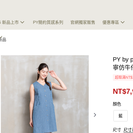
26 新品上市
PY簡約質感系列
官網獨家販售
優惠專區
夏新品
PY by
寧仿牛
超取滿NT$
NT$7,
顏色
藍
尺寸
尺寸