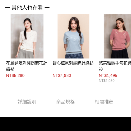
「AFTEE先享後付」，若未經同意申辦者引起之損失，本公司不負相關責
任。
一 其他人也在看 一
４．使用「AFTEE先享後付」時，將依據個別帳號之用戶狀況，依本公司即
時審查核予不同之上限額度；若仍有額度不足之情形，本公司將視審查結果
請求用戶進行身份認證。
５．嚴禁一人註冊多個帳號或使用他人資訊註冊。若發現惡意使用之情形，
恩沛科技股份有限公司將有權停止該用戶之使用額度並採取法律行動。
花鳥詠嘆刺繡拐麻花針
舒心植氛刺繡飾針織衫
悠美雅緻手勾花
織衫
衫
NT$5,280
NT$4,980
NT$1,495
NT$5,980
詳細說明
商品規格
相關推薦