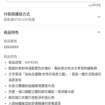
付款與運送方式
超取滿NT$3,600免運
付款方式
商品特色
信用卡一次付款
商品編號
信用卡分期付款
11522010
3 期 0 利率 每期
NT$1,660
21家銀行
商品特色
合作金庫商業銀行
第一商業銀行
LINE Pay
商品貨號：5A79155
華南商業銀行
彰化商業銀行
輕甜的柔粉與淺藍雙色針織衫，胸前柔白色法文草寫刺繡裝飾
Apple Pay
上海商業儲蓄銀行
台北富邦商業銀行
國泰世華商業銀行
兆豐國際商業銀行
文字意涵「自由且優雅/女性的溫柔力量」，更是一種生活態度的
街口支付
臺灣中小企業銀行
台中商業銀行
溫柔宣告
匯豐（台灣）商業銀行
華泰商業銀行
衣身立體織紋組織展現豐富內涵
AFTEE先享後付
聯邦商業銀行
遠東國際商業銀行
衣襬、袖口細膩立體的麻花織紋，增添層次感
相關說明
元大商業銀行
永豐商業銀行
【關於「AFTEE先享後付」】
麻花縮口衣襬打造乾淨利落比例
玉山商業銀行
星展（台灣）商業銀行
ATM付款
AFTEE先享後付是「在收到商品之後才付款」的支付方式。 讓您購物簡單
人造絲纖維混紡舒適親膚的穿著感受
台新國際商業銀行
中國信託商業銀行