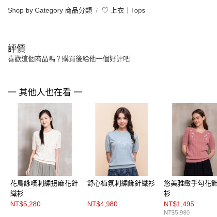
Shop by Category 商品分類
♡ 上衣｜Tops
評價
喜歡這個商品嗎？購買後給他一個好評吧
一 其他人也在看 一
花鳥詠嘆刺繡拐麻花針
舒心植氛刺繡飾針織衫
悠美雅緻手勾花
織衫
衫
NT$5,280
NT$4,980
NT$1,495
NT$5,980