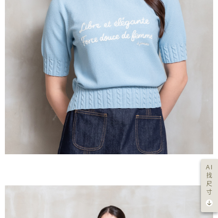
AI
找
尺
寸