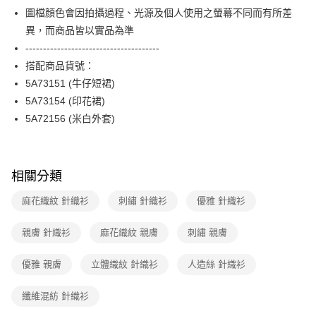
便利好安心！
台灣樂天信用卡公司
圖檔顏色會因拍攝過程、光源及個人使用之螢幕不同而有所差
１．簡單：不需註冊會員、不需綁卡、不需儲值。
運送方式
２．便利：只要手機號碼，簡訊認證，即可結帳。
異，而商品皆以實品為準
３．安心：先確認商品／服務後，再付款。
付款後全家FamilyMart取貨
--------------------------------------
每筆NT$90，滿NT$3,600(含以上)免運費
搭配商品貨號：
【「AFTEE先享後付」結帳流程】
１．於結帳方式選擇「AFTEE先享後付」後，將跳轉至「AFTEE先享後付」
5A73151 (牛仔短裙)
付款後7-11取貨
結帳頁面，進行簡訊認證並確認金額後，即可完成結帳。
5A73154 (印花裙)
２．訂單成立數日內，您將收到繳費通知簡訊。
每筆NT$90，滿NT$3,600(含以上)免運費
３．收到繳費通知簡訊後14天內，點擊此簡訊中的連結，可透過四大超商／
5A72156 (米白外套)
ATM／網路銀行／等多元方式進行付款，方視為交易完成。
黑貓宅配
※ 請注意：結帳手續完成當下不需立刻繳費，但若您需要取消訂單，請聯絡
每筆NT$90，滿NT$3,600(含以上)免運費
購買商品的店家。未經商家同意取消之訂單仍視為有效，需透過AFTEE先享
後付繳納相關費用。
相關分類
離島宅配 (蘭嶼恕不配送)
※ 交易是否成功請以「AFTEE先享後付 」之結帳頁面顯示為準，若有關於
是否繳費成功／繳費後需取消欲退款等相關疑問，請聯繫「AFTEE先享後付
每筆NT$200，滿NT$8,000(含以上)免運費
麻花織紋 針織衫
刺繡 針織衫
優雅 針織衫
客戶支援中心」
https://netprotections.freshdesk.com/support/home
付款後門市自取
【注意事項】
親膚 針織衫
麻花織紋 親膚
刺繡 親膚
１．透過由恩沛科技股份有限公司提供之「AFTEE先享後付」服務完成之交
免運費
易，需依本服務之必要範圍內提供個人資料，並將交易相關給付款項請求債
優雅 親膚
立體織紋 針織衫
人造絲 針織衫
權轉讓予恩沛科技股份有限公司。
２．關於個人資料處理事宜，請瀏覽以下網址：
https://aftee.tw/terms/#terms3
纖維混紡 針織衫
３．未成年的使用者請事先徵得法定代理人或監護人之同意方可使用