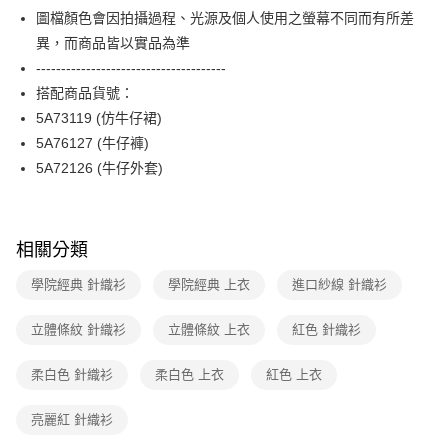
便利好安心！
台灣樂天信用卡公司
圖檔顏色會因拍攝過程、光源及個人使用之螢幕不同而有所差
１．簡單：不需註冊會員、不需綁卡、不需儲值。
運送方式
２．便利：只要手機號碼，簡訊認證，即可結帳。
異，而商品皆以實品為準
３．安心：先確認商品／服務後，再付款。
付款後全家FamilyMart取貨
--------------------------------------
每筆NT$90，滿NT$3,600(含以上)免運費
搭配商品貨號：
【「AFTEE先享後付」結帳流程】
１．於結帳方式選擇「AFTEE先享後付」後，將跳轉至「AFTEE先享後付」
5A73119 (仿牛仔裙)
付款後7-11取貨
結帳頁面，進行簡訊認證並確認金額後，即可完成結帳。
5A76127 (牛仔褲)
２．訂單成立數日內，您將收到繳費通知簡訊。
每筆NT$90，滿NT$3,600(含以上)免運費
３．收到繳費通知簡訊後14天內，點擊此簡訊中的連結，可透過四大超商／
5A72126 (牛仔外套)
ATM／網路銀行／等多元方式進行付款，方視為交易完成。
黑貓宅配
※ 請注意：結帳手續完成當下不需立刻繳費，但若您需要取消訂單，請聯絡
每筆NT$90，滿NT$3,600(含以上)免運費
購買商品的店家。未經商家同意取消之訂單仍視為有效，需透過AFTEE先享
後付繳納相關費用。
相關分類
離島宅配 (蘭嶼恕不配送)
※ 交易是否成功請以「AFTEE先享後付 」之結帳頁面顯示為準，若有關於
是否繳費成功／繳費後需取消欲退款等相關疑問，請聯繫「AFTEE先享後付
每筆NT$200，滿NT$8,000(含以上)免運費
學院經典 針織衫
學院經典 上衣
進口紗線 針織衫
客戶支援中心」
https://netprotections.freshdesk.com/support/home
付款後門市自取
【注意事項】
立體條紋 針織衫
立體條紋 上衣
紅色 針織衫
１．透過由恩沛科技股份有限公司提供之「AFTEE先享後付」服務完成之交
免運費
易，需依本服務之必要範圍內提供個人資料，並將交易相關給付款項請求債
柔白色 針織衫
柔白色 上衣
紅色 上衣
權轉讓予恩沛科技股份有限公司。
２．關於個人資料處理事宜，請瀏覽以下網址：
https://aftee.tw/terms/#terms3
亮麗紅 針織衫
３．未成年的使用者請事先徵得法定代理人或監護人之同意方可使用