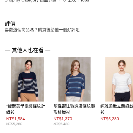
評價
喜歡這個商品嗎？購買後給他一個好評吧
一 其他人也在看 一
*馥鬱美學電繡條紋針
隨性嚮往微透膚條紋廓
純雅柔緻立體織
織衫
形針織衫
衫
NT$1,584
NT$1,370
NT$5,280
NT$5,280
NT$5,480