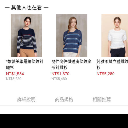
「AFTEE先享後付」，若未經同意申辦者引起之損失，本公司不負相關責
任。
一 其他人也在看 一
４．使用「AFTEE先享後付」時，將依據個別帳號之用戶狀況，依本公司即
時審查核予不同之上限額度；若仍有額度不足之情形，本公司將視審查結果
請求用戶進行身份認證。
５．嚴禁一人註冊多個帳號或使用他人資訊註冊。若發現惡意使用之情形，
恩沛科技股份有限公司將有權停止該用戶之使用額度並採取法律行動。
*馥鬱美學電繡條紋針
隨性嚮往微透膚條紋廓
純雅柔緻立體織
織衫
形針織衫
衫
NT$1,584
NT$1,370
NT$5,280
NT$5,280
NT$5,480
詳細說明
商品規格
相關推薦