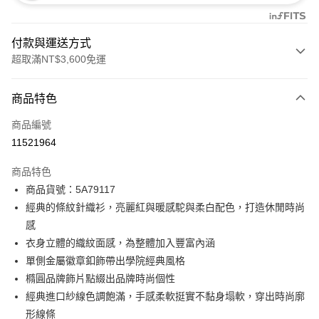
付款與運送方式
超取滿NT$3,600免運
付款方式
商品特色
信用卡一次付款
商品編號
信用卡分期付款
11521964
3 期 0 利率 每期
NT$1,726
21家銀行
商品特色
合作金庫商業銀行
第一商業銀行
LINE Pay
商品貨號：5A79117
華南商業銀行
彰化商業銀行
經典的條紋針織衫，亮麗紅與暖感駝與柔白配色，打造休閒時尚
Apple Pay
上海商業儲蓄銀行
台北富邦商業銀行
國泰世華商業銀行
兆豐國際商業銀行
感
街口支付
臺灣中小企業銀行
台中商業銀行
衣身立體的織紋面感，為整體加入豐富內涵
匯豐（台灣）商業銀行
華泰商業銀行
單側金屬徽章釦飾帶出學院經典風格
AFTEE先享後付
聯邦商業銀行
遠東國際商業銀行
橢圓品牌飾片點綴出品牌時尚個性
相關說明
元大商業銀行
永豐商業銀行
【關於「AFTEE先享後付」】
經典進口紗線色調飽滿，手感柔軟挺實不黏身塌軟，穿出時尚廓
玉山商業銀行
星展（台灣）商業銀行
ATM付款
AFTEE先享後付是「在收到商品之後才付款」的支付方式。 讓您購物簡單
形線條
台新國際商業銀行
中國信託商業銀行