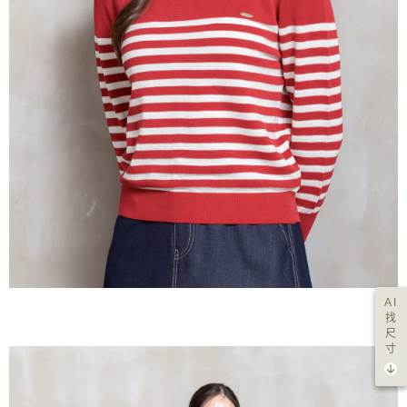
AI
找
尺
寸