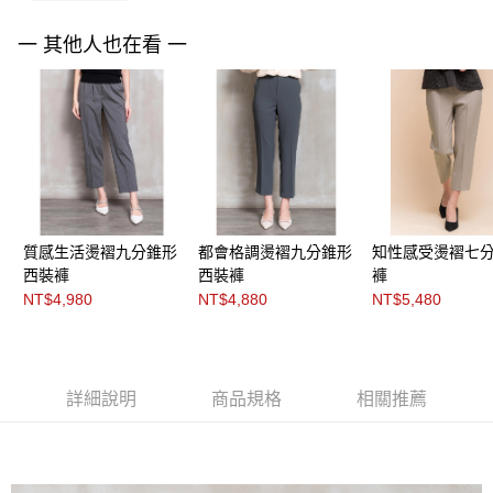
３．未成年的使用者請事先徵得法定代理人或監護人之同意方可使用
「AFTEE先享後付」，若未經同意申辦者引起之損失，本公司不負相關責
任。
一 其他人也在看 一
４．使用「AFTEE先享後付」時，將依據個別帳號之用戶狀況，依本公司即
時審查核予不同之上限額度；若仍有額度不足之情形，本公司將視審查結果
請求用戶進行身份認證。
５．嚴禁一人註冊多個帳號或使用他人資訊註冊。若發現惡意使用之情形，
恩沛科技股份有限公司將有權停止該用戶之使用額度並採取法律行動。
質感生活燙褶九分錐形
都會格調燙褶九分錐形
知性感受燙褶七
西裝褲
西裝褲
褲
NT$4,980
NT$4,880
NT$5,480
詳細說明
商品規格
相關推薦