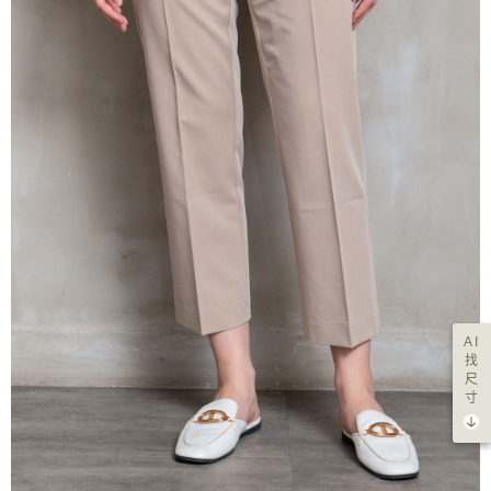
AI
找
尺
寸