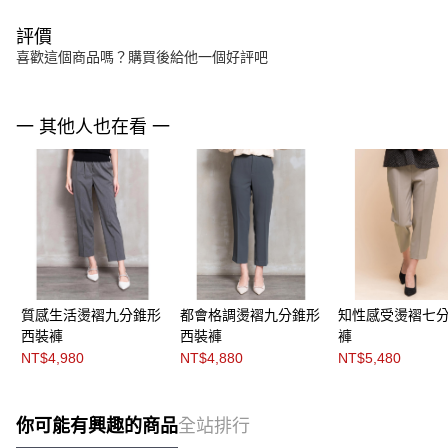
評價
喜歡這個商品嗎？購買後給他一個好評吧
一 其他人也在看 一
質感生活燙褶九分錐形
都會格調燙褶九分錐形
知性感受燙褶七
西裝褲
西裝褲
褲
NT$4,980
NT$4,880
NT$5,480
你可能有興趣的商品
全站排行