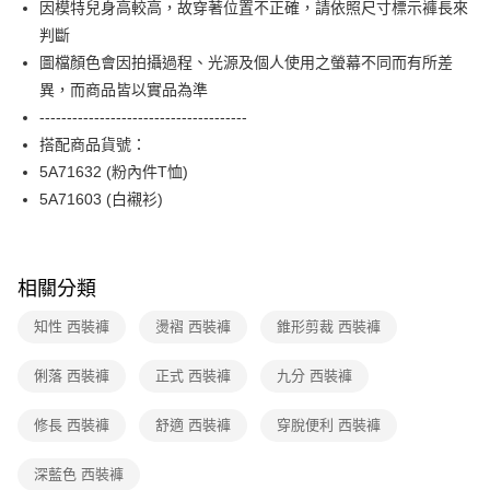
因模特兒身高較高，故穿著位置不正確，請依照尺寸標示褲長來
台新國際商業銀行
中國信託商業銀行
便利好安心！
台灣樂天信用卡公司
判斷
１．簡單：不需註冊會員、不需綁卡、不需儲值。
運送方式
２．便利：只要手機號碼，簡訊認證，即可結帳。
圖檔顏色會因拍攝過程、光源及個人使用之螢幕不同而有所差
３．安心：先確認商品／服務後，再付款。
付款後全家FamilyMart取貨
異，而商品皆以實品為準
每筆NT$90，滿NT$3,600(含以上)免運費
--------------------------------------
【「AFTEE先享後付」結帳流程】
１．於結帳方式選擇「AFTEE先享後付」後，將跳轉至「AFTEE先享後付」
搭配商品貨號：
付款後7-11取貨
結帳頁面，進行簡訊認證並確認金額後，即可完成結帳。
5A71632 (粉內件T恤)
２．訂單成立數日內，您將收到繳費通知簡訊。
每筆NT$90，滿NT$3,600(含以上)免運費
３．收到繳費通知簡訊後14天內，點擊此簡訊中的連結，可透過四大超商／
5A71603 (白襯衫)
ATM／網路銀行／等多元方式進行付款，方視為交易完成。
黑貓宅配
※ 請注意：結帳手續完成當下不需立刻繳費，但若您需要取消訂單，請聯絡
每筆NT$90，滿NT$3,600(含以上)免運費
購買商品的店家。未經商家同意取消之訂單仍視為有效，需透過AFTEE先享
後付繳納相關費用。
相關分類
離島宅配 (蘭嶼恕不配送)
※ 交易是否成功請以「AFTEE先享後付 」之結帳頁面顯示為準，若有關於
是否繳費成功／繳費後需取消欲退款等相關疑問，請聯繫「AFTEE先享後付
每筆NT$200，滿NT$8,000(含以上)免運費
知性 西裝褲
燙褶 西裝褲
錐形剪裁 西裝褲
客戶支援中心」
https://netprotections.freshdesk.com/support/home
付款後門市自取
【注意事項】
俐落 西裝褲
正式 西裝褲
九分 西裝褲
１．透過由恩沛科技股份有限公司提供之「AFTEE先享後付」服務完成之交
免運費
易，需依本服務之必要範圍內提供個人資料，並將交易相關給付款項請求債
修長 西裝褲
舒適 西裝褲
穿脫便利 西裝褲
權轉讓予恩沛科技股份有限公司。
２．關於個人資料處理事宜，請瀏覽以下網址：
https://aftee.tw/terms/#terms3
深藍色 西裝褲