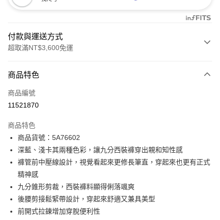
付款與運送方式
超取滿NT$3,600免運
付款方式
商品特色
信用卡一次付款
商品編號
信用卡分期付款
11521870
3 期 0 利率 每期
NT$993
21家銀行
商品特色
合作金庫商業銀行
第一商業銀行
LINE Pay
商品貨號：5A76602
華南商業銀行
彰化商業銀行
深藍、淺卡其兩種色彩，讓九分西裝褲穿出親和知性感
Apple Pay
上海商業儲蓄銀行
台北富邦商業銀行
國泰世華商業銀行
兆豐國際商業銀行
褲管前中壓線設計，視覺看起來更修長筆直，穿起來也更有正式
街口支付
臺灣中小企業銀行
台中商業銀行
精神感
匯豐（台灣）商業銀行
華泰商業銀行
九分錐形剪裁，西裝褲料顯得俐落颯爽
AFTEE先享後付
聯邦商業銀行
遠東國際商業銀行
後腰剪接鬆緊帶設計，穿起來舒適又兼具美型
相關說明
元大商業銀行
永豐商業銀行
【關於「AFTEE先享後付」】
前開式拉鍊增加穿脫便利性
玉山商業銀行
星展（台灣）商業銀行
ATM付款
AFTEE先享後付是「在收到商品之後才付款」的支付方式。 讓您購物簡單