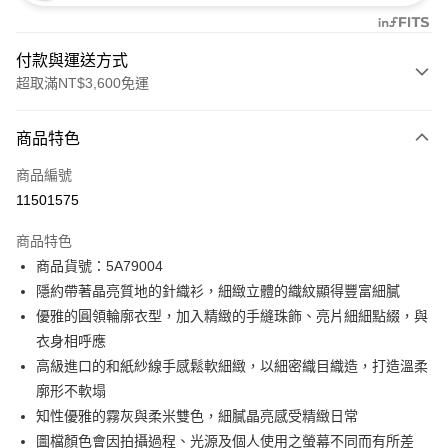
付款與運送方式
超取滿NT$3,600免運
付款方式
商品特色
信用卡一次付款
商品編號
信用卡分期付款
11501575
3 期 0 利率 每期
NT$1,960
21家銀行
商品特色
合作金庫商業銀行
第一商業銀行
LINE Pay
商品貨號：5A79004
華南商業銀行
彰化商業銀行
隱約帶著晶亮質地的針織衫，細緻立體的織紋顯得豐富細膩
Apple Pay
上海商業儲蓄銀行
台北富邦商業銀行
國泰世華商業銀行
兆豐國際商業銀行
優雅的圓領輪廓衣型，加入精緻的手縫珠飾、亮片細細點綴，與
街口支付
臺灣中小企業銀行
台中商業銀行
衣身相呼應
匯豐（台灣）商業銀行
華泰商業銀行
高級進口的和紙紗線手感鬆軟細緻，以細密織目織造，打造溫柔
AFTEE先享後付
聯邦商業銀行
遠東國際商業銀行
廓形不軟塌
相關說明
元大商業銀行
永豐商業銀行
【關於「AFTEE先享後付」】
知性優雅的霧灰與柔米雙色，細膩晶亮感受精緻日常
玉山商業銀行
星展（台灣）商業銀行
ATM付款
AFTEE先享後付是「在收到商品之後才付款」的支付方式。 讓您購物簡單
圖檔顏色會因拍攝過程、光源及個人使用之螢幕不同而有所差
台新國際商業銀行
中國信託商業銀行