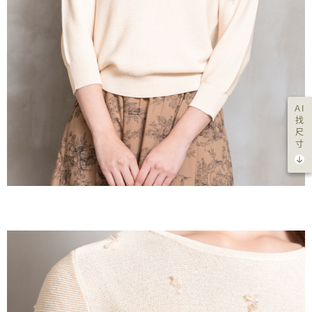
AI
找
尺
寸