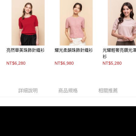
「AFTEE先享後付」，若未經同意申辦者引起之損失，本公司不負相關責
任。
４．使用「AFTEE先享後付」時，將依據個別帳號之用戶狀況，依本公司即
時審查核予不同之上限額度；若仍有額度不足之情形，本公司將視審查結果
請求用戶進行身份認證。
５．嚴禁一人註冊多個帳號或使用他人資訊註冊。若發現惡意使用之情形，
恩沛科技股份有限公司將有權停止該用戶之使用額度並採取法律行動。
亮然華美珠飾針織衫
耀光柔韻珠飾針織衫
光耀輕奢亮鑽光
衫
NT$6,280
NT$6,980
NT$5,280
詳細說明
商品規格
相關推薦