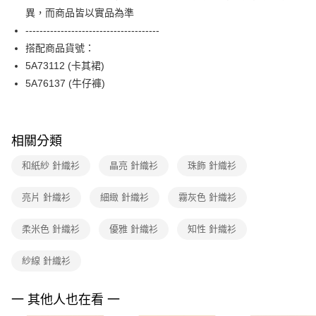
便利好安心！
台灣樂天信用卡公司
異，而商品皆以實品為準
１．簡單：不需註冊會員、不需綁卡、不需儲值。
運送方式
２．便利：只要手機號碼，簡訊認證，即可結帳。
--------------------------------------
３．安心：先確認商品／服務後，再付款。
付款後全家FamilyMart取貨
搭配商品貨號：
每筆NT$90，滿NT$3,600(含以上)免運費
5A73112 (卡其裙)
【「AFTEE先享後付」結帳流程】
１．於結帳方式選擇「AFTEE先享後付」後，將跳轉至「AFTEE先享後付」
5A76137 (牛仔褲)
付款後7-11取貨
結帳頁面，進行簡訊認證並確認金額後，即可完成結帳。
２．訂單成立數日內，您將收到繳費通知簡訊。
每筆NT$90，滿NT$3,600(含以上)免運費
３．收到繳費通知簡訊後14天內，點擊此簡訊中的連結，可透過四大超商／
ATM／網路銀行／等多元方式進行付款，方視為交易完成。
黑貓宅配
相關分類
※ 請注意：結帳手續完成當下不需立刻繳費，但若您需要取消訂單，請聯絡
每筆NT$90，滿NT$3,600(含以上)免運費
購買商品的店家。未經商家同意取消之訂單仍視為有效，需透過AFTEE先享
和紙紗 針織衫
晶亮 針織衫
珠飾 針織衫
後付繳納相關費用。
離島宅配 (蘭嶼恕不配送)
※ 交易是否成功請以「AFTEE先享後付 」之結帳頁面顯示為準，若有關於
是否繳費成功／繳費後需取消欲退款等相關疑問，請聯繫「AFTEE先享後付
亮片 針織衫
細緻 針織衫
霧灰色 針織衫
每筆NT$200，滿NT$8,000(含以上)免運費
客戶支援中心」
https://netprotections.freshdesk.com/support/home
付款後門市自取
柔米色 針織衫
優雅 針織衫
知性 針織衫
【注意事項】
１．透過由恩沛科技股份有限公司提供之「AFTEE先享後付」服務完成之交
免運費
易，需依本服務之必要範圍內提供個人資料，並將交易相關給付款項請求債
紗線 針織衫
權轉讓予恩沛科技股份有限公司。
２．關於個人資料處理事宜，請瀏覽以下網址：
https://aftee.tw/terms/#terms3
一 其他人也在看 一
３．未成年的使用者請事先徵得法定代理人或監護人之同意方可使用