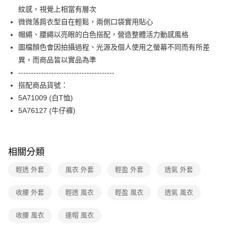
便利好安心！
台灣樂天信用卡公司
紋感，視覺上相當有層次
１．簡單：不需註冊會員、不需綁卡、不需儲值。
運送方式
２．便利：只要手機號碼，簡訊認證，即可結帳。
微微落肩衣型自在輕鬆，兩側口袋實用貼心
３．安心：先確認商品／服務後，再付款。
付款後全家FamilyMart取貨
帽繩、腰繩以亮眼的白色搭配，營造整體活力動感風格
每筆NT$90，滿NT$3,600(含以上)免運費
圖檔顏色會因拍攝過程、光源及個人使用之螢幕不同而有所差
【「AFTEE先享後付」結帳流程】
１．於結帳方式選擇「AFTEE先享後付」後，將跳轉至「AFTEE先享後付」
異，而商品皆以實品為準
付款後7-11取貨
結帳頁面，進行簡訊認證並確認金額後，即可完成結帳。
--------------------------------------
２．訂單成立數日內，您將收到繳費通知簡訊。
每筆NT$90，滿NT$3,600(含以上)免運費
３．收到繳費通知簡訊後14天內，點擊此簡訊中的連結，可透過四大超商／
搭配商品貨號：
ATM／網路銀行／等多元方式進行付款，方視為交易完成。
黑貓宅配
5A71009 (白T恤)
※ 請注意：結帳手續完成當下不需立刻繳費，但若您需要取消訂單，請聯絡
5A76127 (牛仔褲)
每筆NT$90，滿NT$3,600(含以上)免運費
購買商品的店家。未經商家同意取消之訂單仍視為有效，需透過AFTEE先享
後付繳納相關費用。
離島宅配 (蘭嶼恕不配送)
※ 交易是否成功請以「AFTEE先享後付 」之結帳頁面顯示為準，若有關於
是否繳費成功／繳費後需取消欲退款等相關疑問，請聯繫「AFTEE先享後付
每筆NT$200，滿NT$8,000(含以上)免運費
客戶支援中心」
https://netprotections.freshdesk.com/support/home
相關分類
付款後門市自取
【注意事項】
輕透 外套
風衣 外套
輕盈 外套
透氣 外套
１．透過由恩沛科技股份有限公司提供之「AFTEE先享後付」服務完成之交
免運費
易，需依本服務之必要範圍內提供個人資料，並將交易相關給付款項請求債
收腰 外套
輕透 風衣
輕盈 風衣
透氣 風衣
權轉讓予恩沛科技股份有限公司。
２．關於個人資料處理事宜，請瀏覽以下網址：
https://aftee.tw/terms/#terms3
收腰 風衣
連帽 風衣
３．未成年的使用者請事先徵得法定代理人或監護人之同意方可使用