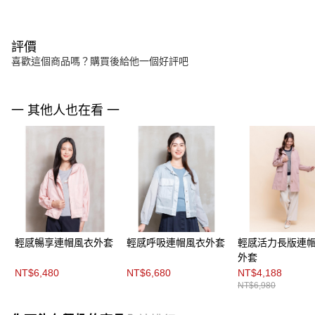
評價
喜歡這個商品嗎？購買後給他一個好評吧
一 其他人也在看 一
輕感暢享連帽風衣外套
輕感呼吸連帽風衣外套
輕感活力長版連
外套
NT$6,480
NT$6,680
NT$4,188
NT$6,980