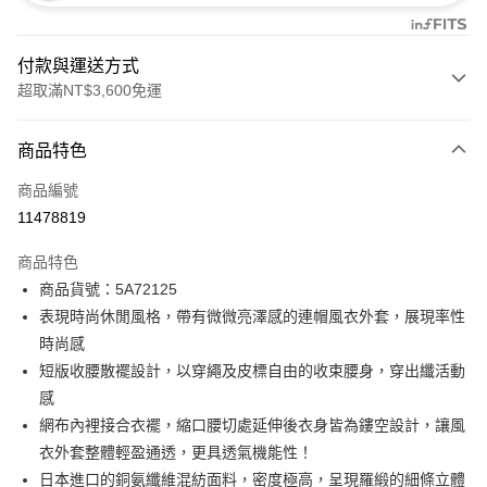
付款與運送方式
超取滿NT$3,600免運
付款方式
商品特色
信用卡一次付款
商品編號
信用卡分期付款
11478819
3 期 0 利率 每期
NT$2,560
21家銀行
商品特色
合作金庫商業銀行
第一商業銀行
LINE Pay
商品貨號：5A72125
華南商業銀行
彰化商業銀行
表現時尚休閒風格，帶有微微亮澤感的連帽風衣外套，展現率性
Apple Pay
上海商業儲蓄銀行
台北富邦商業銀行
國泰世華商業銀行
兆豐國際商業銀行
時尚感
街口支付
臺灣中小企業銀行
台中商業銀行
短版收腰散襬設計，以穿繩及皮標自由的收束腰身，穿出纖活動
匯豐（台灣）商業銀行
華泰商業銀行
感
AFTEE先享後付
聯邦商業銀行
遠東國際商業銀行
網布內裡接合衣襬，縮口腰切處延伸後衣身皆為鏤空設計，讓風
相關說明
元大商業銀行
永豐商業銀行
【關於「AFTEE先享後付」】
衣外套整體輕盈通透，更具透氣機能性！
玉山商業銀行
星展（台灣）商業銀行
ATM付款
AFTEE先享後付是「在收到商品之後才付款」的支付方式。 讓您購物簡單
日本進口的銅氨纖維混紡面料，密度極高，呈現羅緞的細條立體
台新國際商業銀行
中國信託商業銀行