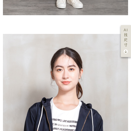
AI
找
尺
寸