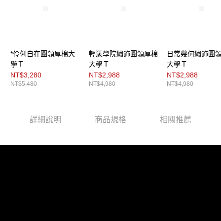
３．未成年的使用者請事先徵得法定代理人或監護人之同意方可使用
「AFTEE先享後付」，若未經同意申辦者引起之損失，本公司不負相關責
任。
４．使用「AFTEE先享後付」時，將依據個別帳號之用戶狀況，依本公司即
時審查核予不同之上限額度；若仍有額度不足之情形，本公司將視審查結果
請求用戶進行身份認證。
*伶俐自在圓領厚棉大
輕漾學院繡飾圓領厚棉
日常幾何繡飾圓
５．嚴禁一人註冊多個帳號或使用他人資訊註冊。若發現惡意使用之情形，
恩沛科技股份有限公司將有權停止該用戶之使用額度並採取法律行動。
學Ｔ
大學Ｔ
大學Ｔ
NT$3,280
NT$2,988
NT$2,988
NT$5,480
NT$4,980
NT$4,980
詳細說明
商品規格
相關推薦