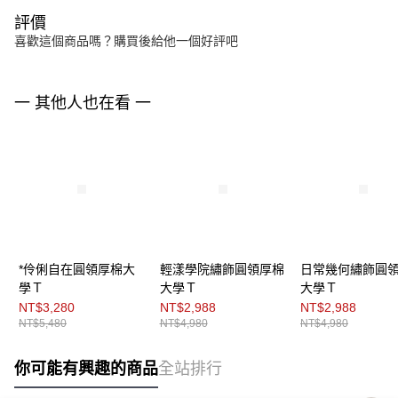
評價
喜歡這個商品嗎？購買後給他一個好評吧
一 其他人也在看 一
*伶俐自在圓領厚棉大
輕漾學院繡飾圓領厚棉
日常幾何繡飾圓
學Ｔ
大學Ｔ
大學Ｔ
NT$3,280
NT$2,988
NT$2,988
NT$5,480
NT$4,980
NT$4,980
你可能有興趣的商品
全站排行