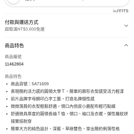
付款與運送方式
超取滿NT$3,600免運
付款方式
商品特色
信用卡一次付款
商品編號
信用卡分期付款
11462804
3 期 0 利率 每期
NT$1,093
21家銀行
商品特色
合作金庫商業銀行
第一商業銀行
LINE Pay
商品貨號：5A71609
華南商業銀行
彰化商業銀行
表現簡約活力感的圓領大學Ｔ，簡單的廓形衣型感受活力輕漾
Apple Pay
上海商業儲蓄銀行
台北富邦商業銀行
國泰世華商業銀行
兆豐國際商業銀行
前片品牌字母鋼印凸字工藝，打造名牌個性感
街口支付
臺灣中小企業銀行
台中商業銀行
微微落肩的衣型輕鬆舒適，領口內俏皮小鹿配布輕巧點綴
匯豐（台灣）商業銀行
華泰商業銀行
舒適微具厚度的圓領長袖Ｔ恤，領口、袖口及衣襬，彈性羅紋拼
AFTEE先享後付
聯邦商業銀行
遠東國際商業銀行
接實搭耐穿
相關說明
元大商業銀行
永豐商業銀行
【關於「AFTEE先享後付」】
簡單大方的純色設計，深藍、草綠雙色，穿出簡約俐落性格
玉山商業銀行
星展（台灣）商業銀行
ATM付款
AFTEE先享後付是「在收到商品之後才付款」的支付方式。 讓您購物簡單