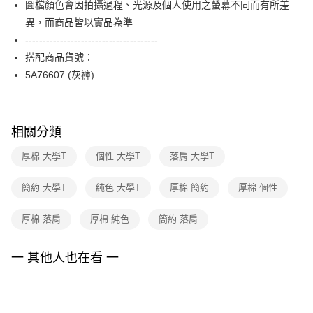
圖檔顏色會因拍攝過程、光源及個人使用之螢幕不同而有所差
台新國際商業銀行
中國信託商業銀行
便利好安心！
台灣樂天信用卡公司
異，而商品皆以實品為準
１．簡單：不需註冊會員、不需綁卡、不需儲值。
運送方式
２．便利：只要手機號碼，簡訊認證，即可結帳。
--------------------------------------
３．安心：先確認商品／服務後，再付款。
付款後全家FamilyMart取貨
搭配商品貨號：
每筆NT$90，滿NT$3,600(含以上)免運費
5A76607 (灰褲)
【「AFTEE先享後付」結帳流程】
１．於結帳方式選擇「AFTEE先享後付」後，將跳轉至「AFTEE先享後付」
付款後7-11取貨
結帳頁面，進行簡訊認證並確認金額後，即可完成結帳。
２．訂單成立數日內，您將收到繳費通知簡訊。
每筆NT$90，滿NT$3,600(含以上)免運費
３．收到繳費通知簡訊後14天內，點擊此簡訊中的連結，可透過四大超商／
相關分類
ATM／網路銀行／等多元方式進行付款，方視為交易完成。
黑貓宅配
※ 請注意：結帳手續完成當下不需立刻繳費，但若您需要取消訂單，請聯絡
厚棉 大學T
個性 大學T
落肩 大學T
每筆NT$90，滿NT$3,600(含以上)免運費
購買商品的店家。未經商家同意取消之訂單仍視為有效，需透過AFTEE先享
後付繳納相關費用。
簡約 大學T
純色 大學T
厚棉 簡約
厚棉 個性
離島宅配 (蘭嶼恕不配送)
※ 交易是否成功請以「AFTEE先享後付 」之結帳頁面顯示為準，若有關於
是否繳費成功／繳費後需取消欲退款等相關疑問，請聯繫「AFTEE先享後付
每筆NT$200，滿NT$8,000(含以上)免運費
客戶支援中心」
https://netprotections.freshdesk.com/support/home
厚棉 落肩
厚棉 純色
簡約 落肩
付款後門市自取
【注意事項】
１．透過由恩沛科技股份有限公司提供之「AFTEE先享後付」服務完成之交
免運費
一 其他人也在看 一
易，需依本服務之必要範圍內提供個人資料，並將交易相關給付款項請求債
權轉讓予恩沛科技股份有限公司。
２．關於個人資料處理事宜，請瀏覽以下網址：
https://aftee.tw/terms/#terms3