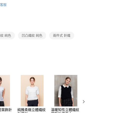
Collection｜5A春夏新品
2026 SS Catalog 春夏型錄商
費通知簡訊後14天內，點擊此簡訊中的連結，可透過四大超商
0，滿NT$3,600(含以上)免運費
客服
網路銀行／等多元方式進行付款，方視為交易完成。
：結帳手續完成當下不需立刻繳費，但若您需要取消訂單，請聯
的店家。未經商家同意取消之訂單仍視為有效，需透過AFTEE
繳納相關費用。
0，滿NT$3,600(含以上)免運費
否成功請以「AFTEE先享後付 」之結帳頁面顯示為準，若有關於
功／繳費後需取消欲退款等相關疑問，請聯繫「AFTEE先享後
(蘭嶼恕不配送)
援中心」
https://netprotections.freshdesk.com/support/home
00，滿NT$8,000(含以上)免運費
紋 純色
凹凸織紋 純色
兩件式 針織
項】
市自取
恩沛科技股份有限公司提供之「AFTEE先享後付」服務完成之
依本服務之必要範圍內提供個人資料，並將交易相關給付款項請
讓予恩沛科技股份有限公司。
個人資料處理事宜，請瀏覽以下網址：
ee.tw/terms/#terms3
年的使用者請事先徵得法定代理人或監護人之同意方可使用
E先享後付」，若未經同意申辦者引起之損失，本公司不負相關責
AFTEE先享後付」時，將依據個別帳號之用戶狀況，依本公司
核予不同之上限額度；若仍有額度不足之情形，本公司將視審查
用戶進行身份認證。
一人註冊多個帳號或使用他人資訊註冊。若發現惡意使用之情
科技股份有限公司將有權停止該用戶之使用額度並採取法律行
荷葉飾針
純雅柔緻立體織紋
溫暖知性立體織紋
溫雅傾心珠飾純色