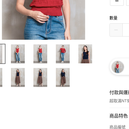
M
數量
付款與運
超取滿NT$
付款方式
商品特色
信用卡一
商品編號