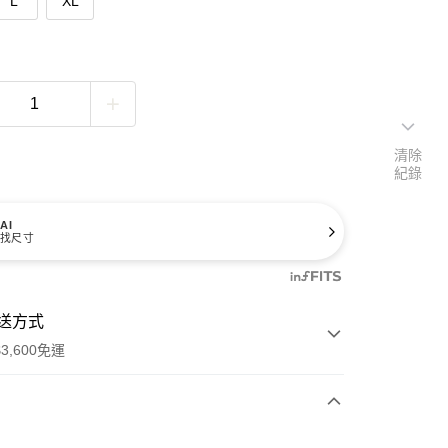
L
XL
清除
紀錄
AI
找尺寸
送方式
3,600免運
次付款