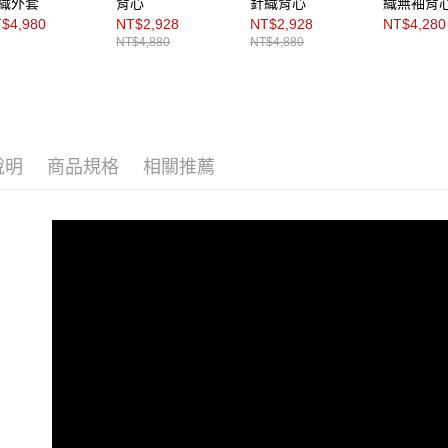
織外套
背心
針織背心
織無袖背
$4,980
NT$2,928
NT$2,928
NT$4,280
NT$4,880
NT$4,880
說明
商品規格
相關推薦