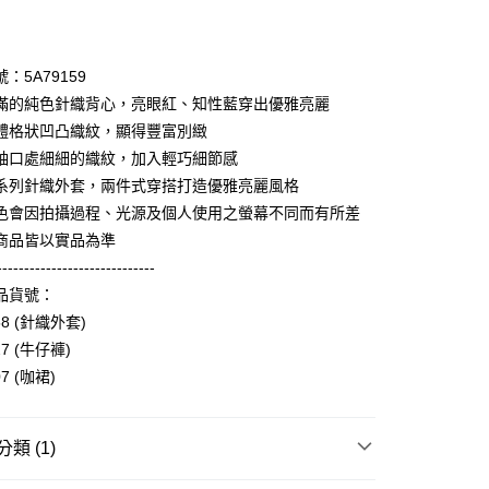
期付款
0 利率 每期
NT$1,593
21家銀行
：5A79159
庫商業銀行
第一商業銀行
滿的純色針織背心，亮眼紅、知性藍穿出優雅亮麗
業銀行
彰化商業銀行
體格狀凹凸織紋，顯得豐富別緻
業儲蓄銀行
台北富邦商業銀行
袖口處細細的織紋，加入輕巧細節感
華商業銀行
兆豐國際商業銀行
系列針織外套，兩件式穿搭打造優雅亮麗風格
小企業銀行
台中商業銀行
色會因拍攝過程、光源及個人使用之螢幕不同而有所差
台灣）商業銀行
華泰商業銀行
享後付
業銀行
遠東國際商業銀行
商品皆以實品為準
業銀行
永豐商業銀行
-----------------------------
FTEE先享後付」】
業銀行
星展（台灣）商業銀行
先享後付是「在收到商品之後才付款」的支付方式。 讓您購物簡單
品貨號：
際商業銀行
中國信託商業銀行
心！
58 (針織外套)
天信用卡公司
：不需註冊會員、不需綁卡、不需儲值。
27 (牛仔褲)
：只要手機號碼，簡訊認證，即可結帳。
：先確認商品／服務後，再付款。
07 (咖裙)
amilyMart取貨
EE先享後付」結帳流程】
0，滿NT$3,600(含以上)免運費
方式選擇「AFTEE先享後付」後，將跳轉至「AFTEE先享後
類 (1)
頁面，進行簡訊認證並確認金額後，即可完成結帳。
1取貨
成立數日內，您將收到繳費通知簡訊。