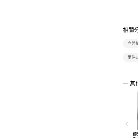
相關
立體
兩件
一 其
優