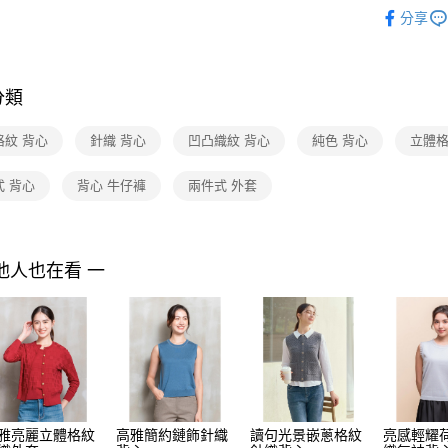
2026 SS 
３．收到繳
每筆NT$9
分享
／ATM／
品
※ 請注意
黑貓宅配
絡購買商品
先享後付
每筆NT$9
※ 交易是
分類
是否繳費成
離島宅配 
付客戶支
每筆NT$2
格紋 背心
針織 背心
凹凸織紋 背心
純色 背心
立體格
【注意事
付款後門
１．透過由
式 背心
背心 牛仔褲
兩件式 外套
交易，需
免運費
求債權轉
２．關於
https://aft
他人也在看 一
３．未成
「AFTE
任。
４．使用「
即時審查
結果請求
５．嚴禁
形，恩沛
動。
雅亮麗立體格紋
高雅簡約鏈飾針織
讀句光景嵌蔥格紋
亮感輕耀