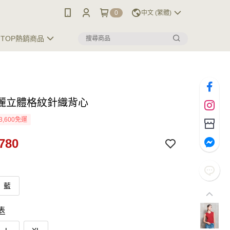
0
中文 (繁體)
TOP熱銷商品
麗立體格紋針織背心
3,600免運
780
藍
表