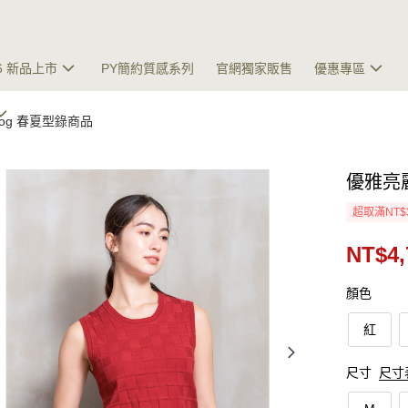
26 新品上市
PY簡約質感系列
官網獨家販售
優惠專區
talog 春夏型錄商品
優雅亮
超取滿NT$
NT$4,
顏色
紅
尺寸
尺寸