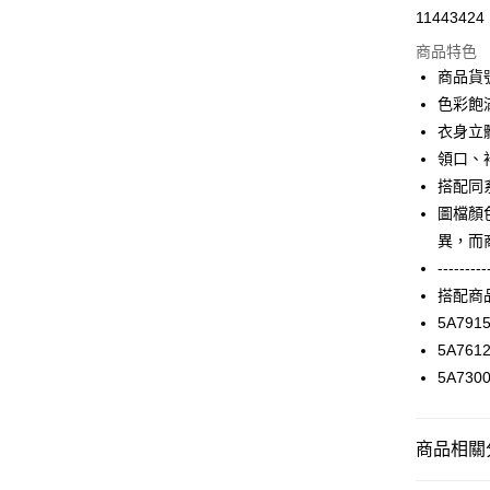
11443424
信用卡分
商品特色
3 期 
商品貨號
合作金
色彩飽
LINE Pay
華南商
衣身立
Apple Pay
上海商
領口、
國泰世
搭配同
街口支付
臺灣中
圖檔顏
匯豐（
AFTEE先
聯邦商
異，而
相關說明
元大商
---------
【關於「A
玉山商
ATM付款
AFTEE
搭配商
台新國
便利好安
5A791
台灣樂
１．簡單
5A761
２．便利
運送方式
３．安心
5A730
付款後全家F
【「AFT
每筆NT$9
１．於結帳
商品相關分
付」結帳
付款後7-1
２．訂單