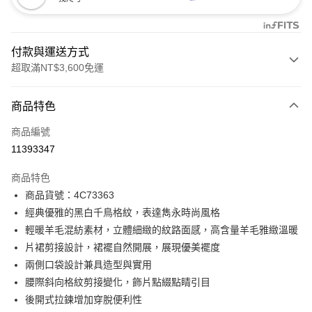
付款與運送方式
超取滿NT$3,600免運
付款方式
商品特色
信用卡一次付款
商品編號
信用卡分期付款
11393347
3 期 0 利率 每期
NT$996
21家銀行
商品特色
合作金庫商業銀行
第一商業銀行
LINE Pay
商品貨號：4C73363
華南商業銀行
彰化商業銀行
經典優雅的黑白千鳥格紋，表達雋永時尚風格
Apple Pay
上海商業儲蓄銀行
台北富邦商業銀行
國泰世華商業銀行
兆豐國際商業銀行
輕暖羊毛混紡素材，立體細緻的紋路面感，高含量羊毛雅緻溫暖
街口支付
臺灣中小企業銀行
台中商業銀行
片裙剪接設計，裙襬自然開展，展現優美襬度
匯豐（台灣）商業銀行
華泰商業銀行
兩側口袋設計兼具造型與實用
AFTEE先享後付
聯邦商業銀行
遠東國際商業銀行
腰際斜向格紋剪接變化，飾片點綴點睛引目
相關說明
元大商業銀行
永豐商業銀行
【關於「AFTEE先享後付」】
後開式拉鍊增加穿脫便利性
玉山商業銀行
星展（台灣）商業銀行
ATM付款
AFTEE先享後付是「在收到商品之後才付款」的支付方式。 讓您購物簡單