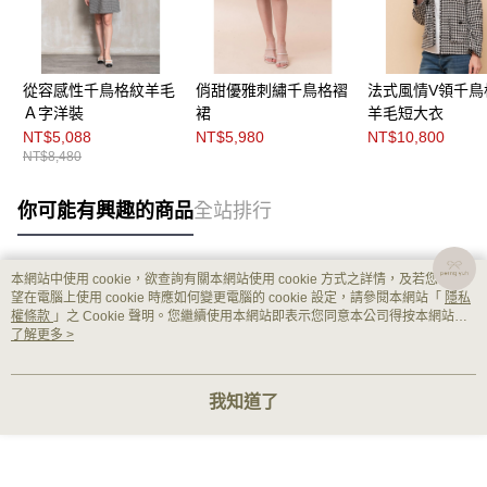
從容感性千鳥格紋羊毛
俏甜優雅刺繡千鳥格褶
法式風情V領千鳥
Ａ字洋裝
裙
羊毛短大衣
NT$5,088
NT$5,980
NT$10,800
NT$8,480
你可能有興趣的商品
全站排行
本網站中使用 cookie，欲查詢有關本網站使用 cookie 方式之詳情，及若您不希
熱門標籤
望在電腦上使用 cookie 時應如何變更電腦的 cookie 設定，請參閱本網站「
隱私
權條款
」之 Cookie 聲明。您繼續使用本網站即表示您同意本公司得按本網站使
用條款之 Cookie 聲明使用 cookie。
了解更多 >
我知道了