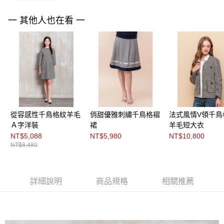
３．未成年的使用者請事先徵得法定代理人或監護人之同意方可使用
「AFTEE先享後付」，若未經同意申辦者引起之損失，本公司不負相關責
任。
一 其他人也在看 一
４．使用「AFTEE先享後付」時，將依據個別帳號之用戶狀況，依本公司即
時審查核予不同之上限額度；若仍有額度不足之情形，本公司將視審查結果
請求用戶進行身份認證。
５．嚴禁一人註冊多個帳號或使用他人資訊註冊。若發現惡意使用之情形，
恩沛科技股份有限公司將有權停止該用戶之使用額度並採取法律行動。
從容感性千鳥格紋羊毛
俏甜優雅刺繡千鳥格褶
法式風情V領千鳥
Ａ字洋裝
裙
羊毛短大衣
NT$5,088
NT$5,980
NT$10,800
NT$8,480
詳細說明
商品規格
相關推薦