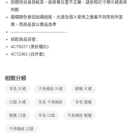
因模特兒身高較高，故穿著位置不正確，請依照尺寸標示裙長來
台新國際商業銀行
中國信託商業銀行
便利好安心！
台灣樂天信用卡公司
判斷
１．簡單：不需註冊會員、不需綁卡、不需儲值。
運送方式
２．便利：只要手機號碼，簡訊認證，即可結帳。
圖檔顏色會因拍攝過程、光源及個人使用之螢幕不同而有所差
３．安心：先確認商品／服務後，再付款。
付款後全家FamilyMart取貨
異，而商品皆以實品為準
每筆NT$90，滿NT$3,600(含以上)免運費
--------------------------------------
【「AFTEE先享後付」結帳流程】
１．於結帳方式選擇「AFTEE先享後付」後，將跳轉至「AFTEE先享後付」
搭配商品貨號：
付款後7-11取貨
結帳頁面，進行簡訊認證並確認金額後，即可完成結帳。
4C79227 (黑針織衫)
２．訂單成立數日內，您將收到繳費通知簡訊。
每筆NT$90，滿NT$3,600(含以上)免運費
３．收到繳費通知簡訊後14天內，點擊此簡訊中的連結，可透過四大超商／
4C72361 (白外套)
ATM／網路銀行／等多元方式進行付款，方視為交易完成。
黑貓宅配
※ 請注意：結帳手續完成當下不需立刻繳費，但若您需要取消訂單，請聯絡
每筆NT$90，滿NT$3,600(含以上)免運費
購買商品的店家。未經商家同意取消之訂單仍視為有效，需透過AFTEE先享
後付繳納相關費用。
相關分類
離島宅配 (蘭嶼恕不配送)
※ 交易是否成功請以「AFTEE先享後付 」之結帳頁面顯示為準，若有關於
是否繳費成功／繳費後需取消欲退款等相關疑問，請聯繫「AFTEE先享後付
每筆NT$200，滿NT$8,000(含以上)免運費
羊毛 片裙
千鳥格紋 片裙
輕暖 片裙
客戶支援中心」
https://netprotections.freshdesk.com/support/home
付款後門市自取
【注意事項】
口袋 片裙
羊毛 千鳥格紋
羊毛 輕暖
１．透過由恩沛科技股份有限公司提供之「AFTEE先享後付」服務完成之交
免運費
易，需依本服務之必要範圍內提供個人資料，並將交易相關給付款項請求債
輕暖 口袋
羊毛 口袋
千鳥格紋 輕暖
權轉讓予恩沛科技股份有限公司。
２．關於個人資料處理事宜，請瀏覽以下網址：
https://aftee.tw/terms/#terms3
千鳥格紋 口袋