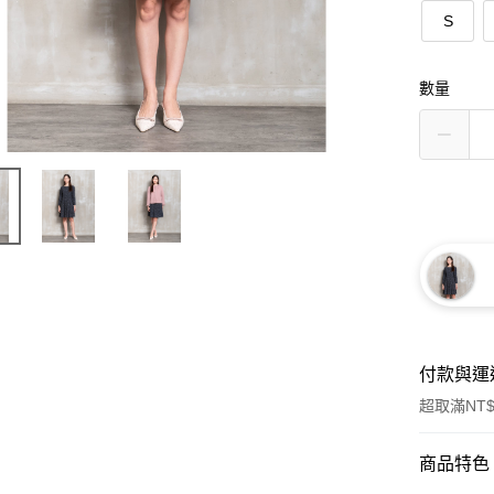
S
數量
付款與運
超取滿NT$
付款方式
商品特色