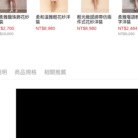
柔雅馥珠飾花紗
柔和溫雅輕花紗洋
輕光緻感綁帶仿兩
柔雅囈語
裝
裝
件式花紗洋裝
字洋裝
$2,700
NT$8,980
NT$8,980
NT$2,484
$10,800
NT$8,280
說明
商品規格
相關推薦