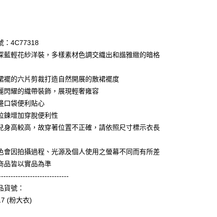
次付款
期付款
0 利率 每期
NT$2,560
21家銀行
：4C77318
庫商業銀行
第一商業銀行
深藍輕花紗洋裝，多樣素材色調交織出和諧雅緻的暗格
業銀行
彰化商業銀行
業儲蓄銀行
台北富邦商業銀行
裙襬的六片剪裁打造自然開展的散裙襬度
華商業銀行
兆豐國際商業銀行
麗閃耀的織帶裝飾，展現輕奢雍容
小企業銀行
台中商業銀行
邊口袋便利貼心
台灣）商業銀行
華泰商業銀行
享後付
業銀行
遠東國際商業銀行
拉鍊增加穿脫便利性
業銀行
永豐商業銀行
兒身高較高，故穿著位置不正確，請依照尺寸標示衣長
FTEE先享後付」】
業銀行
星展（台灣）商業銀行
先享後付是「在收到商品之後才付款」的支付方式。 讓您購物簡單
際商業銀行
中國信託商業銀行
心！
色會因拍攝過程、光源及個人使用之螢幕不同而有所差
天信用卡公司
：不需註冊會員、不需綁卡、不需儲值。
商品皆以實品為準
：只要手機號碼，簡訊認證，即可結帳。
：先確認商品／服務後，再付款。
-----------------------------
amilyMart取貨
品貨號：
EE先享後付」結帳流程】
0，滿NT$3,600(含以上)免運費
17 (粉大衣)
方式選擇「AFTEE先享後付」後，將跳轉至「AFTEE先享後
頁面，進行簡訊認證並確認金額後，即可完成結帳。