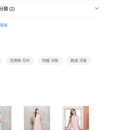
1取貨
成立數日內，您將收到繳費通知簡訊。
費通知簡訊後14天內，點擊此簡訊中的連結，可透過四大超商
0，滿NT$3,600(含以上)免運費
類 (2)
網路銀行／等多元方式進行付款，方視為交易完成。
：結帳手續完成當下不需立刻繳費，但若您需要取消訂單，請聯
Collection｜4C秋冬系列
2025 AW Catalog 秋冬型錄
的店家。未經商家同意取消之訂單仍視為有效，需透過AFTEE
客服
繳納相關費用。
0，滿NT$3,600(含以上)免運費
否成功請以「AFTEE先享後付 」之結帳頁面顯示為準，若有關於
Category 商品分類
♡ 洋裝｜Dresses
功／繳費後需取消欲退款等相關疑問，請聯繫「AFTEE先享後
(蘭嶼恕不配送)
援中心」
https://netprotections.freshdesk.com/support/home
00，滿NT$8,000(含以上)免運費
項】
市自取
恩沛科技股份有限公司提供之「AFTEE先享後付」服務完成之
亮帶飾 花紗
閃耀 洋裝
散裙 洋裝
依本服務之必要範圍內提供個人資料，並將交易相關給付款項請
讓予恩沛科技股份有限公司。
個人資料處理事宜，請瀏覽以下網址：
ee.tw/terms/#terms3
年的使用者請事先徵得法定代理人或監護人之同意方可使用
E先享後付」，若未經同意申辦者引起之損失，本公司不負相關責
AFTEE先享後付」時，將依據個別帳號之用戶狀況，依本公司
核予不同之上限額度；若仍有額度不足之情形，本公司將視審查
用戶進行身份認證。
一人註冊多個帳號或使用他人資訊註冊。若發現惡意使用之情
科技股份有限公司將有權停止該用戶之使用額度並採取法律行