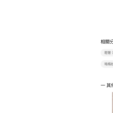
相關
輕奢 
暗格
一 其