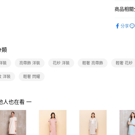
付款後7-1
２．訂單
３．收到繳
每筆NT$9
商品相關分
／ATM／
※ 請注意
黑貓宅配
2025 AW 
絡購買商品
分享
商品
先享後付
每筆NT$9
※ 交易是
Shop by 
是否繳費成
離島宅配 
付客戶支
每筆NT$2
分類
【注意事
付款後門
１．透過由
洋裝
亮帶飾 洋裝
花紗 洋裝
輕奢 亮帶飾
輕奢 花紗
交易，需
免運費
求債權轉
紋 洋裝
輕奢 閃耀
２．關於
https://aft
３．未成
「AFTE
任。
他人也在看 一
４．使用「
即時審查
結果請求
５．嚴禁
形，恩沛
動。