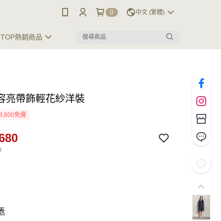
0
中文 (繁體)
TOP熱銷商品
容亮帶飾輕花紗洋裝
3,600免運
680
0
表