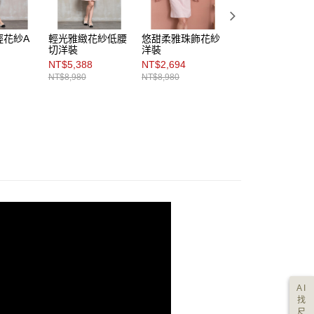
輕花紗A
輕光雅緻花紗低腰
悠甜柔雅珠飾花紗
亮感淨雅圓翻領花
切洋裝
洋裝
紗洋裝
NT$5,388
NT$2,694
NT$8,980
NT$8,980
NT$8,980
AI
找
尺