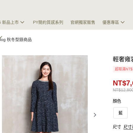
26 新品上市
PY簡約質感系列
官網獨家販售
優惠專區
talog 秋冬型錄商品
輕奢雍
超取滿NT$
NT$7,
NT$12,80
顏色
藍
尺寸
尺寸