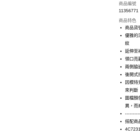
信用卡一
商品編號
11356771
信用卡分
商品特色
3 期 
商品貨號
合作金
優雅的
LINE Pay
華南商
紋
Apple Pay
上海商
延伸至
國泰世
領口亮
街口支付
臺灣中
兩側脇
匯豐（
AFTEE先
聯邦商
後開式
相關說明
元大商
因模特
【關於「A
玉山商
ATM付款
AFTEE
來判斷
台新國
便利好安
圖檔顏
台灣樂
１．簡單
異，而
２．便利
運送方式
３．安心
---------
付款後全家F
搭配商
【「AFT
每筆NT$9
4C723
１．於結帳
付」結帳