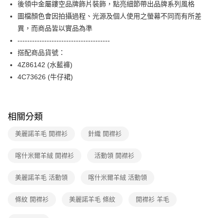
【關於「AFTEE先享後付」】
後領中金屬鏤空品牌飾片裝飾，點亮細節帶出品牌系列風格
玉山商業銀行
星展（台灣）商業銀行
ATM付款
AFTEE先享後付是「在收到商品之後才付款」的支付方式。 讓您購物簡單
圖檔顏色會因拍攝過程、光源及個人使用之螢幕不同而有所差
台新國際商業銀行
中國信託商業銀行
便利好安心！
台灣樂天信用卡公司
異，而商品皆以實品為準
１．簡單：不需註冊會員、不需綁卡、不需儲值。
運送方式
２．便利：只要手機號碼，簡訊認證，即可結帳。
--------------------------------------
３．安心：先確認商品／服務後，再付款。
付款後全家FamilyMart取貨
搭配商品貨號：
每筆NT$90，滿NT$3,600(含以上)免運費
4Z86142 (水藍褲)
【「AFTEE先享後付」結帳流程】
１．於結帳方式選擇「AFTEE先享後付」後，將跳轉至「AFTEE先享後付」
4C73626 (牛仔裙)
付款後7-11取貨
結帳頁面，進行簡訊認證並確認金額後，即可完成結帳。
２．訂單成立數日內，您將收到繳費通知簡訊。
每筆NT$90，滿NT$3,600(含以上)免運費
３．收到繳費通知簡訊後14天內，點擊此簡訊中的連結，可透過四大超商／
ATM／網路銀行／等多元方式進行付款，方視為交易完成。
黑貓宅配
相關分類
※ 請注意：結帳手續完成當下不需立刻繳費，但若您需要取消訂單，請聯絡
每筆NT$90，滿NT$3,600(含以上)免運費
購買商品的店家。未經商家同意取消之訂單仍視為有效，需透過AFTEE先享
美麗諾羊毛 開襟衫
針織 開襟衫
後付繳納相關費用。
離島宅配 (蘭嶼恕不配送)
※ 交易是否成功請以「AFTEE先享後付 」之結帳頁面顯示為準，若有關於
是否繳費成功／繳費後需取消欲退款等相關疑問，請聯繫「AFTEE先享後付
喀什米爾羊絨 開襟衫
活動領 開襟衫
每筆NT$200，滿NT$8,000(含以上)免運費
客戶支援中心」
https://netprotections.freshdesk.com/support/home
付款後門市自取
美麗諾羊毛 活動領
喀什米爾羊絨 活動領
【注意事項】
１．透過由恩沛科技股份有限公司提供之「AFTEE先享後付」服務完成之交
免運費
易，需依本服務之必要範圍內提供個人資料，並將交易相關給付款項請求債
條紋 開襟衫
美麗諾羊毛 條紋
開襟衫 羊毛
權轉讓予恩沛科技股份有限公司。
２．關於個人資料處理事宜，請瀏覽以下網址：