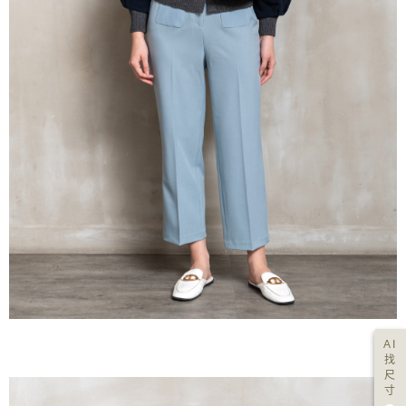
AI
找
尺
寸