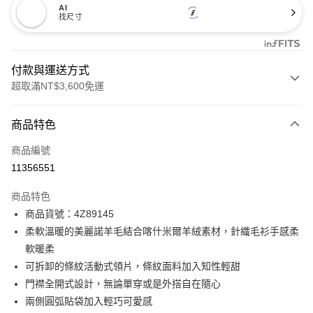
AI
找尺寸
付款與運送方式
超取滿NT$3,600免運
付款方式
商品特色
信用卡一次付款
商品編號
信用卡分期付款
11356551
3 期 0 利率 每期
NT$1,196
21家銀行
商品特色
合作金庫商業銀行
第一商業銀行
LINE Pay
商品貨號：4Z89145
華南商業銀行
彰化商業銀行
柔軟溫暖的美麗諾羊毛結合喀什米爾羊絨素材，針織毛衫手感柔
Apple Pay
上海商業儲蓄銀行
台北富邦商業銀行
國泰世華商業銀行
兆豐國際商業銀行
軟暖柔
街口支付
臺灣中小企業銀行
台中商業銀行
可拆卸的條紋活動式領片，條紋面料加入知性輕甜
匯豐（台灣）商業銀行
華泰商業銀行
門襟全開式設計，無論單穿或是外搭自在隨心
AFTEE先享後付
聯邦商業銀行
遠東國際商業銀行
兩側圓弧貼袋加入輕巧可愛感
相關說明
元大商業銀行
永豐商業銀行