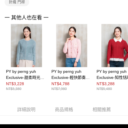
針織 門襟
https://aftee.tw/terms/#terms3
３．未成年的使用者請事先徵得法定代理人或監護人之同意方可使用
「AFTEE先享後付」，若未經同意申辦者引起之損失，本公司不負相關責
一 其他人也在看 一
任。
４．使用「AFTEE先享後付」時，將依據個別帳號之用戶狀況，依本公司即
時審查核予不同之上限額度；若仍有額度不足之情形，本公司將視審查結果
請求用戶進行身份認證。
５．嚴禁一人註冊多個帳號或使用他人資訊註冊。若發現惡意使用之情形，
恩沛科技股份有限公司將有權停止該用戶之使用額度並採取法律行動。
PY by perng yuh
PY by perng yuh
PY by perng yuh
Exclusive-甜柔時光仿
Exclusive-輕快節奏純
Exclusive-知性
皮草絨毛針織開襟衫
羊毛針織開襟衫
動領拐麻花針織
NT$3,228
NT$4,788
NT$3,288
NT$5,380
NT$7,980
NT$5,480
詳細說明
商品規格
相關推薦