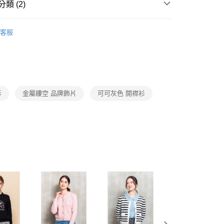
類 (2)
頁面，進行簡訊認證並確認金額後，即可完成結帳。
1取貨
成立數日內，您將收到繳費通知簡訊。
erngyuh-簡約質感系列
2025AW_4Z秋冬系列
費通知簡訊後14天內，點擊此簡訊中的連結，可透過四大超商
0，滿NT$3,600(含以上)免運費
客服
網路銀行／等多元方式進行付款，方視為交易完成。
Collection｜4C秋冬系列
2025 AW Catalog 秋冬型錄
：結帳手續完成當下不需立刻繳費，但若您需要取消訂單，請聯
的店家。未經商家同意取消之訂單仍視為有效，需透過AFTEE
繳納相關費用。
0，滿NT$3,600(含以上)免運費
否成功請以「AFTEE先享後付 」之結帳頁面顯示為準，若有關於
功／繳費後需取消欲退款等相關疑問，請聯繫「AFTEE先享後
(蘭嶼恕不配送)
援中心」
https://netprotections.freshdesk.com/support/home
00，滿NT$8,000(含以上)免運費
衫
金屬鏤空 品牌飾片
可可灰色 開襟衫
項】
市自取
恩沛科技股份有限公司提供之「AFTEE先享後付」服務完成之
依本服務之必要範圍內提供個人資料，並將交易相關給付款項請
讓予恩沛科技股份有限公司。
個人資料處理事宜，請瀏覽以下網址：
ee.tw/terms/#terms3
年的使用者請事先徵得法定代理人或監護人之同意方可使用
E先享後付」，若未經同意申辦者引起之損失，本公司不負相關責
AFTEE先享後付」時，將依據個別帳號之用戶狀況，依本公司
核予不同之上限額度；若仍有額度不足之情形，本公司將視審查
用戶進行身份認證。
一人註冊多個帳號或使用他人資訊註冊。若發現惡意使用之情
科技股份有限公司將有權停止該用戶之使用額度並採取法律行