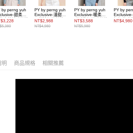
動。
 by perng yuh
PY by perng yuh
PY by perng yuh
PY by per
clusive-甜柔時
Exclusive-漫甜氛
Exclusive-暖柔知
Exclusi
仿皮草絨毛針織
圍拼接網紗針織開
甜活動領羊毛針織
愜緹花珠
$3,228
NT$2,988
NT$3,588
NT$4,980
襟衫
襟衫
開襟衫
$5,380
NT$4,980
NT$5,980
說明
商品規格
相關推薦