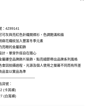
次付款
期付款
0 利率 每期
NT$996
21家銀行
：4Z89141
庫商業銀行
第一商業銀行
可可灰與亮紅色針織開襟衫，色調飽滿和諧
業銀行
彰化商業銀行
拐麻花織紋加入豐富冬季元素
業儲蓄銀行
台北富邦商業銀行
約亮眼的金屬釦飾
華商業銀行
兆豐國際商業銀行
設計，單穿外搭自在隨心
小企業銀行
台中商業銀行
金屬鏤空品牌飾片裝飾，點亮細節帶出品牌系列風格
台灣）商業銀行
華泰商業銀行
享後付
業銀行
遠東國際商業銀行
色會因拍攝過程、光源及個人使用之螢幕不同而有所差
業銀行
永豐商業銀行
商品皆以實品為準
FTEE先享後付」】
業銀行
星展（台灣）商業銀行
先享後付是「在收到商品之後才付款」的支付方式。 讓您購物簡單
-----------------------------
際商業銀行
中國信託商業銀行
心！
品貨號：
天信用卡公司
：不需註冊會員、不需綁卡、不需儲值。
42 (卡其褲)
：只要手機號碼，簡訊認證，即可結帳。
：先確認商品／服務後，再付款。
27 (白寬褲)
amilyMart取貨
EE先享後付」結帳流程】
0，滿NT$3,600(含以上)免運費
方式選擇「AFTEE先享後付」後，將跳轉至「AFTEE先享後