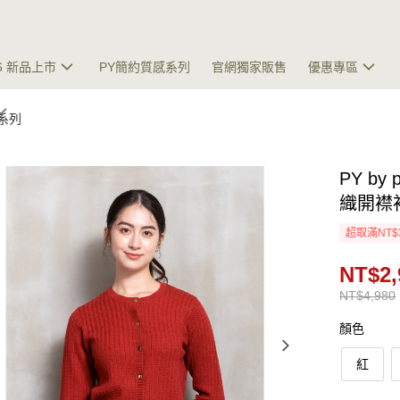
26 新品上市
PY簡約質感系列
官網獨家販售
優惠專區
冬系列
PY by
織開襟
超取滿NT$
NT$2,
NT$4,980
顏色
紅