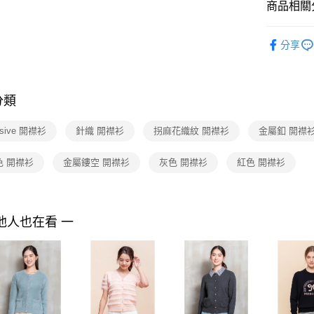
商品相關分
付」結帳
付款後7-1
２．訂單
PY by p
３．收到繳
每筆NT$9
分享
／ATM／
2025 AW 
※ 請注意
黑貓宅配
商品
絡購買商品
先享後付
每筆NT$9
※ 交易是
分類
是否繳費成
離島宅配 
付客戶支
每筆NT$2
usive 開襟衫
針織 開襟衫
拐麻花織紋 開襟衫
金屬釦 開襟
【注意事
付款後門
１．透過由
色 開襟衫
金屬鏤空 開襟衫
灰色 開襟衫
紅色 開襟衫
交易，需
免運費
求債權轉
２．關於
https://aft
他人也在看 一
３．未成
「AFTE
任。
４．使用「
即時審查
結果請求
５．嚴禁
形，恩沛