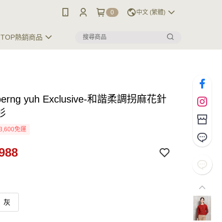
0
中文 (繁體)
TOP熱銷商品
 perng yuh Exclusive-和諧柔調拐麻花針
衫
3,600免運
988
灰