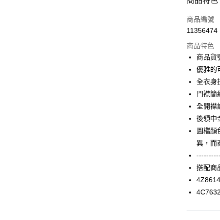
商品特色
信用卡一
商品編號
11356474
信用卡分
商品特色
3 期 
商品貨號
合作金
優雅的
LINE Pay
華南商
全衣身
Apple Pay
上海商
門襟簡
國泰世
全開襟
街口支付
臺灣中
後領中
匯豐（
AFTEE先
聯邦商
圖檔顏
相關說明
元大商
異，而
【關於「A
玉山商
ATM付款
AFTEE
---------
台新國
便利好安
搭配商
台灣樂
１．簡單
4Z861
２．便利
運送方式
３．安心
4C763
付款後全家F
【「AFT
每筆NT$9
１．於結帳