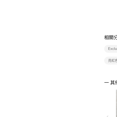
相關
Excl
亮紅
一 其