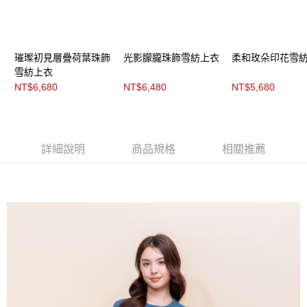
３．未成年的使用者請事先徵得法定代理人或監護人之同意方可使用
「AFTEE先享後付」，若未經同意申辦者引起之損失，本公司不負相關責
任。
４．使用「AFTEE先享後付」時，將依據個別帳號之用戶狀況，依本公司即
時審查核予不同之上限額度；若仍有額度不足之情形，本公司將視審查結果
璀璨初見層疊荷葉珠飾
光影朦朧珠飾雪紡上衣
柔和玫朵印花雪
請求用戶進行身份認證。
雪紡上衣
５．嚴禁一人註冊多個帳號或使用他人資訊註冊。若發現惡意使用之情形，
NT$6,680
NT$6,480
NT$5,680
恩沛科技股份有限公司將有權停止該用戶之使用額度並採取法律行動。
詳細說明
商品規格
相關推薦