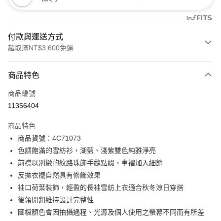
付款與運送方式
超取滿NT$3,600免運
付款方式
商品特色
信用卡一次付款
商品編號
信用卡分期付款
11356404
3 期 0 利率 每期
NT$996
21家銀行
商品特色
合作金庫商業銀行
第一商業銀行
LINE Pay
商品貨號：4C71073
華南商業銀行
彰化商業銀行
色調飽滿的雪紡衫，湖藍、淺紫雙色純雅淨亮
Apple Pay
上海商業儲蓄銀行
台北富邦商業銀行
國泰世華商業銀行
兆豐國際商業銀行
前襟以別緻的紋路珠飾手縫點綴，車褶加入細節
街口支付
臺灣中小企業銀行
台中商業銀行
反拋衣襬自然具有修飾效果
匯豐（台灣）商業銀行
華泰商業銀行
袖口荷葉裝飾，輕盈的長袖雪紡上衣適合秋冬涼日穿搭
AFTEE先享後付
聯邦商業銀行
遠東國際商業銀行
後領開釦維持設計完整性
相關說明
元大商業銀行
永豐商業銀行
【關於「AFTEE先享後付」】
圖檔顏色會因拍攝過程、光源及個人使用之螢幕不同而有所差
玉山商業銀行
星展（台灣）商業銀行
ATM付款
AFTEE先享後付是「在收到商品之後才付款」的支付方式。 讓您購物簡單