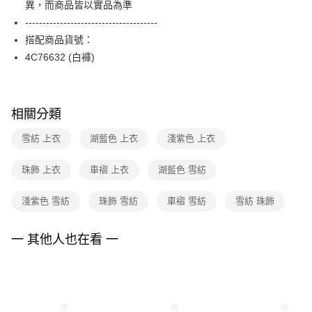
異，而商品皆以實品為準
台新國際商業銀行
中國信託商業銀行
便利好安心！
台灣樂天信用卡公司
--------------------------------------
１．簡單：不需註冊會員、不需綁卡、不需儲值。
運送方式
２．便利：只要手機號碼，簡訊認證，即可結帳。
搭配商品貨號：
３．安心：先確認商品／服務後，再付款。
付款後全家FamilyMart取貨
4C76632 (白褲)
每筆NT$90，滿NT$3,600(含以上)免運費
【「AFTEE先享後付」結帳流程】
１．於結帳方式選擇「AFTEE先享後付」後，將跳轉至「AFTEE先享後付」
付款後7-11取貨
結帳頁面，進行簡訊認證並確認金額後，即可完成結帳。
相關分類
２．訂單成立數日內，您將收到繳費通知簡訊。
每筆NT$90，滿NT$3,600(含以上)免運費
３．收到繳費通知簡訊後14天內，點擊此簡訊中的連結，可透過四大超商／
ATM／網路銀行／等多元方式進行付款，方視為交易完成。
雪紡 上衣
湖藍色 上衣
淺紫色 上衣
黑貓宅配
※ 請注意：結帳手續完成當下不需立刻繳費，但若您需要取消訂單，請聯絡
每筆NT$90，滿NT$3,600(含以上)免運費
購買商品的店家。未經商家同意取消之訂單仍視為有效，需透過AFTEE先享
珠飾 上衣
車褶 上衣
湖藍色 雪紡
後付繳納相關費用。
離島宅配 (蘭嶼恕不配送)
※ 交易是否成功請以「AFTEE先享後付 」之結帳頁面顯示為準，若有關於
是否繳費成功／繳費後需取消欲退款等相關疑問，請聯繫「AFTEE先享後付
淺紫色 雪紡
珠飾 雪紡
車褶 雪紡
雪紡 珠飾
每筆NT$200，滿NT$8,000(含以上)免運費
客戶支援中心」
https://netprotections.freshdesk.com/support/home
付款後門市自取
一 其他人也在看 一
【注意事項】
１．透過由恩沛科技股份有限公司提供之「AFTEE先享後付」服務完成之交
免運費
易，需依本服務之必要範圍內提供個人資料，並將交易相關給付款項請求債
權轉讓予恩沛科技股份有限公司。
２．關於個人資料處理事宜，請瀏覽以下網址：
https://aftee.tw/terms/#terms3