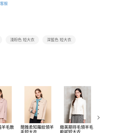
1取貨
成立數日內，您將收到繳費通知簡訊。
客服
費通知簡訊後14天內，點擊此簡訊中的連結，可透過四大超商
0，滿NT$3,600(含以上)免運費
網路銀行／等多元方式進行付款，方視為交易完成。
：結帳手續完成當下不需立刻繳費，但若您需要取消訂單，請聯
的店家。未經商家同意取消之訂單仍視為有效，需透過AFTEE
繳納相關費用。
0，滿NT$3,600(含以上)免運費
否成功請以「AFTEE先享後付 」之結帳頁面顯示為準，若有關於
功／繳費後需取消欲退款等相關疑問，請聯繫「AFTEE先享後
(蘭嶼恕不配送)
淺粉色 短大衣
深藍色 短大衣
援中心」
https://netprotections.freshdesk.com/support/home
00，滿NT$8,000(含以上)免運費
項】
市自取
恩沛科技股份有限公司提供之「AFTEE先享後付」服務完成之
依本服務之必要範圍內提供個人資料，並將交易相關給付款項請
讓予恩沛科技股份有限公司。
個人資料處理事宜，請瀏覽以下網址：
ee.tw/terms/#terms3
年的使用者請事先徵得法定代理人或監護人之同意方可使用
E先享後付」，若未經同意申辦者引起之損失，本公司不負相關責
AFTEE先享後付」時，將依據個別帳號之用戶狀況，依本公司
核予不同之上限額度；若仍有額度不足之情形，本公司將視審查
用戶進行身份認證。
一人註冊多個帳號或使用他人資訊註冊。若發現惡意使用之情
科技股份有限公司將有權停止該用戶之使用額度並採取法律行
純羊毛散
簡雅柔知羅紋領羊
緻美期待毛領羊毛
微甜俏雅雙排釦造
毛短大衣
軟呢短大衣
型羊毛短大衣