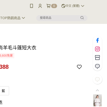
0
中文 (繁體)
TOP熱銷商品
尚羊毛斗篷短大衣
3,600免運
388
藍
表