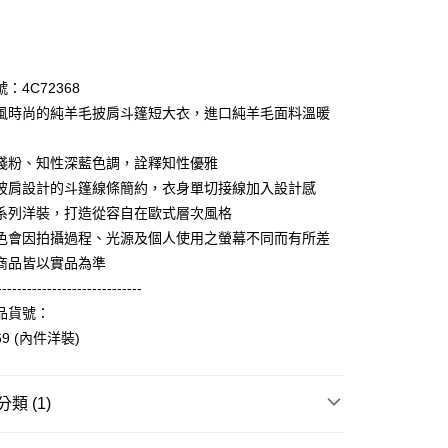
次付款
期付款
0 利率 每期
NT$1,796
21家銀行
：4C72368
庫商業銀行
第一商業銀行
風時尚的純羊毛披肩斗篷短大衣，進口純羊毛面料溫暖
業銀行
彰化商業銀行
業儲蓄銀行
台北富邦商業銀行
淺粉、知性深藍色調，詮釋知性優雅
華商業銀行
兆豐國際商業銀行
披肩設計的斗篷線條簡約，衣身單切接線加入設計感
小企業銀行
台中商業銀行
系列洋裝，打造從容自在歐式層次風格
台灣）商業銀行
華泰商業銀行
享後付
業銀行
遠東國際商業銀行
色會因拍攝過程、光源及個人使用之螢幕不同而有所差
業銀行
永豐商業銀行
商品皆以實品為準
FTEE先享後付」】
業銀行
星展（台灣）商業銀行
先享後付是「在收到商品之後才付款」的支付方式。 讓您購物簡單
-----------------------------
際商業銀行
中國信託商業銀行
心！
品貨號：
天信用卡公司
：不需註冊會員、不需綁卡、不需儲值。
69 (內件洋裝)
：只要手機號碼，簡訊認證，即可結帳。
：先確認商品／服務後，再付款。
amilyMart取貨
EE先享後付」結帳流程】
類 (1)
0，滿NT$3,600(含以上)免運費
方式選擇「AFTEE先享後付」後，將跳轉至「AFTEE先享後
頁面，進行簡訊認證並確認金額後，即可完成結帳。
Collection｜4C秋冬系列
2025 AW Catalog 秋冬型錄