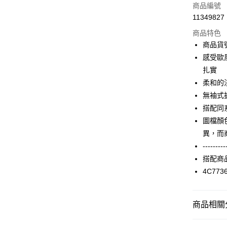
信用卡一
商品編號
11349827
信用卡分
商品特色
3 期 
商品貨號
合作金
感受歐
LINE Pay
華南商
扎實
Apple Pay
上海商
柔和的
國泰世
無袖式
街口支付
臺灣中
搭配同
匯豐（
AFTEE先
聯邦商
圖檔顏
相關說明
元大商
異，而
【關於「A
玉山商
ATM付款
AFTEE
---------
台新國
便利好安
搭配商
台灣樂
１．簡單
4C773
２．便利
運送方式
３．安心
付款後全家F
【「AFT
商品相關分
每筆NT$9
１．於結帳
付」結帳
2025 AW 