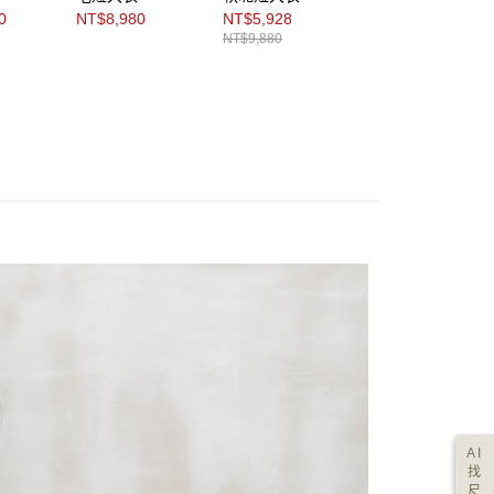
0
NT$8,980
NT$5,928
NT$8,980
NT$9,880
AI
找
尺