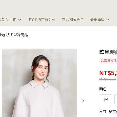
26 新品上市
PY簡約質感系列
官網獨家販售
優惠專區
talog 秋冬型錄商品
歐風時
超取滿NT$
NT$5,
NT$8,980
顏色
粉
尺寸
尺寸