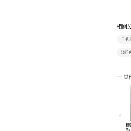
相關
羊毛
淺粉
一 其
暖
短