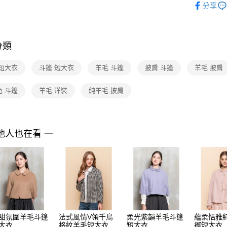
付款後7-1
２．訂單
分享
商品
３．收到繳
每筆NT$9
／ATM／
※ 請注意
黑貓宅配
絡購買商品
分類
先享後付
每筆NT$9
※ 交易是
是否繳費成
離島宅配 
 短大衣
斗篷 短大衣
羊毛 斗篷
披肩 斗篷
羊毛 披肩
付客戶支
每筆NT$2
色 斗篷
羊毛 洋裝
純羊毛 披肩
【注意事
付款後門
１．透過由
交易，需
免運費
求債權轉
２．關於
他人也在看 一
https://aft
３．未成
「AFTE
任。
４．使用「
即時審查
結果請求
５．嚴禁
形，恩沛
甜氛圍羊毛斗篷
法式風情V領千鳥
柔光紫韻羊毛斗篷
蘊柔恬雅
動。
大衣
格紋羊毛短大衣
短大衣
襬短大衣