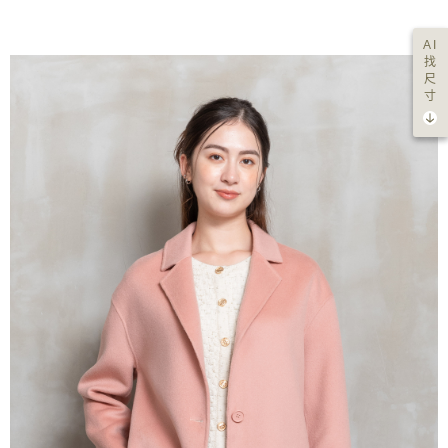
AI
找
尺
寸