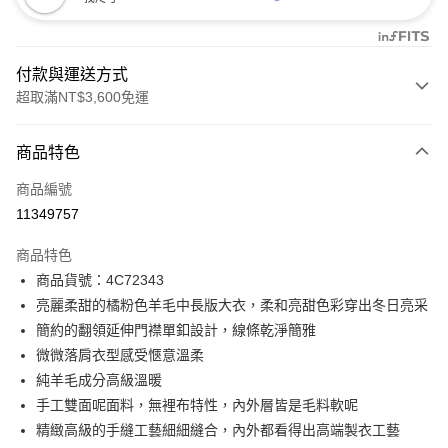
付款與運送方式
超取滿NT$3,600免運
付款方式
商品特色
信用卡一次付款
商品編號
信用卡分期付款
11349757
3 期 0 利率 每期
NT$3,160
21家銀行
商品特色
合作金庫商業銀行
第一商業銀行
LINE Pay
商品貨號：4C72343
華南商業銀行
彰化商業銀行
亮麗柔甜的橘粉色羊毛中長版大衣，柔和亮甜色彩穿出冬日亮采
Apple Pay
上海商業儲蓄銀行
台北富邦商業銀行
國泰世華商業銀行
兆豐國際商業銀行
簡約的翻領延伸門襟單釦設計，線條乾淨簡雅
街口支付
臺灣中小企業銀行
台中商業銀行
微微落肩衣型感受愜意溫柔
匯豐（台灣）商業銀行
華泰商業銀行
純羊毛成分高級溫暖
AFTEE先享後付
聯邦商業銀行
遠東國際商業銀行
手工雙面呢面料，無裡布特性，內外層皆是毛料軟呢
相關說明
元大商業銀行
永豐商業銀行
【關於「AFTEE先享後付」】
精緻高級的手縫工藝細細縫合，內外都看得出高端製衣工藝
玉山商業銀行
星展（台灣）商業銀行
ATM付款
AFTEE先享後付是「在收到商品之後才付款」的支付方式。 讓您購物簡單