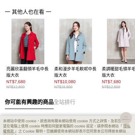
一 其他人也在看 一
亮麗欣喜翻領羊毛中長
柔和漫步羊毛軟呢中長
柔調暖甜毛領羊
版大衣
版大衣
版大衣
NT$7,680
NT$10,080
NT$7,680
NT$12,800
NT$16,800
NT$12,800
你可能有興趣的商品
全站排行
本網站中使用 cookie，欲查詢有關本網站使用 cookie 方式之詳情，及若您不希
熱門標籤
望在電腦上使用 cookie 時應如何變更電腦的 cookie 設定，請參閱本網站「
隱私
權條款
」之 Cookie 聲明。您繼續使用本網站即表示您同意本公司得按本網站使