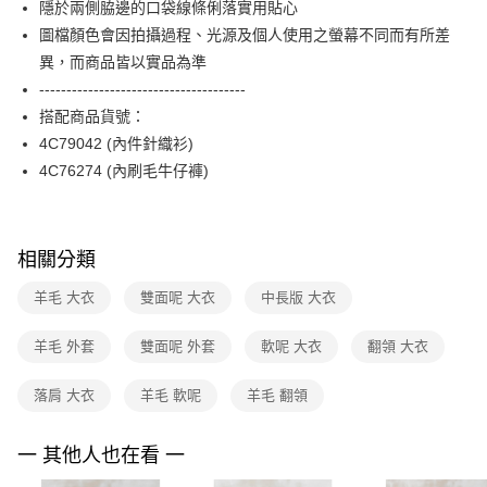
隱於兩側脇邊的口袋線條俐落實用貼心
台新國際商業銀行
中國信託商業銀行
便利好安心！
台灣樂天信用卡公司
圖檔顏色會因拍攝過程、光源及個人使用之螢幕不同而有所差
１．簡單：不需註冊會員、不需綁卡、不需儲值。
運送方式
２．便利：只要手機號碼，簡訊認證，即可結帳。
異，而商品皆以實品為準
３．安心：先確認商品／服務後，再付款。
付款後全家FamilyMart取貨
--------------------------------------
每筆NT$90，滿NT$3,600(含以上)免運費
搭配商品貨號：
【「AFTEE先享後付」結帳流程】
１．於結帳方式選擇「AFTEE先享後付」後，將跳轉至「AFTEE先享後付」
4C79042 (內件針織衫)
付款後7-11取貨
結帳頁面，進行簡訊認證並確認金額後，即可完成結帳。
4C76274 (內刷毛牛仔褲)
２．訂單成立數日內，您將收到繳費通知簡訊。
每筆NT$90，滿NT$3,600(含以上)免運費
３．收到繳費通知簡訊後14天內，點擊此簡訊中的連結，可透過四大超商／
ATM／網路銀行／等多元方式進行付款，方視為交易完成。
黑貓宅配
※ 請注意：結帳手續完成當下不需立刻繳費，但若您需要取消訂單，請聯絡
每筆NT$90，滿NT$3,600(含以上)免運費
購買商品的店家。未經商家同意取消之訂單仍視為有效，需透過AFTEE先享
相關分類
後付繳納相關費用。
離島宅配 (蘭嶼恕不配送)
※ 交易是否成功請以「AFTEE先享後付 」之結帳頁面顯示為準，若有關於
羊毛 大衣
雙面呢 大衣
中長版 大衣
是否繳費成功／繳費後需取消欲退款等相關疑問，請聯繫「AFTEE先享後付
每筆NT$200，滿NT$8,000(含以上)免運費
客戶支援中心」
https://netprotections.freshdesk.com/support/home
羊毛 外套
雙面呢 外套
軟呢 大衣
翻領 大衣
付款後門市自取
【注意事項】
１．透過由恩沛科技股份有限公司提供之「AFTEE先享後付」服務完成之交
免運費
落肩 大衣
羊毛 軟呢
羊毛 翻領
易，需依本服務之必要範圍內提供個人資料，並將交易相關給付款項請求債
權轉讓予恩沛科技股份有限公司。
２．關於個人資料處理事宜，請瀏覽以下網址：
一 其他人也在看 一
https://aftee.tw/terms/#terms3