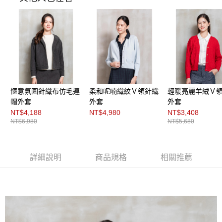
３．未成年的使用者請事先徵得法定代理人或監護人之同意方可使用
「AFTEE先享後付」，若未經同意申辦者引起之損失，本公司不負相關責
任。
４．使用「AFTEE先享後付」時，將依據個別帳號之用戶狀況，依本公司即
時審查核予不同之上限額度；若仍有額度不足之情形，本公司將視審查結果
請求用戶進行身份認證。
５．嚴禁一人註冊多個帳號或使用他人資訊註冊。若發現惡意使用之情形，
恩沛科技股份有限公司將有權停止該用戶之使用額度並採取法律行動。
愜意氛圍針織布仿毛連
柔和呢喃織紋Ｖ領針織
輕暖亮麗羊絨Ｖ
帽外套
外套
外套
NT$4,188
NT$4,980
NT$3,408
NT$6,980
NT$5,680
詳細說明
商品規格
相關推薦