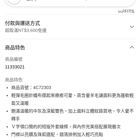
付款與運送方式
超取滿NT$3,600免運
付款方式
商品特色
信用卡一次付款
商品編號
信用卡分期付款
11333021
3 期 0 利率 每期
NT$1,796
21家銀行
商品特色
合作金庫商業銀行
第一商業銀行
LINE Pay
商品貨號：4C72303
華南商業銀行
彰化商業銀行
輕彈毛圈針織布摸起來療癒可愛，高含量羊毛讓面料更為蓬軟輕
Apple Pay
上海商業儲蓄銀行
台北富邦商業銀行
國泰世華商業銀行
兆豐國際商業銀行
盈又溫暖
街口支付
臺灣中小企業銀行
台中商業銀行
飽滿溫暖的中灰及深藍雙色，加上面料立體紋路質地，令人愛不
匯豐（台灣）商業銀行
華泰商業銀行
釋手
AFTEE先享後付
聯邦商業銀行
遠東國際商業銀行
Ｖ字領口簡約的短版外套線條，與內件完美搭配展現層次
相關說明
元大商業銀行
永豐商業銀行
【關於「AFTEE先享後付」】
門襟以亮鑽及珠釦選配，錯落排例加入輕巧亮點
玉山商業銀行
星展（台灣）商業銀行
ATM付款
AFTEE先享後付是「在收到商品之後才付款」的支付方式。 讓您購物簡單