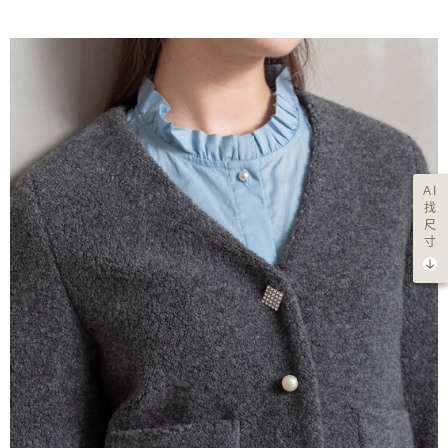
AI
找
尺
寸