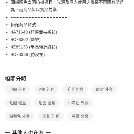
圖檔顏色會因拍攝過程、光源及個人使用之螢幕不同而有所差
台新國際商業銀行
中國信託商業銀行
便利好安心！
台灣樂天信用卡公司
異，而商品皆以實品為準
１．簡單：不需註冊會員、不需綁卡、不需儲值。
運送方式
２．便利：只要手機號碼，簡訊認證，即可結帳。
--------------------------------------
３．安心：先確認商品／服務後，再付款。
付款後全家FamilyMart取貨
搭配商品貨號：
每筆NT$90，滿NT$3,600(含以上)免運費
4A71649 (荷葉無袖襯衫)
【「AFTEE先享後付」結帳流程】
１．於結帳方式選擇「AFTEE先享後付」後，將跳轉至「AFTEE先享後付」
4C76302 (藍褲)
付款後7-11取貨
結帳頁面，進行簡訊認證並確認金額後，即可完成結帳。
4Z89138 (半高領針織衫)
２．訂單成立數日內，您將收到繳費通知簡訊。
每筆NT$90，滿NT$3,600(含以上)免運費
３．收到繳費通知簡訊後14天內，點擊此簡訊中的連結，可透過四大超商／
4C73336 (仿皮裙)
ATM／網路銀行／等多元方式進行付款，方視為交易完成。
黑貓宅配
※ 請注意：結帳手續完成當下不需立刻繳費，但若您需要取消訂單，請聯絡
每筆NT$90，滿NT$3,600(含以上)免運費
購買商品的店家。未經商家同意取消之訂單仍視為有效，需透過AFTEE先享
後付繳納相關費用。
相關分類
離島宅配 (蘭嶼恕不配送)
※ 交易是否成功請以「AFTEE先享後付 」之結帳頁面顯示為準，若有關於
是否繳費成功／繳費後需取消欲退款等相關疑問，請聯繫「AFTEE先享後付
每筆NT$200，滿NT$8,000(含以上)免運費
毛圈 外套
V領 外套
羊毛 外套
輕盈 外套
客戶支援中心」
https://netprotections.freshdesk.com/support/home
付款後門市自取
【注意事項】
毛圈 輕盈
毛圈 溫暖
中灰色 外套
１．透過由恩沛科技股份有限公司提供之「AFTEE先享後付」服務完成之交
免運費
易，需依本服務之必要範圍內提供個人資料，並將交易相關給付款項請求債
深藍色 外套
珠釦 外套
亮鑽 外套
權轉讓予恩沛科技股份有限公司。
２．關於個人資料處理事宜，請瀏覽以下網址：
https://aftee.tw/terms/#terms3
一 其他人也在看 一