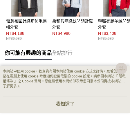
愜意氛圍針織布仿毛連
柔和呢喃織紋Ｖ領針織
輕暖亮麗羊絨Ｖ
帽外套
外套
外套
NT$4,188
NT$4,980
NT$3,408
NT$6,980
NT$5,680
你可能有興趣的商品
全站排行
本網站中使用 cookie，欲查詢有關本網站使用 cookie 方式之詳情，及若您不希
熱門標籤
望在電腦上使用 cookie 時應如何變更電腦的 cookie 設定，請參閱本網站「
隱私
權條款
」之 Cookie 聲明。您繼續使用本網站即表示您同意本公司得按本網站使
用條款之 Cookie 聲明使用 cookie。
了解更多 >
我知道了