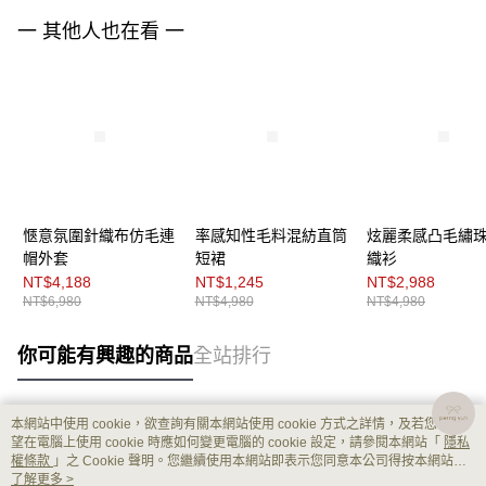
一 其他人也在看 一
愜意氛圍針織布仿毛連
率感知性毛料混紡直筒
炫麗柔感凸毛繡
帽外套
短裙
織衫
NT$4,188
NT$1,245
NT$2,988
NT$6,980
NT$4,980
NT$4,980
你可能有興趣的商品
全站排行
本網站中使用 cookie，欲查詢有關本網站使用 cookie 方式之詳情，及若您不希
熱門標籤
望在電腦上使用 cookie 時應如何變更電腦的 cookie 設定，請參閱本網站「
隱私
權條款
」之 Cookie 聲明。您繼續使用本網站即表示您同意本公司得按本網站使
用條款之 Cookie 聲明使用 cookie。
了解更多 >