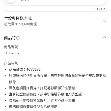
付款與運送方式
超取滿NT$3,600免運
付款方式
商品特色
信用卡一次付款
商品編號
信用卡分期付款
11332392
3 期 0 利率 每期
NT$996
21家銀行
商品特色
合作金庫商業銀行
第一商業銀行
LINE Pay
商品貨號：4C73272
華南商業銀行
彰化商業銀行
輕彈舒適的仿毛直筒長裙，自在輕鬆的直筒鉛筆裙型穿起來愜意
Apple Pay
上海商業儲蓄銀行
台北富邦商業銀行
國泰世華商業銀行
兆豐國際商業銀行
修身
街口支付
臺灣中小企業銀行
台中商業銀行
深灰色調百搭實穿，搭配毛衫顯得知性活潑
匯豐（台灣）商業銀行
華泰商業銀行
直身裙型修飾顯瘦，前中切接裝飾線加入造型感
AFTEE先享後付
聯邦商業銀行
遠東國際商業銀行
腰際前平整後鬆緊帶設計，穿著舒適不緊繃
相關說明
元大商業銀行
永豐商業銀行
【關於「AFTEE先享後付」】
後裙襬開衩兼具造型與活動機能
玉山商業銀行
星展（台灣）商業銀行
ATM付款
AFTEE先享後付是「在收到商品之後才付款」的支付方式。 讓您購物簡單