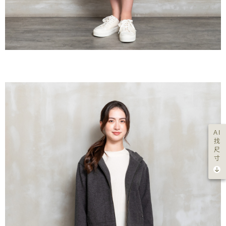
AI
找
尺
寸