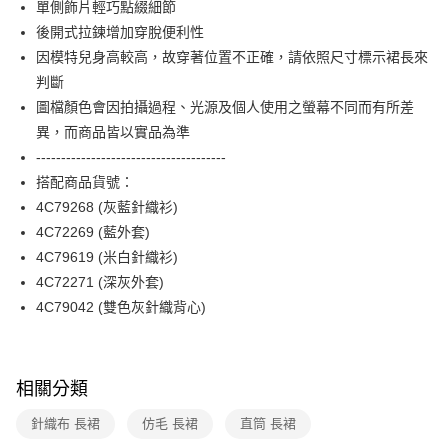
單側飾片輕巧點綴細節
台新國際商業銀行
中國信託商業銀行
便利好安心！
台灣樂天信用卡公司
後開式拉鍊增加穿脫便利性
１．簡單：不需註冊會員、不需綁卡、不需儲值。
運送方式
２．便利：只要手機號碼，簡訊認證，即可結帳。
因模特兒身高較高，故穿著位置不正確，請依照尺寸標示裙長來
３．安心：先確認商品／服務後，再付款。
付款後全家FamilyMart取貨
判斷
每筆NT$90，滿NT$3,600(含以上)免運費
圖檔顏色會因拍攝過程、光源及個人使用之螢幕不同而有所差
【「AFTEE先享後付」結帳流程】
１．於結帳方式選擇「AFTEE先享後付」後，將跳轉至「AFTEE先享後付」
異，而商品皆以實品為準
付款後7-11取貨
結帳頁面，進行簡訊認證並確認金額後，即可完成結帳。
--------------------------------------
２．訂單成立數日內，您將收到繳費通知簡訊。
每筆NT$90，滿NT$3,600(含以上)免運費
３．收到繳費通知簡訊後14天內，點擊此簡訊中的連結，可透過四大超商／
搭配商品貨號：
ATM／網路銀行／等多元方式進行付款，方視為交易完成。
黑貓宅配
4C79268 (灰藍針織衫)
※ 請注意：結帳手續完成當下不需立刻繳費，但若您需要取消訂單，請聯絡
4C72269 (藍外套)
每筆NT$90，滿NT$3,600(含以上)免運費
購買商品的店家。未經商家同意取消之訂單仍視為有效，需透過AFTEE先享
後付繳納相關費用。
4C79619 (米白針織衫)
離島宅配 (蘭嶼恕不配送)
※ 交易是否成功請以「AFTEE先享後付 」之結帳頁面顯示為準，若有關於
4C72271 (深灰外套)
是否繳費成功／繳費後需取消欲退款等相關疑問，請聯繫「AFTEE先享後付
每筆NT$200，滿NT$8,000(含以上)免運費
客戶支援中心」
https://netprotections.freshdesk.com/support/home
4C79042 (雙色灰針織背心)
付款後門市自取
【注意事項】
１．透過由恩沛科技股份有限公司提供之「AFTEE先享後付」服務完成之交
免運費
易，需依本服務之必要範圍內提供個人資料，並將交易相關給付款項請求債
相關分類
權轉讓予恩沛科技股份有限公司。
２．關於個人資料處理事宜，請瀏覽以下網址：
針織布 長裙
仿毛 長裙
直筒 長裙
https://aftee.tw/terms/#terms3