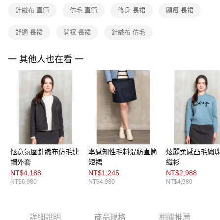
３．未成年的使用者請事先徵得法定代理人或監護人之同意方可使用
「AFTEE先享後付」，若未經同意申辦者引起之損失，本公司不負相關責
針織布 直筒
仿毛 直筒
修身 長裙
顯瘦 長裙
任。
４．使用「AFTEE先享後付」時，將依據個別帳號之用戶狀況，依本公司即
舒適 長裙
開衩 長裙
針織布 仿毛
時審查核予不同之上限額度；若仍有額度不足之情形，本公司將視審查結果
請求用戶進行身份認證。
５．嚴禁一人註冊多個帳號或使用他人資訊註冊。若發現惡意使用之情形，
一 其他人也在看 一
恩沛科技股份有限公司將有權停止該用戶之使用額度並採取法律行動。
愜意氛圍針織布仿毛連
率感知性毛料混紡直筒
炫麗柔感凸毛繡
帽外套
短裙
織衫
NT$4,188
NT$1,245
NT$2,988
NT$6,980
NT$4,980
NT$4,980
詳細說明
商品規格
相關推薦