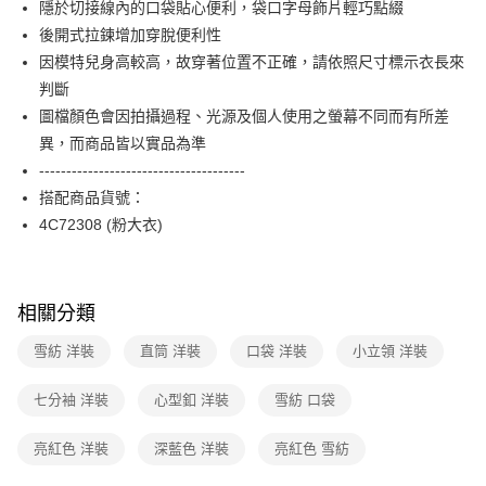
隱於切接線內的口袋貼心便利，袋口字母飾片輕巧點綴
台新國際商業銀行
中國信託商業銀行
便利好安心！
台灣樂天信用卡公司
後開式拉鍊增加穿脫便利性
１．簡單：不需註冊會員、不需綁卡、不需儲值。
運送方式
２．便利：只要手機號碼，簡訊認證，即可結帳。
因模特兒身高較高，故穿著位置不正確，請依照尺寸標示衣長來
３．安心：先確認商品／服務後，再付款。
付款後全家FamilyMart取貨
判斷
每筆NT$90，滿NT$3,600(含以上)免運費
圖檔顏色會因拍攝過程、光源及個人使用之螢幕不同而有所差
【「AFTEE先享後付」結帳流程】
１．於結帳方式選擇「AFTEE先享後付」後，將跳轉至「AFTEE先享後付」
異，而商品皆以實品為準
付款後7-11取貨
結帳頁面，進行簡訊認證並確認金額後，即可完成結帳。
--------------------------------------
２．訂單成立數日內，您將收到繳費通知簡訊。
每筆NT$90，滿NT$3,600(含以上)免運費
３．收到繳費通知簡訊後14天內，點擊此簡訊中的連結，可透過四大超商／
搭配商品貨號：
ATM／網路銀行／等多元方式進行付款，方視為交易完成。
黑貓宅配
4C72308 (粉大衣)
※ 請注意：結帳手續完成當下不需立刻繳費，但若您需要取消訂單，請聯絡
每筆NT$90，滿NT$3,600(含以上)免運費
購買商品的店家。未經商家同意取消之訂單仍視為有效，需透過AFTEE先享
後付繳納相關費用。
離島宅配 (蘭嶼恕不配送)
※ 交易是否成功請以「AFTEE先享後付 」之結帳頁面顯示為準，若有關於
相關分類
是否繳費成功／繳費後需取消欲退款等相關疑問，請聯繫「AFTEE先享後付
每筆NT$200，滿NT$8,000(含以上)免運費
客戶支援中心」
https://netprotections.freshdesk.com/support/home
雪紡 洋裝
直筒 洋裝
口袋 洋裝
小立領 洋裝
付款後門市自取
【注意事項】
１．透過由恩沛科技股份有限公司提供之「AFTEE先享後付」服務完成之交
免運費
七分袖 洋裝
心型釦 洋裝
雪紡 口袋
易，需依本服務之必要範圍內提供個人資料，並將交易相關給付款項請求債
權轉讓予恩沛科技股份有限公司。
２．關於個人資料處理事宜，請瀏覽以下網址：
亮紅色 洋裝
深藍色 洋裝
亮紅色 雪紡
https://aftee.tw/terms/#terms3