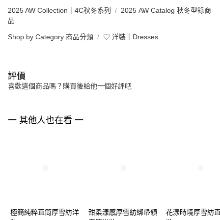
2025 AW Collection｜4C秋冬系列
2025 AW Catalog 秋冬型錄商
品
Shop by Category 商品分類
♡ 洋裝｜Dresses
評價
喜歡這個商品嗎？購買後給他一個好評吧
一 其他人也在看 一
極簡純粹直筒厚雪紡洋
甜柔漾感厚雪紡綁帶領
花漾時境厚雪紡