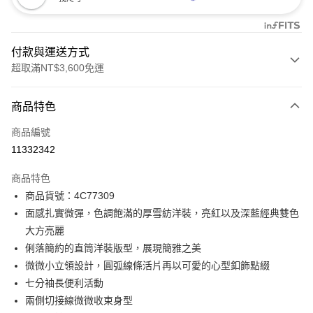
付款與運送方式
超取滿NT$3,600免運
付款方式
商品特色
信用卡一次付款
商品編號
信用卡分期付款
11332342
3 期 0 利率 每期
NT$1,696
21家銀行
商品特色
合作金庫商業銀行
第一商業銀行
LINE Pay
商品貨號：4C77309
華南商業銀行
彰化商業銀行
面感扎實微彈，色調飽滿的厚雪紡洋裝，亮紅以及深藍經典雙色
Apple Pay
上海商業儲蓄銀行
台北富邦商業銀行
國泰世華商業銀行
兆豐國際商業銀行
大方亮麗
街口支付
臺灣中小企業銀行
台中商業銀行
俐落簡約的直筒洋裝版型，展現簡雅之美
匯豐（台灣）商業銀行
華泰商業銀行
微微小立領設計，圓弧線條活片再以可愛的心型釦飾點綴
AFTEE先享後付
聯邦商業銀行
遠東國際商業銀行
七分袖長便利活動
相關說明
元大商業銀行
永豐商業銀行
【關於「AFTEE先享後付」】
兩側切接線微微收束身型
玉山商業銀行
星展（台灣）商業銀行
ATM付款
AFTEE先享後付是「在收到商品之後才付款」的支付方式。 讓您購物簡單