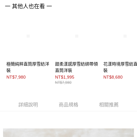
３．未成年的使用者請事先徵得法定代理人或監護人之同意方可使用
一 其他人也在看 一
「AFTEE先享後付」，若未經同意申辦者引起之損失，本公司不負相關責
任。
４．使用「AFTEE先享後付」時，將依據個別帳號之用戶狀況，依本公司即
時審查核予不同之上限額度；若仍有額度不足之情形，本公司將視審查結果
請求用戶進行身份認證。
５．嚴禁一人註冊多個帳號或使用他人資訊註冊。若發現惡意使用之情形，
恩沛科技股份有限公司將有權停止該用戶之使用額度並採取法律行動。
極簡純粹直筒厚雪紡洋
甜柔漾感厚雪紡綁帶領
花漾時境厚雪紡
裝
直筒洋裝
裝
NT$7,980
NT$1,995
NT$8,680
NT$7,980
詳細說明
商品規格
相關推薦