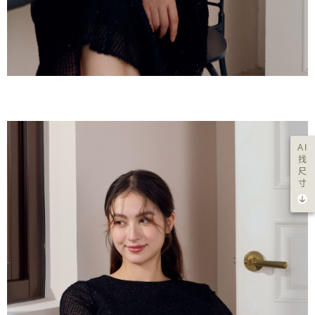
AI
找
尺
寸