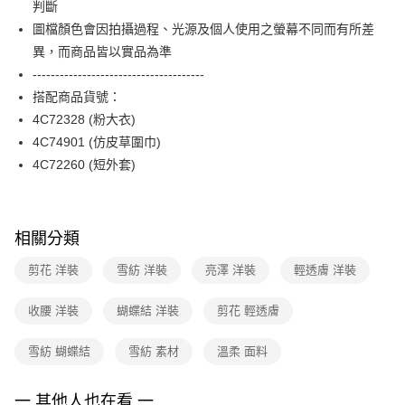
判斷
台新國際商業銀行
中國信託商業銀行
便利好安心！
台灣樂天信用卡公司
圖檔顏色會因拍攝過程、光源及個人使用之螢幕不同而有所差
１．簡單：不需註冊會員、不需綁卡、不需儲值。
運送方式
２．便利：只要手機號碼，簡訊認證，即可結帳。
異，而商品皆以實品為準
３．安心：先確認商品／服務後，再付款。
付款後全家FamilyMart取貨
--------------------------------------
每筆NT$90，滿NT$3,600(含以上)免運費
搭配商品貨號：
【「AFTEE先享後付」結帳流程】
１．於結帳方式選擇「AFTEE先享後付」後，將跳轉至「AFTEE先享後付」
4C72328 (粉大衣)
付款後7-11取貨
結帳頁面，進行簡訊認證並確認金額後，即可完成結帳。
4C74901 (仿皮草圍巾)
２．訂單成立數日內，您將收到繳費通知簡訊。
每筆NT$90，滿NT$3,600(含以上)免運費
３．收到繳費通知簡訊後14天內，點擊此簡訊中的連結，可透過四大超商／
4C72260 (短外套)
ATM／網路銀行／等多元方式進行付款，方視為交易完成。
黑貓宅配
※ 請注意：結帳手續完成當下不需立刻繳費，但若您需要取消訂單，請聯絡
每筆NT$90，滿NT$3,600(含以上)免運費
購買商品的店家。未經商家同意取消之訂單仍視為有效，需透過AFTEE先享
後付繳納相關費用。
相關分類
離島宅配 (蘭嶼恕不配送)
※ 交易是否成功請以「AFTEE先享後付 」之結帳頁面顯示為準，若有關於
是否繳費成功／繳費後需取消欲退款等相關疑問，請聯繫「AFTEE先享後付
每筆NT$200，滿NT$8,000(含以上)免運費
剪花 洋裝
雪紡 洋裝
亮澤 洋裝
輕透膚 洋裝
客戶支援中心」
https://netprotections.freshdesk.com/support/home
付款後門市自取
【注意事項】
收腰 洋裝
蝴蝶結 洋裝
剪花 輕透膚
１．透過由恩沛科技股份有限公司提供之「AFTEE先享後付」服務完成之交
免運費
易，需依本服務之必要範圍內提供個人資料，並將交易相關給付款項請求債
雪紡 蝴蝶結
雪紡 素材
溫柔 面料
權轉讓予恩沛科技股份有限公司。
２．關於個人資料處理事宜，請瀏覽以下網址：
https://aftee.tw/terms/#terms3
一 其他人也在看 一