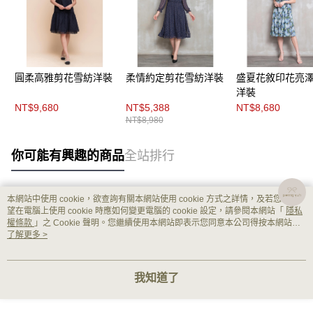
圓柔高雅剪花雪紡洋裝
柔情約定剪花雪紡洋裝
盛夏花敘印花亮
洋裝
NT$9,680
NT$5,388
NT$8,680
NT$8,980
你可能有興趣的商品
全站排行
本網站中使用 cookie，欲查詢有關本網站使用 cookie 方式之詳情，及若您不希
熱門標籤
望在電腦上使用 cookie 時應如何變更電腦的 cookie 設定，請參閱本網站「
隱私
權條款
」之 Cookie 聲明。您繼續使用本網站即表示您同意本公司得按本網站使
用條款之 Cookie 聲明使用 cookie。
了解更多 >
我知道了