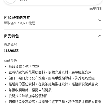
付款與運送方式
超取滿NT$3,600免運
付款方式
商品特色
信用卡一次付款
商品編號
信用卡分期付款
11329855
3 期 0 利率 每期
NT$1,656
21家銀行
商品特色
合作金庫商業銀行
第一商業銀行
LINE Pay
商品貨號：4C77329
華南商業銀行
彰化商業銀行
立體精緻的剪花雪紡面料，嵌織亮蔥素材，展現細膩亮澤
Apple Pay
上海商業儲蓄銀行
台北富邦商業銀行
國泰世華商業銀行
兆豐國際商業銀行
領口、袖口光澤配布滾邊，腰際手縫蝴蝶結、飾片輕巧點綴
街口支付
臺灣中小企業銀行
台中商業銀行
輕透膚的雪紡素材，在雙袖處無襯裡設計，輕輕展現優美層次
匯豐（台灣）商業銀行
華泰商業銀行
剪接收腰設計，裙擺自然開展
AFTEE先享後付
聯邦商業銀行
遠東國際商業銀行
後開式拉鍊增加穿脫便利性
相關說明
元大商業銀行
永豐商業銀行
【關於「AFTEE先享後付」】
因模特兒身高較高，故穿著位置不正確，請依照尺寸標示衣長來
玉山商業銀行
星展（台灣）商業銀行
ATM付款
AFTEE先享後付是「在收到商品之後才付款」的支付方式。 讓您購物簡單