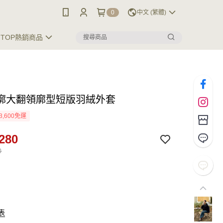
0
中文 (繁體)
TOP熱銷商品
廓大翻領廓型短版羽絨外套
3,600免運
280
0
表