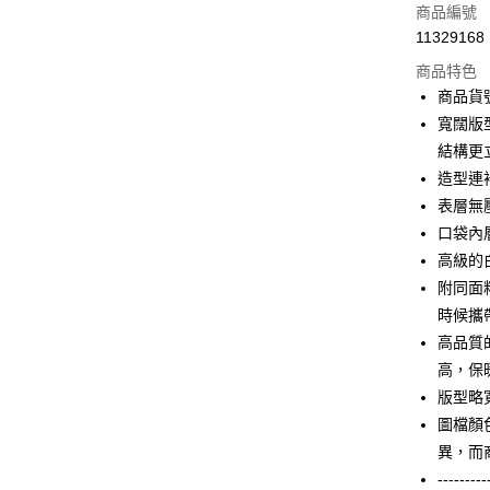
信用卡一
商品編號
11329168
信用卡分
商品特色
3 期 
商品貨號
合作金
寬闊版
LINE Pay
華南商
結構更
Apple Pay
上海商
造型連
國泰世
表層無
街口支付
臺灣中
口袋內
匯豐（
AFTEE先
聯邦商
高級的
相關說明
元大商
附同面
【關於「A
玉山商
ATM付款
AFTEE
時候攜
台新國
便利好安
高品質
台灣樂
１．簡單
高，保
２．便利
運送方式
３．安心
版型略
付款後全家F
圖檔顏
【「AFT
每筆NT$9
異，而
１．於結帳
付」結帳
---------