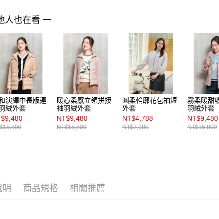
他人也在看 一
和演繹中長版連
暖心柔感立領拼接
圓柔輪廓花苞袖短
霧柔暖甜
羽絨外套
袖羽絨外套
外套
羽絨外套
$9,480
NT$9,480
NT$4,788
NT$9,480
$15,800
NT$15,800
NT$7,980
NT$15,800
說明
商品規格
相關推薦