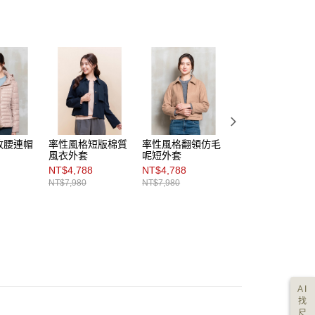
收腰連帽
率性風格短版棉質
率性風格翻領仿毛
質感緻雅結飾短版
風衣外套
呢短外套
外套
NT$4,788
NT$4,788
NT$6,980
NT$7,980
NT$7,980
AI
找
尺