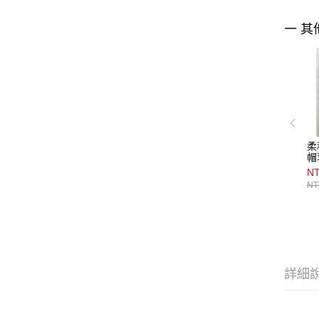
一 其
柔
帽
NT
NT
詳細