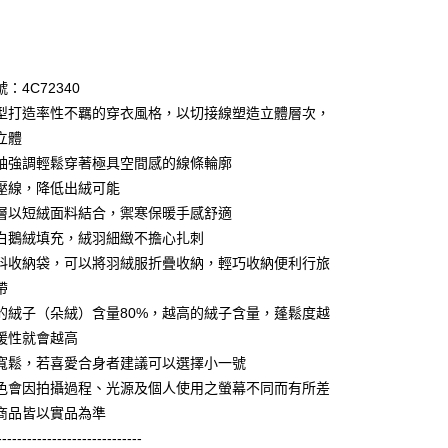
次付款
期付款
0 利率 每期
NT$2,760
21家銀行
：4C72340
庫商業銀行
第一商業銀行
型打造率性不羈的穿衣風格，以切接線塑造立體層次，
業銀行
彰化商業銀行
立體
業儲蓄銀行
台北富邦商業銀行
袖強調輕鬆穿著極具空間感的線條輪廓
華商業銀行
兆豐國際商業銀行
壓線，降低出絨可能
小企業銀行
台中商業銀行
層以短絨面料結合，禦寒保暖手感舒適
台灣）商業銀行
華泰商業銀行
享後付
業銀行
遠東國際商業銀行
白鵝絨填充，絨羽細緻不擔心扎刺
業銀行
永豐商業銀行
料收納袋，可以將羽絨服折疊收納，輕巧收納便利行旅
FTEE先享後付」】
業銀行
星展（台灣）商業銀行
先享後付是「在收到商品之後才付款」的支付方式。 讓您購物簡單
帶
際商業銀行
中國信託商業銀行
心！
的絨子（朵絨）含量80%，越高的絨子含量，蓬鬆度越
天信用卡公司
：不需註冊會員、不需綁卡、不需儲值。
暖性就會越高
：只要手機號碼，簡訊認證，即可結帳。
：先確認商品／服務後，再付款。
寬鬆，若喜愛合身者建議可以選擇小一號
amilyMart取貨
色會因拍攝過程、光源及個人使用之螢幕不同而有所差
EE先享後付」結帳流程】
0，滿NT$3,600(含以上)免運費
商品皆以實品為準
方式選擇「AFTEE先享後付」後，將跳轉至「AFTEE先享後
頁面，進行簡訊認證並確認金額後，即可完成結帳。
-----------------------------