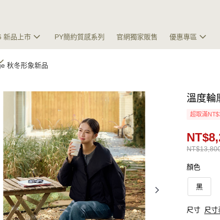
26 新品上市
PY簡約質感系列
官網獨家販售
優惠專區
mage 秋冬形象新品
溫度輪
超取滿NT$
NT$8,
NT$13,80
顏色
黑
尺寸
尺寸