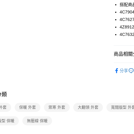
付款後7-1
２．訂單
搭配商
３．收到繳
每筆NT$9
／ATM／
4C790
※ 請注意
4C76
黑貓宅配
絡購買商品
4Z891
先享後付
每筆NT$9
※ 交易是
4C763
是否繳費成
離島宅配 
付客戶支
每筆NT$2
商品相關分
【注意事
付款後門
１．透過由
交易，需
2025 AW 
免運費
求債權轉
分享
品
２．關於
https://aft
Shop by 
３．未成
2025 AW 
「AFTE
分類
任。
商品
４．使用「
外套
保暖 外套
禦寒 外套
大翻領 外套
寬闊版型 外
即時審查
結果請求
５．嚴禁
版型 保暖
無壓線 保暖
形，恩沛
動。