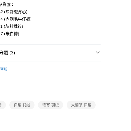
1取貨
成立數日內，您將收到繳費通知簡訊。
品貨號：
費通知簡訊後14天內，點擊此簡訊中的連結，可透過四大超商
0，滿NT$3,600(含以上)免運費
網路銀行／等多元方式進行付款，方視為交易完成。
42 (灰針織背心)
：結帳手續完成當下不需立刻繳費，但若您需要取消訂單，請聯
274 (內刷毛牛仔褲)
的店家。未經商家同意取消之訂單仍視為有效，需透過AFTEE
21 (灰針織衫)
繳納相關費用。
0，滿NT$3,600(含以上)免運費
否成功請以「AFTEE先享後付 」之結帳頁面顯示為準，若有關於
27 (米白褲)
功／繳費後需取消欲退款等相關疑問，請聯繫「AFTEE先享後
(蘭嶼恕不配送)
援中心」
https://netprotections.freshdesk.com/support/home
00，滿NT$8,000(含以上)免運費
類 (3)
項】
市自取
恩沛科技股份有限公司提供之「AFTEE先享後付」服務完成之
依本服務之必要範圍內提供個人資料，並將交易相關給付款項請
Collection｜4C秋冬系列
2025 AW Image 秋冬形象新
讓予恩沛科技股份有限公司。
客服
個人資料處理事宜，請瀏覽以下網址：
ee.tw/terms/#terms3
Category 商品分類
♡ 外套｜Jacket / Coat
年的使用者請事先徵得法定代理人或監護人之同意方可使用
Collection｜4C秋冬系列
2025 AW Catalog 秋冬型錄
E先享後付」，若未經同意申辦者引起之損失，本公司不負相關責
AFTEE先享後付」時，將依據個別帳號之用戶狀況，依本公司
套
保暖 羽絨
禦寒 羽絨
大翻領 保暖
核予不同之上限額度；若仍有額度不足之情形，本公司將視審查
用戶進行身份認證。
一人註冊多個帳號或使用他人資訊註冊。若發現惡意使用之情
科技股份有限公司將有權停止該用戶之使用額度並採取法律行