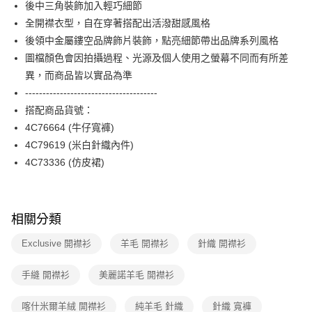
【關於「AFTEE先享後付」】
後中三角裝飾加入輕巧細節
玉山商業銀行
星展（台灣）商業銀行
ATM付款
AFTEE先享後付是「在收到商品之後才付款」的支付方式。 讓您購物簡單
全開襟衣型，自在穿著搭配出活潑甜感風格
台新國際商業銀行
中國信託商業銀行
便利好安心！
台灣樂天信用卡公司
後領中金屬鏤空品牌飾片裝飾，點亮細節帶出品牌系列風格
１．簡單：不需註冊會員、不需綁卡、不需儲值。
運送方式
２．便利：只要手機號碼，簡訊認證，即可結帳。
圖檔顏色會因拍攝過程、光源及個人使用之螢幕不同而有所差
３．安心：先確認商品／服務後，再付款。
付款後全家FamilyMart取貨
異，而商品皆以實品為準
每筆NT$90，滿NT$3,600(含以上)免運費
--------------------------------------
【「AFTEE先享後付」結帳流程】
１．於結帳方式選擇「AFTEE先享後付」後，將跳轉至「AFTEE先享後付」
搭配商品貨號：
付款後7-11取貨
結帳頁面，進行簡訊認證並確認金額後，即可完成結帳。
4C76664 (牛仔寬褲)
２．訂單成立數日內，您將收到繳費通知簡訊。
每筆NT$90，滿NT$3,600(含以上)免運費
３．收到繳費通知簡訊後14天內，點擊此簡訊中的連結，可透過四大超商／
4C79619 (米白針織內件)
ATM／網路銀行／等多元方式進行付款，方視為交易完成。
黑貓宅配
4C73336 (仿皮裙)
※ 請注意：結帳手續完成當下不需立刻繳費，但若您需要取消訂單，請聯絡
每筆NT$90，滿NT$3,600(含以上)免運費
購買商品的店家。未經商家同意取消之訂單仍視為有效，需透過AFTEE先享
後付繳納相關費用。
離島宅配 (蘭嶼恕不配送)
※ 交易是否成功請以「AFTEE先享後付 」之結帳頁面顯示為準，若有關於
相關分類
是否繳費成功／繳費後需取消欲退款等相關疑問，請聯繫「AFTEE先享後付
每筆NT$200，滿NT$8,000(含以上)免運費
客戶支援中心」
https://netprotections.freshdesk.com/support/home
Exclusive 開襟衫
羊毛 開襟衫
針織 開襟衫
付款後門市自取
【注意事項】
１．透過由恩沛科技股份有限公司提供之「AFTEE先享後付」服務完成之交
免運費
手縫 開襟衫
美麗諾羊毛 開襟衫
易，需依本服務之必要範圍內提供個人資料，並將交易相關給付款項請求債
權轉讓予恩沛科技股份有限公司。
２．關於個人資料處理事宜，請瀏覽以下網址：
喀什米爾羊絨 開襟衫
純羊毛 針織
針織 寬褲