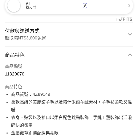
AI
找尺寸
付款與運送方式
超取滿NT$3,600免運
付款方式
商品特色
信用卡一次付款
商品編號
信用卡分期付款
11329076
3 期 0 利率 每期
NT$1,596
21家銀行
商品特色
合作金庫商業銀行
第一商業銀行
LINE Pay
商品貨號：4Z89149
華南商業銀行
彰化商業銀行
柔軟高級的美麗諾羊毛以及喀什米爾羊絨素材，羊毛衫柔軟又溫
Apple Pay
上海商業儲蓄銀行
台北富邦商業銀行
國泰世華商業銀行
兆豐國際商業銀行
暖
街口支付
臺灣中小企業銀行
台中商業銀行
衣身、貼袋以及袖口以柔白配色跳點裝飾，手縫工藝裝飾出活潑
匯豐（台灣）商業銀行
華泰商業銀行
輕快的氛圍
AFTEE先享後付
聯邦商業銀行
遠東國際商業銀行
金屬徽章釦選配經典亮眼
相關說明
元大商業銀行
永豐商業銀行