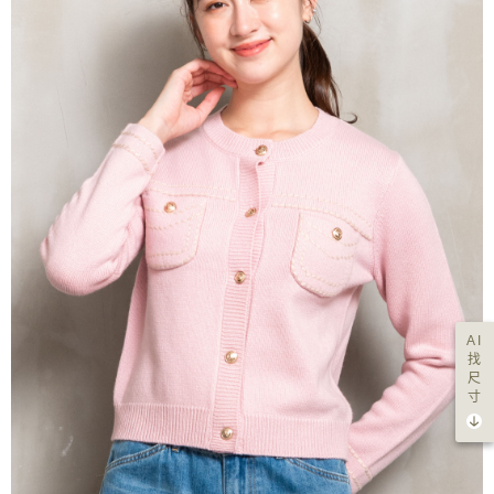
AI
找
尺
寸