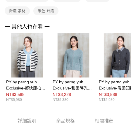
https://aftee.tw/terms/#terms3
３．未成年的使用者請事先徵得法定代理人或監護人之同意方可使用
針織 素材
米色 針織
「AFTEE先享後付」，若未經同意申辦者引起之損失，本公司不負相關責
任。
４．使用「AFTEE先享後付」時，將依據個別帳號之用戶狀況，依本公司即
一 其他人也在看 一
時審查核予不同之上限額度；若仍有額度不足之情形，本公司將視審查結果
請求用戶進行身份認證。
５．嚴禁一人註冊多個帳號或使用他人資訊註冊。若發現惡意使用之情形，
恩沛科技股份有限公司將有權停止該用戶之使用額度並採取法律行動。
PY by perng yuh
PY by perng yuh
PY by perng yuh
Exclusive-輕快節拍條
Exclusive-甜柔時光仿
Exclusive-暖柔
紋針織開襟衫
皮草絨毛針織開襟衫
動領羊毛針織開
NT$3,588
NT$3,228
NT$3,588
NT$5,980
NT$5,380
NT$5,980
詳細說明
商品規格
相關推薦