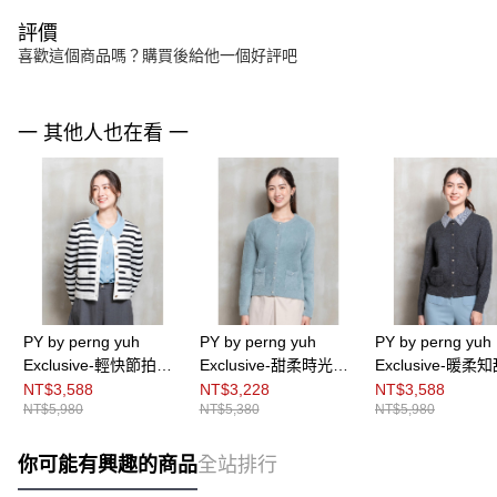
評價
喜歡這個商品嗎？購買後給他一個好評吧
一 其他人也在看 一
PY by perng yuh
PY by perng yuh
PY by perng yuh
Exclusive-輕快節拍條
Exclusive-甜柔時光仿
Exclusive-暖柔
紋針織開襟衫
皮草絨毛針織開襟衫
動領羊毛針織開
NT$3,588
NT$3,228
NT$3,588
NT$5,980
NT$5,380
NT$5,980
你可能有興趣的商品
全站排行