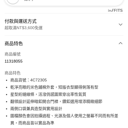
付款與運送方式
超取滿NT$3,600免運
付款方式
商品特色
信用卡一次付款
商品編號
信用卡分期付款
11318055
3 期 0 利率 每期
NT$1,996
21家銀行
商品特色
合作金庫商業銀行
第一商業銀行
LINE Pay
商品貨號：4C72305
華南商業銀行
彰化商業銀行
乾淨亮眼的米色鋪棉外套，短版衣型顯得俐落有型
Apple Pay
上海商業儲蓄銀行
台北富邦商業銀行
國泰世華商業銀行
兆豐國際商業銀行
星型絎縫線條，活潑俏感圖案穿出率性氣質
街口支付
臺灣中小企業銀行
台中商業銀行
翻領設計延伸暗釦開合門襟，鑽釦選用增添精緻細節
匯豐（台灣）商業銀行
華泰商業銀行
兩側口袋兼具造型與實用設計
AFTEE先享後付
聯邦商業銀行
遠東國際商業銀行
圖檔顏色會因拍攝過程、光源及個人使用之螢幕不同而有所差
相關說明
元大商業銀行
永豐商業銀行
【關於「AFTEE先享後付」】
異，而商品皆以實品為準
玉山商業銀行
星展（台灣）商業銀行
ATM付款
AFTEE先享後付是「在收到商品之後才付款」的支付方式。 讓您購物簡單