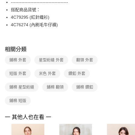
--------------------------------------
台新國際商業銀行
中國信託商業銀行
便利好安心！
台灣樂天信用卡公司
搭配商品貨號：
１．簡單：不需註冊會員、不需綁卡、不需儲值。
運送方式
２．便利：只要手機號碼，簡訊認證，即可結帳。
4C79295 (紅針織衫)
３．安心：先確認商品／服務後，再付款。
付款後全家FamilyMart取貨
4C76274 (內刷毛牛仔褲)
每筆NT$90，滿NT$3,600(含以上)免運費
【「AFTEE先享後付」結帳流程】
１．於結帳方式選擇「AFTEE先享後付」後，將跳轉至「AFTEE先享後付」
付款後7-11取貨
結帳頁面，進行簡訊認證並確認金額後，即可完成結帳。
相關分類
２．訂單成立數日內，您將收到繳費通知簡訊。
每筆NT$90，滿NT$3,600(含以上)免運費
３．收到繳費通知簡訊後14天內，點擊此簡訊中的連結，可透過四大超商／
ATM／網路銀行／等多元方式進行付款，方視為交易完成。
鋪棉 外套
星型絎縫 外套
翻領 外套
黑貓宅配
※ 請注意：結帳手續完成當下不需立刻繳費，但若您需要取消訂單，請聯絡
每筆NT$90，滿NT$3,600(含以上)免運費
購買商品的店家。未經商家同意取消之訂單仍視為有效，需透過AFTEE先享
短版 外套
米色 外套
鑽釦 外套
後付繳納相關費用。
離島宅配 (蘭嶼恕不配送)
※ 交易是否成功請以「AFTEE先享後付 」之結帳頁面顯示為準，若有關於
是否繳費成功／繳費後需取消欲退款等相關疑問，請聯繫「AFTEE先享後付
鋪棉 星型絎縫
鋪棉 翻領
鋪棉 鑽釦
每筆NT$200，滿NT$8,000(含以上)免運費
客戶支援中心」
https://netprotections.freshdesk.com/support/home
付款後門市自取
鋪棉 短版
【注意事項】
１．透過由恩沛科技股份有限公司提供之「AFTEE先享後付」服務完成之交
免運費
易，需依本服務之必要範圍內提供個人資料，並將交易相關給付款項請求債
一 其他人也在看 一
權轉讓予恩沛科技股份有限公司。
２．關於個人資料處理事宜，請瀏覽以下網址：
https://aftee.tw/terms/#terms3