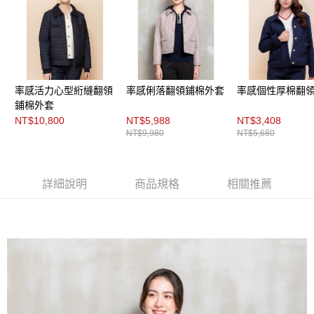
３．未成年的使用者請事先徵得法定代理人或監護人之同意方可使用
「AFTEE先享後付」，若未經同意申辦者引起之損失，本公司不負相關責
任。
４．使用「AFTEE先享後付」時，將依據個別帳號之用戶狀況，依本公司即
時審查核予不同之上限額度；若仍有額度不足之情形，本公司將視審查結果
請求用戶進行身份認證。
５．嚴禁一人註冊多個帳號或使用他人資訊註冊。若發現惡意使用之情形，
恩沛科技股份有限公司將有權停止該用戶之使用額度並採取法律行動。
率感活力心型絎縫翻領
率感俐落翻領鋪棉外套
率感個性厚棉翻
鋪棉外套
NT$10,800
NT$5,988
NT$3,408
NT$9,980
NT$5,680
詳細說明
商品規格
相關推薦