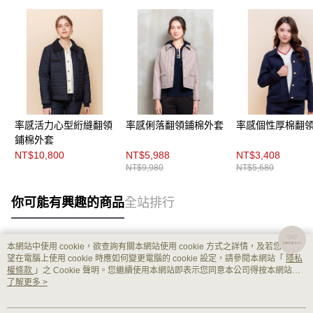
率感活力心型絎縫翻領
率感俐落翻領鋪棉外套
率感個性厚棉翻
鋪棉外套
NT$10,800
NT$5,988
NT$3,408
NT$9,980
NT$5,680
你可能有興趣的商品
全站排行
本網站中使用 cookie，欲查詢有關本網站使用 cookie 方式之詳情，及若您不希
熱門標籤
望在電腦上使用 cookie 時應如何變更電腦的 cookie 設定，請參閱本網站「
隱私
權條款
」之 Cookie 聲明。您繼續使用本網站即表示您同意本公司得按本網站使
用條款之 Cookie 聲明使用 cookie。
了解更多 >