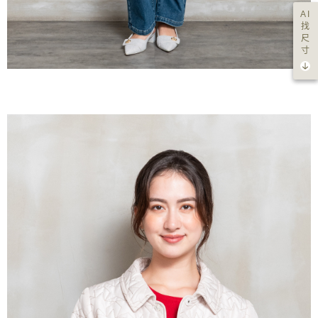
AI
找
尺
寸