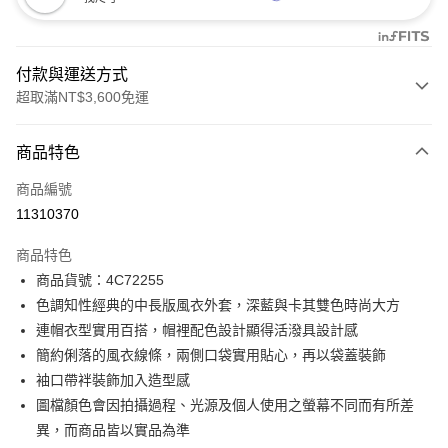
付款與運送方式
超取滿NT$3,600免運
付款方式
商品特色
信用卡一次付款
商品編號
信用卡分期付款
11310370
3 期 0 利率 每期
NT$1,976
21家銀行
商品特色
合作金庫商業銀行
第一商業銀行
LINE Pay
商品貨號：4C72255
華南商業銀行
彰化商業銀行
色調知性經典的中長版風衣外套，深藍與卡其雙色時尚大方
Apple Pay
上海商業儲蓄銀行
台北富邦商業銀行
國泰世華商業銀行
兆豐國際商業銀行
連帽衣型實用百搭，帽裡配色設計顯得活潑具設計感
街口支付
臺灣中小企業銀行
台中商業銀行
簡約俐落的風衣線條，兩側口袋實用貼心，再以袋蓋裝飾
匯豐（台灣）商業銀行
華泰商業銀行
袖口帶袢裝飾加入造型感
AFTEE先享後付
聯邦商業銀行
遠東國際商業銀行
圖檔顏色會因拍攝過程、光源及個人使用之螢幕不同而有所差
相關說明
元大商業銀行
永豐商業銀行
【關於「AFTEE先享後付」】
異，而商品皆以實品為準
玉山商業銀行
星展（台灣）商業銀行
ATM付款
AFTEE先享後付是「在收到商品之後才付款」的支付方式。 讓您購物簡單