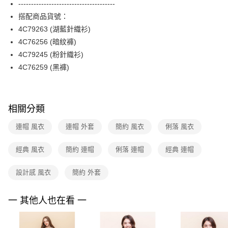
--------------------------------------
台新國際商業銀行
中國信託商業銀行
便利好安心！
台灣樂天信用卡公司
搭配商品貨號：
１．簡單：不需註冊會員、不需綁卡、不需儲值。
運送方式
２．便利：只要手機號碼，簡訊認證，即可結帳。
4C79263 (湖藍針織衫)
３．安心：先確認商品／服務後，再付款。
付款後全家FamilyMart取貨
4C76256 (暗紋褲)
每筆NT$90，滿NT$3,600(含以上)免運費
4C79245 (粉針織衫)
【「AFTEE先享後付」結帳流程】
１．於結帳方式選擇「AFTEE先享後付」後，將跳轉至「AFTEE先享後付」
4C76259 (黑褲)
付款後7-11取貨
結帳頁面，進行簡訊認證並確認金額後，即可完成結帳。
２．訂單成立數日內，您將收到繳費通知簡訊。
每筆NT$90，滿NT$3,600(含以上)免運費
３．收到繳費通知簡訊後14天內，點擊此簡訊中的連結，可透過四大超商／
ATM／網路銀行／等多元方式進行付款，方視為交易完成。
黑貓宅配
相關分類
※ 請注意：結帳手續完成當下不需立刻繳費，但若您需要取消訂單，請聯絡
每筆NT$90，滿NT$3,600(含以上)免運費
購買商品的店家。未經商家同意取消之訂單仍視為有效，需透過AFTEE先享
連帽 風衣
連帽 外套
簡約 風衣
俐落 風衣
後付繳納相關費用。
離島宅配 (蘭嶼恕不配送)
※ 交易是否成功請以「AFTEE先享後付 」之結帳頁面顯示為準，若有關於
是否繳費成功／繳費後需取消欲退款等相關疑問，請聯繫「AFTEE先享後付
經典 風衣
簡約 連帽
俐落 連帽
經典 連帽
每筆NT$200，滿NT$8,000(含以上)免運費
客戶支援中心」
https://netprotections.freshdesk.com/support/home
付款後門市自取
設計感 風衣
簡約 外套
【注意事項】
１．透過由恩沛科技股份有限公司提供之「AFTEE先享後付」服務完成之交
免運費
易，需依本服務之必要範圍內提供個人資料，並將交易相關給付款項請求債
一 其他人也在看 一
權轉讓予恩沛科技股份有限公司。
２．關於個人資料處理事宜，請瀏覽以下網址：
https://aftee.tw/terms/#terms3