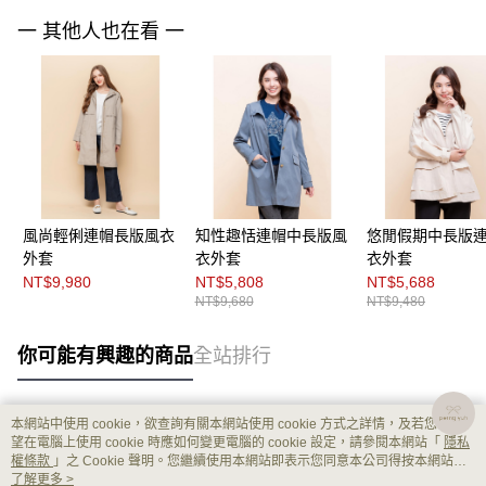
一 其他人也在看 一
風尚輕俐連帽長版風衣
知性趣恬連帽中長版風
悠閒假期中長版
外套
衣外套
衣外套
NT$9,980
NT$5,808
NT$5,688
NT$9,680
NT$9,480
你可能有興趣的商品
全站排行
本網站中使用 cookie，欲查詢有關本網站使用 cookie 方式之詳情，及若您不希
熱門標籤
望在電腦上使用 cookie 時應如何變更電腦的 cookie 設定，請參閱本網站「
隱私
權條款
」之 Cookie 聲明。您繼續使用本網站即表示您同意本公司得按本網站使
用條款之 Cookie 聲明使用 cookie。
了解更多 >