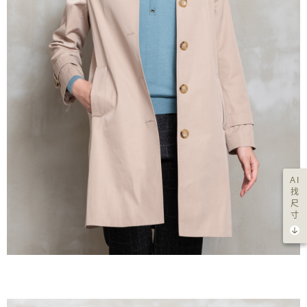
AI
找
尺
寸