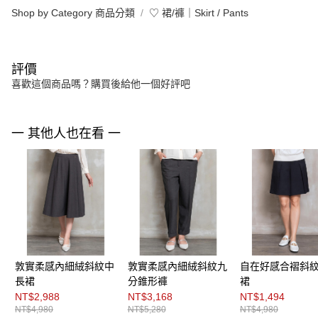
Shop by Category 商品分類
♡ 裙/褲｜Skirt / Pants
評價
喜歡這個商品嗎？購買後給他一個好評吧
一 其他人也在看 一
敦實柔感內細絨斜紋中
敦實柔感內細絨斜紋九
自在好感合褶斜
長裙
分錐形褲
裙
NT$2,988
NT$3,168
NT$1,494
NT$4,980
NT$5,280
NT$4,980