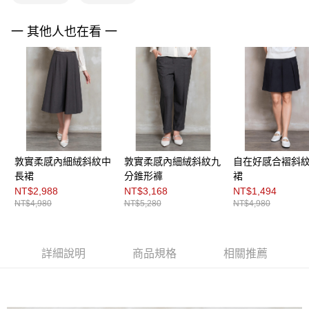
３．未成年的使用者請事先徵得法定代理人或監護人之同意方可使用
「AFTEE先享後付」，若未經同意申辦者引起之損失，本公司不負相關責
任。
一 其他人也在看 一
４．使用「AFTEE先享後付」時，將依據個別帳號之用戶狀況，依本公司即
時審查核予不同之上限額度；若仍有額度不足之情形，本公司將視審查結果
請求用戶進行身份認證。
５．嚴禁一人註冊多個帳號或使用他人資訊註冊。若發現惡意使用之情形，
恩沛科技股份有限公司將有權停止該用戶之使用額度並採取法律行動。
敦實柔感內細絨斜紋中
敦實柔感內細絨斜紋九
自在好感合褶斜
長裙
分錐形褲
裙
NT$2,988
NT$3,168
NT$1,494
NT$4,980
NT$5,280
NT$4,980
詳細說明
商品規格
相關推薦