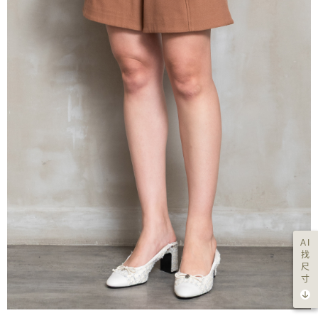
AI
找
尺
寸