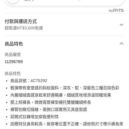
付款與運送方式
超取滿NT$3,600免運
付款方式
商品特色
信用卡一次付款
商品編號
信用卡分期付款
11295789
3 期 0 利率 每期
NT$996
21家銀行
商品特色
合作金庫商業銀行
第一商業銀行
LINE Pay
商品貨號：4C75292
華南商業銀行
彰化商業銀行
輕彈帶有垂墜感的斜紋面料，深灰、駝、深藍色三種百搭色彩
Apple Pay
上海商業儲蓄銀行
台北富邦商業銀行
國泰世華商業銀行
兆豐國際商業銀行
內層細絨面感穿起來舒適親膚，細絨質地增添溫短暖效果
街口支付
臺灣中小企業銀行
台中商業銀行
膝上短褲長，微微寬管褲型襯托雙腿纖細修長
匯豐（台灣）商業銀行
華泰商業銀行
褲管別緻切接線，兩側口袋實用又具造型感
AFTEE先享後付
聯邦商業銀行
遠東國際商業銀行
前開式拉鍊增加穿脫便利性
相關說明
元大商業銀行
永豐商業銀行
【關於「AFTEE先享後付」】
因模特兒身高較高，故穿著位置不正確，請依照尺寸標示褲長來
玉山商業銀行
星展（台灣）商業銀行
ATM付款
AFTEE先享後付是「在收到商品之後才付款」的支付方式。 讓您購物簡單