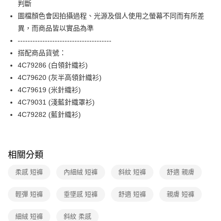
判斷
台新國際商業銀行
中國信託商業銀行
便利好安心！
台灣樂天信用卡公司
圖檔顏色會因拍攝過程、光源及個人使用之螢幕不同而有所差
１．簡單：不需註冊會員、不需綁卡、不需儲值。
運送方式
２．便利：只要手機號碼，簡訊認證，即可結帳。
異，而商品皆以實品為準
３．安心：先確認商品／服務後，再付款。
付款後全家FamilyMart取貨
--------------------------------------
每筆NT$90，滿NT$3,600(含以上)免運費
搭配商品貨號：
【「AFTEE先享後付」結帳流程】
１．於結帳方式選擇「AFTEE先享後付」後，將跳轉至「AFTEE先享後付」
4C79286 (白領針織衫)
付款後7-11取貨
結帳頁面，進行簡訊認證並確認金額後，即可完成結帳。
4C79620 (灰半高領針織衫)
２．訂單成立數日內，您將收到繳費通知簡訊。
每筆NT$90，滿NT$3,600(含以上)免運費
３．收到繳費通知簡訊後14天內，點擊此簡訊中的連結，可透過四大超商／
4C79619 (米針織衫)
ATM／網路銀行／等多元方式進行付款，方視為交易完成。
黑貓宅配
4C79031 (淺藍針織罩衫)
※ 請注意：結帳手續完成當下不需立刻繳費，但若您需要取消訂單，請聯絡
4C79282 (藍針織衫)
每筆NT$90，滿NT$3,600(含以上)免運費
購買商品的店家。未經商家同意取消之訂單仍視為有效，需透過AFTEE先享
後付繳納相關費用。
離島宅配 (蘭嶼恕不配送)
※ 交易是否成功請以「AFTEE先享後付 」之結帳頁面顯示為準，若有關於
是否繳費成功／繳費後需取消欲退款等相關疑問，請聯繫「AFTEE先享後付
每筆NT$200，滿NT$8,000(含以上)免運費
客戶支援中心」
https://netprotections.freshdesk.com/support/home
相關分類
付款後門市自取
【注意事項】
柔感 短褲
內細絨 短褲
斜紋 短褲
舒適 親膚
１．透過由恩沛科技股份有限公司提供之「AFTEE先享後付」服務完成之交
免運費
易，需依本服務之必要範圍內提供個人資料，並將交易相關給付款項請求債
輕彈 短褲
垂墜感 短褲
舒適 短褲
親膚 短褲
權轉讓予恩沛科技股份有限公司。
２．關於個人資料處理事宜，請瀏覽以下網址：
https://aftee.tw/terms/#terms3
細絨 短褲
斜紋 柔感