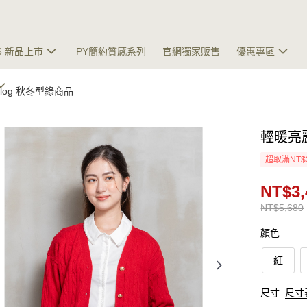
26 新品上市
PY簡約質感系列
官網獨家販售
優惠專區
talog 秋冬型錄商品
輕暖亮
超取滿NT$
NT$3,
NT$5,680
顏色
紅
尺寸
尺寸