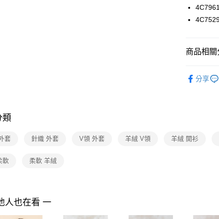
付款後7-1
２．訂單
4C796
３．收到繳
每筆NT$9
／ATM／
4C752
※ 請注意
黑貓宅配
絡購買商品
先享後付
每筆NT$9
商品相關分
※ 交易是
是否繳費成
離島宅配 
2025 AW 
付客戶支
每筆NT$2
分享
商品
【注意事
付款後門
Shop by 
１．透過由
交易，需
免運費
求債權轉
分類
２．關於
https://aft
外套
針織 外套
V領 外套
羊絨 V領
羊絨 開衫
３．未成
「AFTE
任。
柔軟
柔軟 羊絨
４．使用「
即時審查
結果請求
５．嚴禁
他人也在看 一
形，恩沛
動。