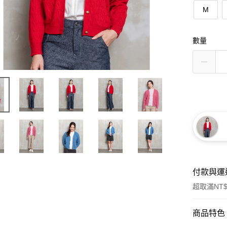
M
數量
付款與運
超取滿NT$
付款方式
商品特色