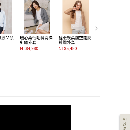
織紋Ｖ領
暖心柔恬毛料開襟
輕暖軟柔鏤空織紋
溫雅輕奢粗織花呢
針織外套
針織外套
針織外套
NT$4,980
NT$5,480
NT$5,480
AI
找
尺