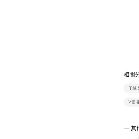
相關
羊絨 
V領 
一 其