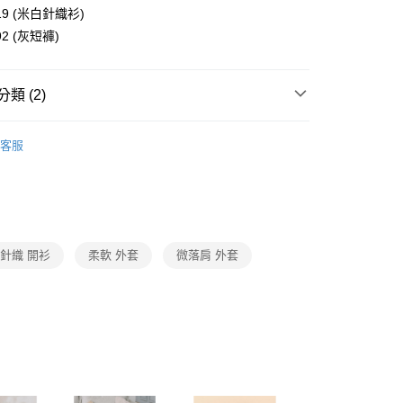
1取貨
成立數日內，您將收到繳費通知簡訊。
19 (米白針織衫)
費通知簡訊後14天內，點擊此簡訊中的連結，可透過四大超商
0，滿NT$3,600(含以上)免運費
網路銀行／等多元方式進行付款，方視為交易完成。
92 (灰短褲)
：結帳手續完成當下不需立刻繳費，但若您需要取消訂單，請聯
的店家。未經商家同意取消之訂單仍視為有效，需透過AFTEE
繳納相關費用。
0，滿NT$3,600(含以上)免運費
類 (2)
否成功請以「AFTEE先享後付 」之結帳頁面顯示為準，若有關於
功／繳費後需取消欲退款等相關疑問，請聯繫「AFTEE先享後
(蘭嶼恕不配送)
Collection｜4C秋冬系列
2025 AW Catalog 秋冬型錄
援中心」
https://netprotections.freshdesk.com/support/home
00，滿NT$8,000(含以上)免運費
客服
項】
市自取
Category 商品分類
♡ 外套｜Jacket / Coat
恩沛科技股份有限公司提供之「AFTEE先享後付」服務完成之
依本服務之必要範圍內提供個人資料，並將交易相關給付款項請
讓予恩沛科技股份有限公司。
個人資料處理事宜，請瀏覽以下網址：
ee.tw/terms/#terms3
針織 開衫
柔軟 外套
微落肩 外套
年的使用者請事先徵得法定代理人或監護人之同意方可使用
E先享後付」，若未經同意申辦者引起之損失，本公司不負相關責
AFTEE先享後付」時，將依據個別帳號之用戶狀況，依本公司
核予不同之上限額度；若仍有額度不足之情形，本公司將視審查
用戶進行身份認證。
一人註冊多個帳號或使用他人資訊註冊。若發現惡意使用之情
科技股份有限公司將有權停止該用戶之使用額度並採取法律行