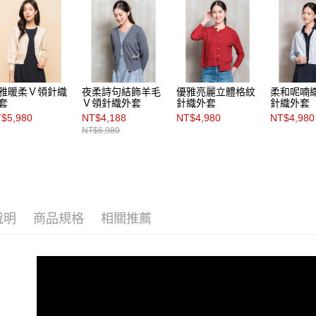
雅暖柔Ｖ領針織
夜柔詩句結飾羊毛
優雅亮麗立體格紋
柔和呢喃
套
Ｖ領針織外套
針織外套
針織外套
$5,980
NT$4,188
NT$4,980
NT$4,980
NT$6,980
說明
商品規格
相關推薦