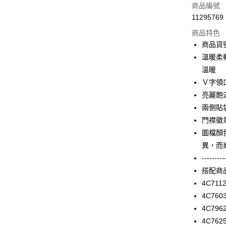
信用卡一
商品編號
11295769
信用卡分
商品特色
3 期 
商品貨號
合作金
溫暖柔
LINE Pay
華南商
溫暖
Apple Pay
上海商
Ｖ字領
國泰世
亮麗飽
街口支付
臺灣中
兩側貼
匯豐（
AFTEE先
聯邦商
門襟徽
相關說明
元大商
圖檔顏
【關於「A
玉山商
ATM付款
AFTEE
異，而
台新國
便利好安
---------
台灣樂
１．簡單
搭配商
２．便利
運送方式
３．安心
4C711
付款後全家F
4C760
【「AFT
每筆NT$9
4C796
１．於結帳
付」結帳
4C762