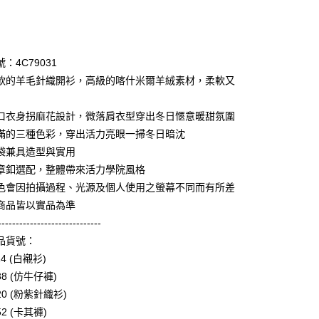
次付款
期付款
0 利率 每期
NT$1,136
21家銀行
：4C79031
庫商業銀行
第一商業銀行
軟的羊毛針織開衫，高級的喀什米爾羊絨素材，柔軟又
業銀行
彰化商業銀行
業儲蓄銀行
台北富邦商業銀行
口衣身拐麻花設計，微落肩衣型穿出冬日愜意暖甜氛圍
華商業銀行
兆豐國際商業銀行
滿的三種色彩，穿出活力亮眼一掃冬日暗沈
小企業銀行
台中商業銀行
袋兼具造型與實用
台灣）商業銀行
華泰商業銀行
享後付
業銀行
遠東國際商業銀行
章釦選配，整體帶來活力學院風格
業銀行
永豐商業銀行
色會因拍攝過程、光源及個人使用之螢幕不同而有所差
FTEE先享後付」】
業銀行
星展（台灣）商業銀行
先享後付是「在收到商品之後才付款」的支付方式。 讓您購物簡單
商品皆以實品為準
際商業銀行
中國信託商業銀行
心！
-----------------------------
天信用卡公司
：不需註冊會員、不需綁卡、不需儲值。
品貨號：
：只要手機號碼，簡訊認證，即可結帳。
：先確認商品／服務後，再付款。
24 (白襯衫)
amilyMart取貨
38 (仿牛仔褲)
EE先享後付」結帳流程】
0，滿NT$3,600(含以上)免運費
20 (粉紫針織衫)
方式選擇「AFTEE先享後付」後，將跳轉至「AFTEE先享後
頁面，進行簡訊認證並確認金額後，即可完成結帳。
52 (卡其褲)