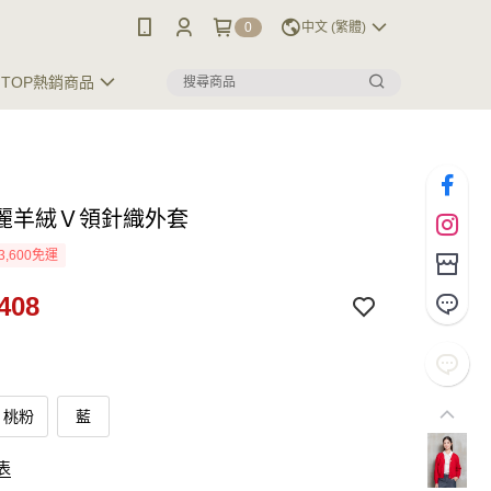
0
中文 (繁體)
TOP熱銷商品
麗羊絨Ｖ領針織外套
3,600免運
408
桃粉
藍
表