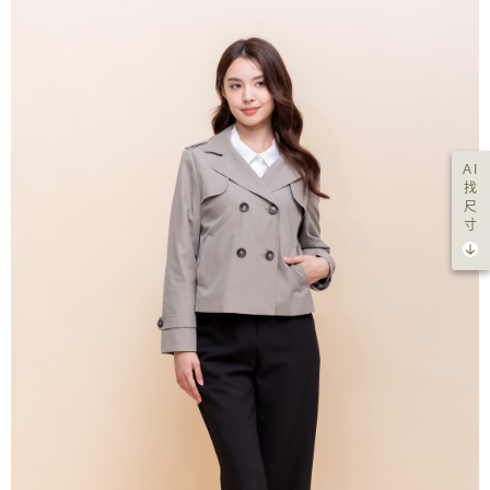
AI
找
尺
寸