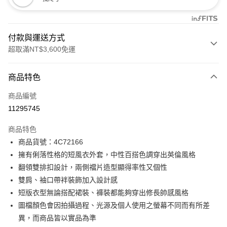
付款與運送方式
超取滿NT$3,600免運
付款方式
商品特色
信用卡一次付款
商品編號
信用卡分期付款
11295745
3 期 0 利率 每期
NT$1,596
21家銀行
商品特色
合作金庫商業銀行
第一商業銀行
LINE Pay
商品貨號：4C72166
華南商業銀行
彰化商業銀行
擁有俐落性格的短風衣外套，中性百搭色調穿出英倫風格
Apple Pay
上海商業儲蓄銀行
台北富邦商業銀行
國泰世華商業銀行
兆豐國際商業銀行
翻領雙排扣設計，兩側襠片造型顯得率性又個性
街口支付
臺灣中小企業銀行
台中商業銀行
雙肩、袖口帶袢裝飾加入設計感
匯豐（台灣）商業銀行
華泰商業銀行
短版衣型無論搭配裙裝、褲裝都能夠穿出修長帥感風格
AFTEE先享後付
聯邦商業銀行
遠東國際商業銀行
圖檔顏色會因拍攝過程、光源及個人使用之螢幕不同而有所差
相關說明
元大商業銀行
永豐商業銀行
【關於「AFTEE先享後付」】
異，而商品皆以實品為準
玉山商業銀行
星展（台灣）商業銀行
ATM付款
AFTEE先享後付是「在收到商品之後才付款」的支付方式。 讓您購物簡單