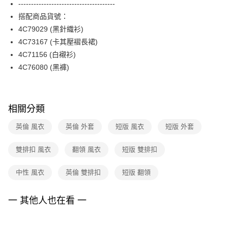
--------------------------------------
台新國際商業銀行
中國信託商業銀行
便利好安心！
台灣樂天信用卡公司
搭配商品貨號：
１．簡單：不需註冊會員、不需綁卡、不需儲值。
運送方式
２．便利：只要手機號碼，簡訊認證，即可結帳。
4C79029 (黑針織衫)
３．安心：先確認商品／服務後，再付款。
付款後全家FamilyMart取貨
4C73167 (卡其壓褶長裙)
每筆NT$90，滿NT$3,600(含以上)免運費
4C71156 (白襯衫)
【「AFTEE先享後付」結帳流程】
１．於結帳方式選擇「AFTEE先享後付」後，將跳轉至「AFTEE先享後付」
4C76080 (黑褲)
付款後7-11取貨
結帳頁面，進行簡訊認證並確認金額後，即可完成結帳。
２．訂單成立數日內，您將收到繳費通知簡訊。
每筆NT$90，滿NT$3,600(含以上)免運費
３．收到繳費通知簡訊後14天內，點擊此簡訊中的連結，可透過四大超商／
ATM／網路銀行／等多元方式進行付款，方視為交易完成。
黑貓宅配
相關分類
※ 請注意：結帳手續完成當下不需立刻繳費，但若您需要取消訂單，請聯絡
每筆NT$90，滿NT$3,600(含以上)免運費
購買商品的店家。未經商家同意取消之訂單仍視為有效，需透過AFTEE先享
英倫 風衣
英倫 外套
短版 風衣
短版 外套
後付繳納相關費用。
離島宅配 (蘭嶼恕不配送)
※ 交易是否成功請以「AFTEE先享後付 」之結帳頁面顯示為準，若有關於
是否繳費成功／繳費後需取消欲退款等相關疑問，請聯繫「AFTEE先享後付
雙排扣 風衣
翻領 風衣
短版 雙排扣
每筆NT$200，滿NT$8,000(含以上)免運費
客戶支援中心」
https://netprotections.freshdesk.com/support/home
付款後門市自取
中性 風衣
英倫 雙排扣
短版 翻領
【注意事項】
１．透過由恩沛科技股份有限公司提供之「AFTEE先享後付」服務完成之交
免運費
易，需依本服務之必要範圍內提供個人資料，並將交易相關給付款項請求債
一 其他人也在看 一
權轉讓予恩沛科技股份有限公司。
２．關於個人資料處理事宜，請瀏覽以下網址：
https://aftee.tw/terms/#terms3