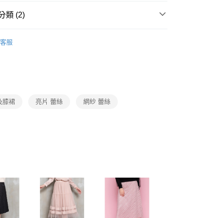
1取貨
成立數日內，您將收到繳費通知簡訊。
費通知簡訊後14天內，點擊此簡訊中的連結，可透過四大超商
0，滿NT$3,600(含以上)免運費
類 (2)
網路銀行／等多元方式進行付款，方視為交易完成。
：結帳手續完成當下不需立刻繳費，但若您需要取消訂單，請聯
Collection｜4C秋冬系列
2025 AW Catalog 秋冬型錄
的店家。未經商家同意取消之訂單仍視為有效，需透過AFTEE
客服
繳納相關費用。
0，滿NT$3,600(含以上)免運費
否成功請以「AFTEE先享後付 」之結帳頁面顯示為準，若有關於
Category 商品分類
♡ 裙/褲｜Skirt / Pants
功／繳費後需取消欲退款等相關疑問，請聯繫「AFTEE先享後
(蘭嶼恕不配送)
援中心」
https://netprotections.freshdesk.com/support/home
00，滿NT$8,000(含以上)免運費
項】
市自取
恩沛科技股份有限公司提供之「AFTEE先享後付」服務完成之
及膝裙
亮片 蕾絲
網紗 蕾絲
依本服務之必要範圍內提供個人資料，並將交易相關給付款項請
讓予恩沛科技股份有限公司。
個人資料處理事宜，請瀏覽以下網址：
ee.tw/terms/#terms3
年的使用者請事先徵得法定代理人或監護人之同意方可使用
E先享後付」，若未經同意申辦者引起之損失，本公司不負相關責
AFTEE先享後付」時，將依據個別帳號之用戶狀況，依本公司
核予不同之上限額度；若仍有額度不足之情形，本公司將視審查
用戶進行身份認證。
一人註冊多個帳號或使用他人資訊註冊。若發現惡意使用之情
科技股份有限公司將有權停止該用戶之使用額度並採取法律行