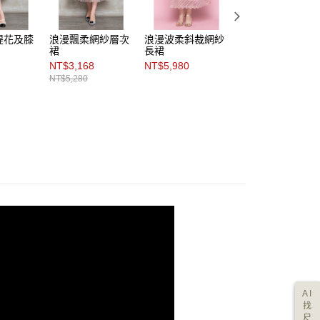
緹花及膝
浪漫飄柔網紗層次
浪漫波柔斜裁網紗
浪漫初影鏤空蕾絲
裙
長裙
罩衫
NT$3,168
NT$5,980
NT$1,495
NT$5,280
NT$5,980
AI
找
尺