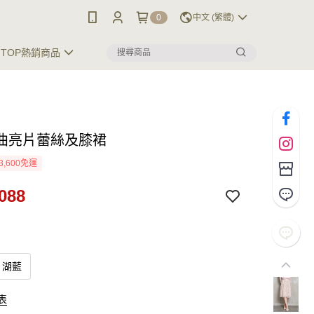
0
中文 (繁體)
TOP熱銷商品
曲亮片蕾絲及膝裙
3,600免運
088
湖藍
表