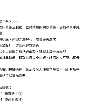
次付款
期付款
0 利率 每期
NT$1,696
21家銀行
：4C73065
庫商業銀行
第一商業銀行
柔的蕾絲及膝裙，立體精緻的網紗蕾絲，嵌織亮片手感
業銀行
彰化商業銀行
爍
業儲蓄銀行
台北富邦商業銀行
網紗底，內襯光澤裡布，展現優美層次
華商業銀行
兆豐國際商業銀行
緊帶設計，穿起來輕鬆舒適
小企業銀行
台中商業銀行
以手工細細剪取花邊車製，精緻工藝不言而喻
台灣）商業銀行
華泰商業銀行
享後付
業銀行
遠東國際商業銀行
兒身高較高，故穿著位置不正確，請依照尺寸標示裙長
業銀行
永豐商業銀行
FTEE先享後付」】
業銀行
星展（台灣）商業銀行
先享後付是「在收到商品之後才付款」的支付方式。 讓您購物簡單
色會因拍攝過程、光源及個人使用之螢幕不同而有所差
際商業銀行
中國信託商業銀行
心！
商品皆以實品為準
天信用卡公司
：不需註冊會員、不需綁卡、不需儲值。
-----------------------------
：只要手機號碼，簡訊認證，即可結帳。
：先確認商品／服務後，再付款。
品貨號：
amilyMart取貨
64 (粉雪紡上衣)
EE先享後付」結帳流程】
0，滿NT$3,600(含以上)免運費
05 (淺藍針織衫)
方式選擇「AFTEE先享後付」後，將跳轉至「AFTEE先享後
頁面，進行簡訊認證並確認金額後，即可完成結帳。