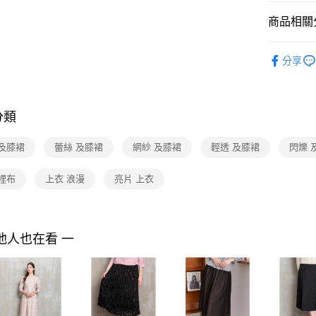
付款後7-1
２．訂單
３．收到繳
每筆NT$9
商品相關分
／ATM／
※ 請注意
黑貓宅配
2025 AW 
絡購買商品
分享
商品
先享後付
每筆NT$9
※ 交易是
Shop by 
是否繳費成
離島宅配 
付客戶支
每筆NT$2
分類
【注意事
付款後門
１．透過由
 及膝裙
蕾絲 及膝裙
網紗 及膝裙
輕透 及膝裙
閃爍 
交易，需
免運費
求債權轉
裡布
上衣 浪漫
亮片 上衣
２．關於
https://aft
３．未成
「AFTE
任。
他人也在看 一
４．使用「
即時審查
結果請求
５．嚴禁
形，恩沛
動。