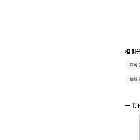
相關
亮片
蕾絲 
一 其