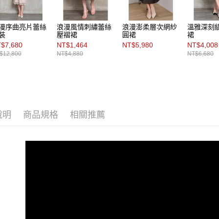
漫序曲亮片蕾絲
浪漫風情刺繡蕾絲
浪漫澎柔層次網紗
溫雅深刻
裝
壓褶裙
圓裙
裙
$7,680
NT$1,464
NT$5,980
NT$4,008
$12,800
NT$4,880
NT$6,680
說明
商品規格
相關推薦