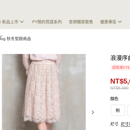
26 新品上市
PY簡約質感系列
官網獨家販售
優惠專區
talog 秋冬型錄商品
浪漫序
超取滿NT$
NT$5,
NT$8,480
顏色
粉
尺寸
尺寸