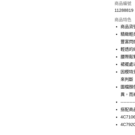
信用卡一
商品編號
11288819
信用卡分
商品特色
3 期 
商品貨號
合作金
精緻輕
LINE Pay
華南商
豐富閃
Apple Pay
上海商
輕透的
國泰世
腰際鬆
街口支付
臺灣中
裙襬處
匯豐（
AFTEE先
聯邦商
因模特
相關說明
元大商
來判斷
【關於「A
玉山商
ATM付款
AFTEE
圖檔顏
台新國
便利好安
異，而
台灣樂
１．簡單
---------
２．便利
運送方式
３．安心
搭配商
付款後全家F
4C710
【「AFT
每筆NT$9
4C792
１．於結帳
付」結帳