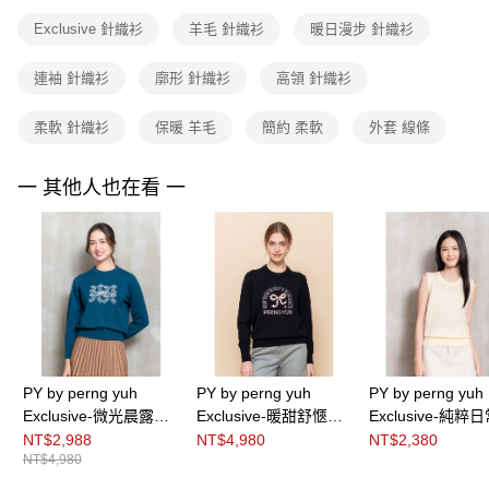
https://aftee.tw/terms/#terms3
Exclusive 針織衫
羊毛 針織衫
暖日漫步 針織衫
３．未成年的使用者請事先徵得法定代理人或監護人之同意方可使用
「AFTEE先享後付」，若未經同意申辦者引起之損失，本公司不負相關責
任。
連袖 針織衫
廓形 針織衫
高領 針織衫
４．使用「AFTEE先享後付」時，將依據個別帳號之用戶狀況，依本公司即
時審查核予不同之上限額度；若仍有額度不足之情形，本公司將視審查結果
柔軟 針織衫
保暖 羊毛
簡約 柔軟
外套 線條
請求用戶進行身份認證。
５．嚴禁一人註冊多個帳號或使用他人資訊註冊。若發現惡意使用之情形，
恩沛科技股份有限公司將有權停止該用戶之使用額度並採取法律行動。
一 其他人也在看 一
PY by perng yuh
PY by perng yuh
PY by perng yuh
Exclusive-微光晨露結
Exclusive-暖甜舒愜緹
Exclusive-純粹
刺繡引塔夏針織衫
花珠飾針織衫
色圓領無袖針織
NT$2,988
NT$4,980
NT$2,380
NT$4,980