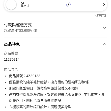
AI
找尺寸
付款與運送方式
超取滿NT$3,600免運
付款方式
商品特色
信用卡一次付款
商品編號
信用卡分期付款
11270514
3 期 0 利率 每期
NT$976
21家銀行
商品特色
合作金庫商業銀行
第一商業銀行
LINE Pay
商品貨號：4Z89138
華南商業銀行
彰化商業銀行
優雅柔軟的純羊毛針織衫，擁有簡約的連袖廓形線條
Apple Pay
上海商業儲蓄銀行
台北富邦商業銀行
國泰世華商業銀行
兆豐國際商業銀行
別緻的瓶型領口，微微高領設計保暖又不悶熱
街口支付
臺灣中小企業銀行
台中商業銀行
連袖衣型線條乾淨約簡，穿起來顯得溫柔又俐落 羊毛素材，具
匯豐（台灣）商業銀行
華泰商業銀行
保暖作用，四種色彩自由選擇搭配
AFTEE先享後付
聯邦商業銀行
遠東國際商業銀行
衣襬較高的羅紋縮口設計，展現優美身型
相關說明
元大商業銀行
永豐商業銀行