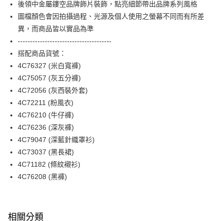
【關於「AFTEE先享後付」】
後領中金屬鏤空品牌飾片裝飾，點亮細節帶出品牌系列風格
玉山商業銀行
星展（台灣）商業銀行
ATM付款
AFTEE先享後付是「在收到商品之後才付款」的支付方式。 讓您購物簡單
圖檔顏色會因拍攝過程、光源及個人使用之螢幕不同而有所差
台新國際商業銀行
中國信託商業銀行
便利好安心！
台灣樂天信用卡公司
異，而商品皆以實品為準
１．簡單：不需註冊會員、不需綁卡、不需儲值。
運送方式
２．便利：只要手機號碼，簡訊認證，即可結帳。
--------------------------------------
３．安心：先確認商品／服務後，再付款。
付款後全家FamilyMart取貨
搭配商品貨號：
每筆NT$90，滿NT$3,600(含以上)免運費
4C76327 (米白寬褲)
【「AFTEE先享後付」結帳流程】
１．於結帳方式選擇「AFTEE先享後付」後，將跳轉至「AFTEE先享後付」
4C75057 (灰五分褲)
付款後7-11取貨
結帳頁面，進行簡訊認證並確認金額後，即可完成結帳。
4C72056 (灰西裝外套)
２．訂單成立數日內，您將收到繳費通知簡訊。
每筆NT$90，滿NT$3,600(含以上)免運費
３．收到繳費通知簡訊後14天內，點擊此簡訊中的連結，可透過四大超商／
4C72211 (粉風衣)
ATM／網路銀行／等多元方式進行付款，方視為交易完成。
黑貓宅配
4C76210 (牛仔褲)
※ 請注意：結帳手續完成當下不需立刻繳費，但若您需要取消訂單，請聯絡
4C76236 (深灰褲)
每筆NT$90，滿NT$3,600(含以上)免運費
購買商品的店家。未經商家同意取消之訂單仍視為有效，需透過AFTEE先享
後付繳納相關費用。
4C79047 (深藍針織罩衫)
離島宅配 (蘭嶼恕不配送)
※ 交易是否成功請以「AFTEE先享後付 」之結帳頁面顯示為準，若有關於
4C73037 (黑長裙)
是否繳費成功／繳費後需取消欲退款等相關疑問，請聯繫「AFTEE先享後付
每筆NT$200，滿NT$8,000(含以上)免運費
客戶支援中心」
https://netprotections.freshdesk.com/support/home
4C71182 (條紋襯衫)
4C76208 (黑褲)
付款後門市自取
【注意事項】
１．透過由恩沛科技股份有限公司提供之「AFTEE先享後付」服務完成之交
免運費
易，需依本服務之必要範圍內提供個人資料，並將交易相關給付款項請求債
權轉讓予恩沛科技股份有限公司。
相關分類
２．關於個人資料處理事宜，請瀏覽以下網址：