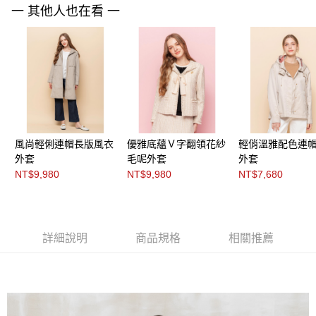
３．未成年的使用者請事先徵得法定代理人或監護人之同意方可使用
一 其他人也在看 一
「AFTEE先享後付」，若未經同意申辦者引起之損失，本公司不負相關責
任。
４．使用「AFTEE先享後付」時，將依據個別帳號之用戶狀況，依本公司即
時審查核予不同之上限額度；若仍有額度不足之情形，本公司將視審查結果
請求用戶進行身份認證。
５．嚴禁一人註冊多個帳號或使用他人資訊註冊。若發現惡意使用之情形，
恩沛科技股份有限公司將有權停止該用戶之使用額度並採取法律行動。
風尚輕俐連帽長版風衣
優雅底蘊Ｖ字翻領花紗
輕俏溫雅配色連
外套
毛呢外套
外套
NT$9,980
NT$9,980
NT$7,680
詳細說明
商品規格
相關推薦