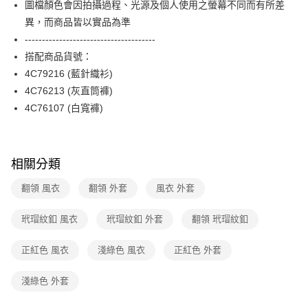
圖檔顏色會因拍攝過程、光源及個人使用之螢幕不同而有所差
台新國際商業銀行
中國信託商業銀行
便利好安心！
台灣樂天信用卡公司
異，而商品皆以實品為準
１．簡單：不需註冊會員、不需綁卡、不需儲值。
運送方式
２．便利：只要手機號碼，簡訊認證，即可結帳。
--------------------------------------
３．安心：先確認商品／服務後，再付款。
付款後全家FamilyMart取貨
搭配商品貨號：
每筆NT$90，滿NT$3,600(含以上)免運費
4C79216 (藍針織衫)
【「AFTEE先享後付」結帳流程】
１．於結帳方式選擇「AFTEE先享後付」後，將跳轉至「AFTEE先享後付」
4C76213 (灰直筒褲)
付款後7-11取貨
結帳頁面，進行簡訊認證並確認金額後，即可完成結帳。
4C76107 (白寬褲)
２．訂單成立數日內，您將收到繳費通知簡訊。
每筆NT$90，滿NT$3,600(含以上)免運費
３．收到繳費通知簡訊後14天內，點擊此簡訊中的連結，可透過四大超商／
ATM／網路銀行／等多元方式進行付款，方視為交易完成。
黑貓宅配
※ 請注意：結帳手續完成當下不需立刻繳費，但若您需要取消訂單，請聯絡
每筆NT$90，滿NT$3,600(含以上)免運費
購買商品的店家。未經商家同意取消之訂單仍視為有效，需透過AFTEE先享
相關分類
後付繳納相關費用。
離島宅配 (蘭嶼恕不配送)
※ 交易是否成功請以「AFTEE先享後付 」之結帳頁面顯示為準，若有關於
翻領 風衣
翻領 外套
風衣 外套
是否繳費成功／繳費後需取消欲退款等相關疑問，請聯繫「AFTEE先享後付
每筆NT$200，滿NT$8,000(含以上)免運費
客戶支援中心」
https://netprotections.freshdesk.com/support/home
玳瑁紋釦 風衣
玳瑁紋釦 外套
翻領 玳瑁紋釦
付款後門市自取
【注意事項】
１．透過由恩沛科技股份有限公司提供之「AFTEE先享後付」服務完成之交
免運費
正紅色 風衣
淺綠色 風衣
正紅色 外套
易，需依本服務之必要範圍內提供個人資料，並將交易相關給付款項請求債
權轉讓予恩沛科技股份有限公司。
淺綠色 外套
２．關於個人資料處理事宜，請瀏覽以下網址：
https://aftee.tw/terms/#terms3