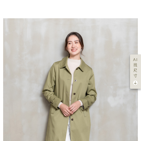
AI
找
尺
寸