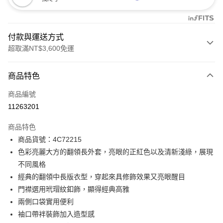
付款與運送方式
超取滿NT$3,600免運
付款方式
商品特色
信用卡一次付款
商品編號
信用卡分期付款
11263201
3 期 0 利率 每期
NT$1,796
21家銀行
商品特色
合作金庫商業銀行
第一商業銀行
LINE Pay
商品貨號：4C72215
華南商業銀行
彰化商業銀行
色彩亮麗大方的翻領長外套，亮眼的正紅色以及清新淺綠，展現
Apple Pay
上海商業儲蓄銀行
台北富邦商業銀行
國泰世華商業銀行
兆豐國際商業銀行
不同風格
街口支付
臺灣中小企業銀行
台中商業銀行
經典的翻領中長版衣型，穿起來具修飾效果又亮眼醒目
匯豐（台灣）商業銀行
華泰商業銀行
門襟選用玳瑁紋釦飾，顯得經典高雅
AFTEE先享後付
聯邦商業銀行
遠東國際商業銀行
兩側口袋實用便利
相關說明
元大商業銀行
永豐商業銀行
【關於「AFTEE先享後付」】
袖口帶袢裝飾加入造型感
玉山商業銀行
星展（台灣）商業銀行
ATM付款
AFTEE先享後付是「在收到商品之後才付款」的支付方式。 讓您購物簡單