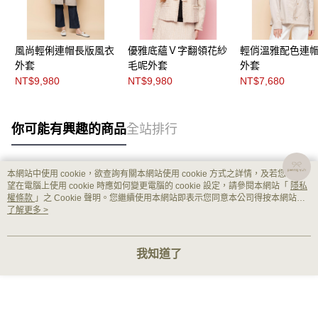
風尚輕俐連帽長版風衣
優雅底蘊Ｖ字翻領花紗
輕俏溫雅配色連
外套
毛呢外套
外套
NT$9,980
NT$9,980
NT$7,680
你可能有興趣的商品
全站排行
本網站中使用 cookie，欲查詢有關本網站使用 cookie 方式之詳情，及若您不希
熱門標籤
望在電腦上使用 cookie 時應如何變更電腦的 cookie 設定，請參閱本網站「
隱私
權條款
」之 Cookie 聲明。您繼續使用本網站即表示您同意本公司得按本網站使
用條款之 Cookie 聲明使用 cookie。
了解更多 >
我知道了