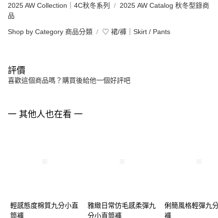
2025 AW Collection｜4C秋冬系列
2025 AW Catalog 秋冬型錄商
品
Shop by Category 商品分類
♡ 裙/褲｜Skirt / Pants
評價
喜歡這個商品嗎？購買後給他一個好評吧
一 其他人也在看 一
輕感態度棉質九分小直
雅緻日常仿毛感柔彈九
俐簡風格輕彈九
筒褲
分小直筒褲
褲