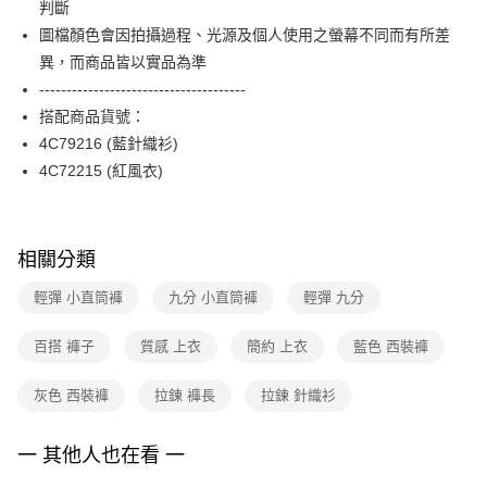
判斷
台新國際商業銀行
中國信託商業銀行
便利好安心！
台灣樂天信用卡公司
圖檔顏色會因拍攝過程、光源及個人使用之螢幕不同而有所差
１．簡單：不需註冊會員、不需綁卡、不需儲值。
運送方式
２．便利：只要手機號碼，簡訊認證，即可結帳。
異，而商品皆以實品為準
３．安心：先確認商品／服務後，再付款。
付款後全家FamilyMart取貨
--------------------------------------
每筆NT$90，滿NT$3,600(含以上)免運費
搭配商品貨號：
【「AFTEE先享後付」結帳流程】
１．於結帳方式選擇「AFTEE先享後付」後，將跳轉至「AFTEE先享後付」
4C79216 (藍針織衫)
付款後7-11取貨
結帳頁面，進行簡訊認證並確認金額後，即可完成結帳。
4C72215 (紅風衣)
２．訂單成立數日內，您將收到繳費通知簡訊。
每筆NT$90，滿NT$3,600(含以上)免運費
３．收到繳費通知簡訊後14天內，點擊此簡訊中的連結，可透過四大超商／
ATM／網路銀行／等多元方式進行付款，方視為交易完成。
黑貓宅配
※ 請注意：結帳手續完成當下不需立刻繳費，但若您需要取消訂單，請聯絡
每筆NT$90，滿NT$3,600(含以上)免運費
購買商品的店家。未經商家同意取消之訂單仍視為有效，需透過AFTEE先享
相關分類
後付繳納相關費用。
離島宅配 (蘭嶼恕不配送)
※ 交易是否成功請以「AFTEE先享後付 」之結帳頁面顯示為準，若有關於
輕彈 小直筒褲
九分 小直筒褲
輕彈 九分
是否繳費成功／繳費後需取消欲退款等相關疑問，請聯繫「AFTEE先享後付
每筆NT$200，滿NT$8,000(含以上)免運費
客戶支援中心」
https://netprotections.freshdesk.com/support/home
百搭 褲子
質感 上衣
簡約 上衣
藍色 西裝褲
付款後門市自取
【注意事項】
１．透過由恩沛科技股份有限公司提供之「AFTEE先享後付」服務完成之交
免運費
灰色 西裝褲
拉鍊 褲長
拉鍊 針織衫
易，需依本服務之必要範圍內提供個人資料，並將交易相關給付款項請求債
權轉讓予恩沛科技股份有限公司。
２．關於個人資料處理事宜，請瀏覽以下網址：
一 其他人也在看 一
https://aftee.tw/terms/#terms3