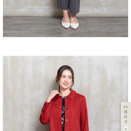
AI
找
尺
寸