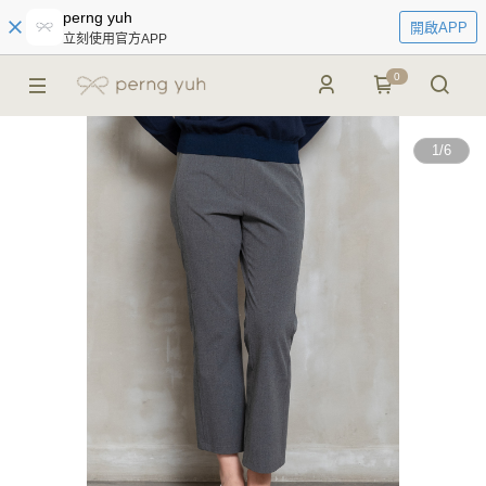
perng yuh
開啟APP
立刻使用官方APP
0
1
/
6