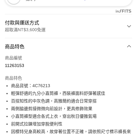
付款與運送方式
超取滿NT$3,600免運
付款方式
商品特色
信用卡一次付款
商品編號
信用卡分期付款
11263153
3 期 0 利率 每期
NT$1,036
21家銀行
商品特色
合作金庫商業銀行
第一商業銀行
LINE Pay
商品貨號：4C76213
華南商業銀行
彰化商業銀行
輕彈舒適的九分小直筒褲，西裝褲面料舒彈著感佳
Apple Pay
上海商業儲蓄銀行
台北富邦商業銀行
國泰世華商業銀行
兆豐國際商業銀行
百搭知性的中灰色調，高雅簡約適合日常穿搭
街口支付
臺灣中小企業銀行
台中商業銀行
兩側脇邊剪接微微向前設計，更具修飾效果
匯豐（台灣）商業銀行
華泰商業銀行
小直筒褲型適合各式上衣，穿出秋日優雅氣場
AFTEE先享後付
聯邦商業銀行
遠東國際商業銀行
前開式拉鍊增加穿脫便利性
相關說明
元大商業銀行
永豐商業銀行
【關於「AFTEE先享後付」】
因模特兒身高較高，故穿著位置不正確，請依照尺寸標示褲長來
玉山商業銀行
星展（台灣）商業銀行
ATM付款
AFTEE先享後付是「在收到商品之後才付款」的支付方式。 讓您購物簡單