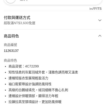
付款與運送方式
超取滿NT$3,600免運
付款方式
商品特色
信用卡一次付款
商品編號
信用卡分期付款
11263137
3 期 0 利率 每期
NT$3,160
21家銀行
商品特色
合作金庫商業銀行
第一商業銀行
LINE Pay
商品貨號：4C72299
華南商業銀行
彰化商業銀行
知性恬柔的灰藍羽絨外套，淺雅色調亮眼又溫柔
Apple Pay
上海商業儲蓄銀行
台北富邦商業銀行
國泰世華商業銀行
兆豐國際商業銀行
連帽短版衣型展現輕盈活力
街口支付
臺灣中小企業銀行
台中商業銀行
袖口鬆緊帶設計強調防風特性
匯豐（台灣）商業銀行
華泰商業銀行
高級的白鵝絨填充，絨羽細緻不擔心扎刺
AFTEE先享後付
聯邦商業銀行
遠東國際商業銀行
連帽設計保暖頭部，顯得活力年輕
相關說明
元大商業銀行
永豐商業銀行
【關於「AFTEE先享後付」】
拉鍊拉高至頸項設計，更加防風保暖
玉山商業銀行
星展（台灣）商業銀行
ATM付款
AFTEE先享後付是「在收到商品之後才付款」的支付方式。 讓您購物簡單