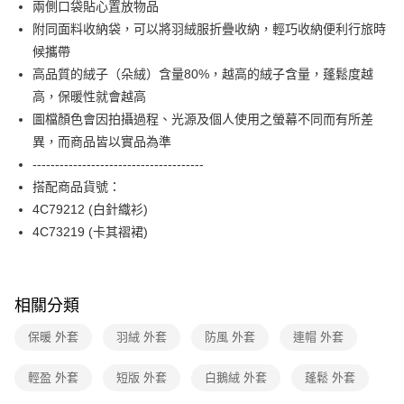
兩側口袋貼心置放物品
台新國際商業銀行
中國信託商業銀行
便利好安心！
台灣樂天信用卡公司
附同面料收納袋，可以將羽絨服折疊收納，輕巧收納便利行旅時
１．簡單：不需註冊會員、不需綁卡、不需儲值。
運送方式
２．便利：只要手機號碼，簡訊認證，即可結帳。
候攜帶
３．安心：先確認商品／服務後，再付款。
付款後全家FamilyMart取貨
高品質的絨子（朵絨）含量80%，越高的絨子含量，蓬鬆度越
每筆NT$90，滿NT$3,600(含以上)免運費
高，保暖性就會越高
【「AFTEE先享後付」結帳流程】
１．於結帳方式選擇「AFTEE先享後付」後，將跳轉至「AFTEE先享後付」
圖檔顏色會因拍攝過程、光源及個人使用之螢幕不同而有所差
付款後7-11取貨
結帳頁面，進行簡訊認證並確認金額後，即可完成結帳。
異，而商品皆以實品為準
２．訂單成立數日內，您將收到繳費通知簡訊。
每筆NT$90，滿NT$3,600(含以上)免運費
３．收到繳費通知簡訊後14天內，點擊此簡訊中的連結，可透過四大超商／
--------------------------------------
ATM／網路銀行／等多元方式進行付款，方視為交易完成。
黑貓宅配
搭配商品貨號：
※ 請注意：結帳手續完成當下不需立刻繳費，但若您需要取消訂單，請聯絡
4C79212 (白針織衫)
每筆NT$90，滿NT$3,600(含以上)免運費
購買商品的店家。未經商家同意取消之訂單仍視為有效，需透過AFTEE先享
後付繳納相關費用。
4C73219 (卡其褶裙)
離島宅配 (蘭嶼恕不配送)
※ 交易是否成功請以「AFTEE先享後付 」之結帳頁面顯示為準，若有關於
是否繳費成功／繳費後需取消欲退款等相關疑問，請聯繫「AFTEE先享後付
每筆NT$200，滿NT$8,000(含以上)免運費
客戶支援中心」
https://netprotections.freshdesk.com/support/home
付款後門市自取
相關分類
【注意事項】
１．透過由恩沛科技股份有限公司提供之「AFTEE先享後付」服務完成之交
免運費
保暖 外套
羽絨 外套
防風 外套
連帽 外套
易，需依本服務之必要範圍內提供個人資料，並將交易相關給付款項請求債
權轉讓予恩沛科技股份有限公司。
２．關於個人資料處理事宜，請瀏覽以下網址：
輕盈 外套
短版 外套
白鵝絨 外套
蓬鬆 外套
https://aftee.tw/terms/#terms3