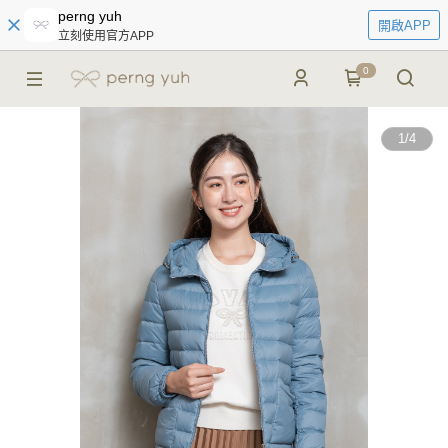
perng yuh
開啟APP
立刻使用官方APP
0
1
/
4