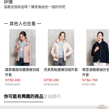
評價
喜歡這個商品嗎？購買後給他一個好評吧
一 其他人也在看 一
霧柔暖甜收腰連帽羽絨
亮柔焦點連帽羽絨外套
愜意濾鏡連袖仿
外套
外套
NT$9,480
NT$9,480
NT$4,788
NT$15,800
NT$15,800
NT$7,980
你可能有興趣的商品
全站排行