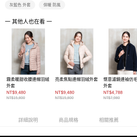
３．未成年的使用者請事先徵得法定代理人或監護人之同意方可使用
灰藍色 外套
保暖 防風
「AFTEE先享後付」，若未經同意申辦者引起之損失，本公司不負相關責
任。
４．使用「AFTEE先享後付」時，將依據個別帳號之用戶狀況，依本公司即
一 其他人也在看 一
時審查核予不同之上限額度；若仍有額度不足之情形，本公司將視審查結果
請求用戶進行身份認證。
５．嚴禁一人註冊多個帳號或使用他人資訊註冊。若發現惡意使用之情形，
恩沛科技股份有限公司將有權停止該用戶之使用額度並採取法律行動。
霧柔暖甜收腰連帽羽絨
亮柔焦點連帽羽絨外套
愜意濾鏡連袖仿
外套
外套
NT$9,480
NT$9,480
NT$4,788
NT$15,800
NT$15,800
NT$7,980
詳細說明
商品規格
相關推薦