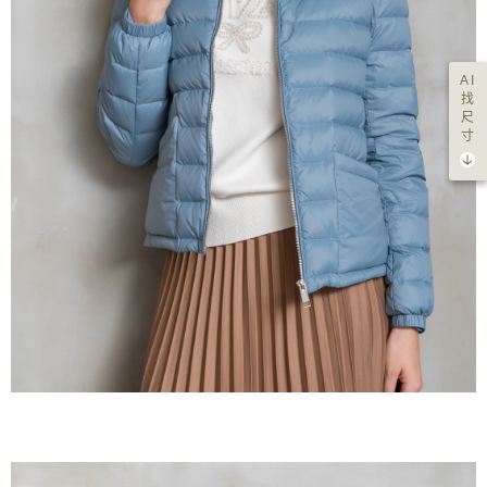
AI
找
尺
寸