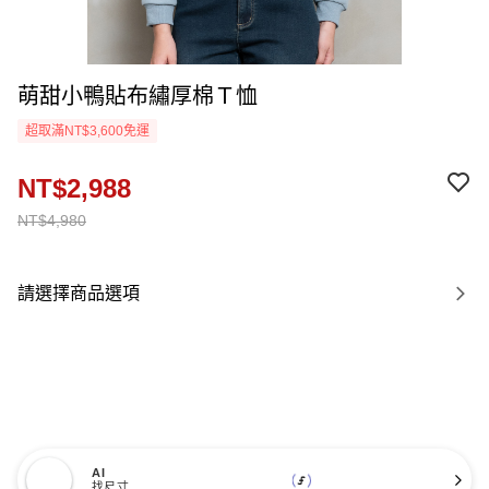
萌甜小鴨貼布繡厚棉Ｔ恤
超取滿NT$3,600免運
NT$2,988
NT$4,980
請選擇商品選項
AI
找尺寸