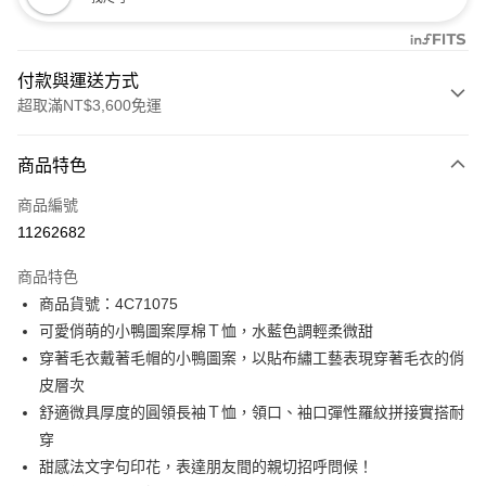
付款與運送方式
超取滿NT$3,600免運
付款方式
商品特色
信用卡一次付款
商品編號
信用卡分期付款
11262682
3 期 0 利率 每期
NT$996
21家銀行
商品特色
合作金庫商業銀行
第一商業銀行
LINE Pay
商品貨號：4C71075
華南商業銀行
彰化商業銀行
可愛俏萌的小鴨圖案厚棉Ｔ恤，水藍色調輕柔微甜
Apple Pay
上海商業儲蓄銀行
台北富邦商業銀行
國泰世華商業銀行
兆豐國際商業銀行
穿著毛衣戴著毛帽的小鴨圖案，以貼布繡工藝表現穿著毛衣的俏
街口支付
臺灣中小企業銀行
台中商業銀行
皮層次
匯豐（台灣）商業銀行
華泰商業銀行
舒適微具厚度的圓領長袖Ｔ恤，領口、袖口彈性羅紋拼接實搭耐
AFTEE先享後付
聯邦商業銀行
遠東國際商業銀行
穿
相關說明
元大商業銀行
永豐商業銀行
【關於「AFTEE先享後付」】
甜感法文字句印花，表達朋友間的親切招呼問候！
玉山商業銀行
星展（台灣）商業銀行
ATM付款
AFTEE先享後付是「在收到商品之後才付款」的支付方式。 讓您購物簡單