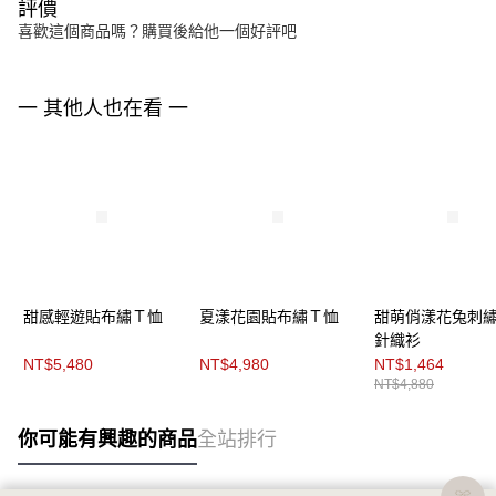
評價
喜歡這個商品嗎？購買後給他一個好評吧
一 其他人也在看 一
甜感輕遊貼布繡Ｔ恤
夏漾花園貼布繡Ｔ恤
甜萌俏漾花兔刺
針織衫
NT$5,480
NT$4,980
NT$1,464
NT$4,880
你可能有興趣的商品
全站排行