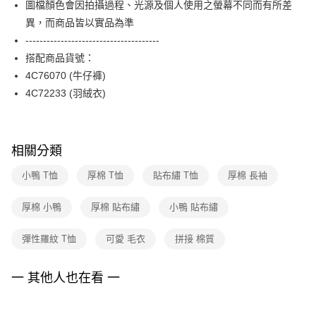
圖檔顏色會因拍攝過程、光源及個人使用之螢幕不同而有所差
台新國際商業銀行
中國信託商業銀行
便利好安心！
台灣樂天信用卡公司
異，而商品皆以實品為準
１．簡單：不需註冊會員、不需綁卡、不需儲值。
運送方式
２．便利：只要手機號碼，簡訊認證，即可結帳。
--------------------------------------
３．安心：先確認商品／服務後，再付款。
付款後全家FamilyMart取貨
搭配商品貨號：
每筆NT$90，滿NT$3,600(含以上)免運費
4C76070 (牛仔褲)
【「AFTEE先享後付」結帳流程】
１．於結帳方式選擇「AFTEE先享後付」後，將跳轉至「AFTEE先享後付」
4C72233 (羽絨衣)
付款後7-11取貨
結帳頁面，進行簡訊認證並確認金額後，即可完成結帳。
２．訂單成立數日內，您將收到繳費通知簡訊。
每筆NT$90，滿NT$3,600(含以上)免運費
３．收到繳費通知簡訊後14天內，點擊此簡訊中的連結，可透過四大超商／
ATM／網路銀行／等多元方式進行付款，方視為交易完成。
黑貓宅配
相關分類
※ 請注意：結帳手續完成當下不需立刻繳費，但若您需要取消訂單，請聯絡
每筆NT$90，滿NT$3,600(含以上)免運費
購買商品的店家。未經商家同意取消之訂單仍視為有效，需透過AFTEE先享
小鴨 T恤
厚棉 T恤
貼布繡 T恤
厚棉 長袖
後付繳納相關費用。
離島宅配 (蘭嶼恕不配送)
※ 交易是否成功請以「AFTEE先享後付 」之結帳頁面顯示為準，若有關於
是否繳費成功／繳費後需取消欲退款等相關疑問，請聯繫「AFTEE先享後付
厚棉 小鴨
厚棉 貼布繡
小鴨 貼布繡
每筆NT$200，滿NT$8,000(含以上)免運費
客戶支援中心」
https://netprotections.freshdesk.com/support/home
付款後門市自取
彈性羅紋 T恤
可愛 毛衣
拼接 棉質
【注意事項】
１．透過由恩沛科技股份有限公司提供之「AFTEE先享後付」服務完成之交
免運費
易，需依本服務之必要範圍內提供個人資料，並將交易相關給付款項請求債
一 其他人也在看 一
權轉讓予恩沛科技股份有限公司。
２．關於個人資料處理事宜，請瀏覽以下網址：
https://aftee.tw/terms/#terms3