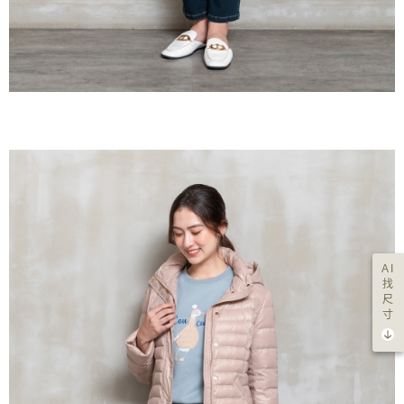
AI
找
尺
寸