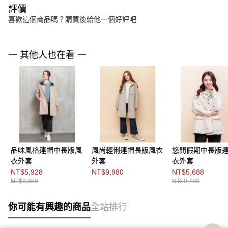
評價
喜歡這個商品嗎？購買後給他一個好評吧
一 其他人也在看 一
品味風格連帽中長版風
風尚輕俐連帽長版風衣
悠閒假期中長版
衣外套
外套
衣外套
NT$5,928
NT$9,980
NT$5,688
NT$9,880
NT$9,480
你可能有興趣的商品
全站排行