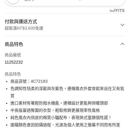
付款與運送方式
超取滿NT$3,600免運
付款方式
商品特色
信用卡一次付款
商品編號
信用卡分期付款
11252232
3 期 0 利率 每期
NT$1,936
21家銀行
商品特色
合作金庫商業銀行
第一商業銀行
LINE Pay
商品貨號：4C72183
華南商業銀行
彰化商業銀行
色調知性恬柔的深藍與灰藍色，連帽風衣外套穿起來自在又有氣
Apple Pay
上海商業儲蓄銀行
台北富邦商業銀行
國泰世華商業銀行
兆豐國際商業銀行
質
街口支付
臺灣中小企業銀行
台中商業銀行
進口素材有著輕防撥水機能，連帽設計更能夠保暖頭部
匯豐（台灣）商業銀行
華泰商業銀行
中長版蓋過臀圍的衣型，輕鬆修飾更展現率性風格
AFTEE先享後付
聯邦商業銀行
遠東國際商業銀行
純色風衣內俏皮的棉質小驢配布，表現英式童趣個性感！
相關說明
元大商業銀行
永豐商業銀行
【關於「AFTEE先享後付」】
圖檔顏色會因拍攝過程、光源及個人使用之螢幕不同而有所差
玉山商業銀行
星展（台灣）商業銀行
ATM付款
AFTEE先享後付是「在收到商品之後才付款」的支付方式。 讓您購物簡單