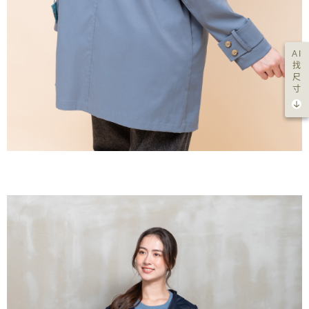
AI
找
尺
寸