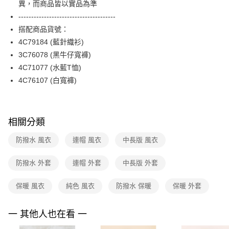
異，而商品皆以實品為準
台新國際商業銀行
中國信託商業銀行
便利好安心！
台灣樂天信用卡公司
--------------------------------------
１．簡單：不需註冊會員、不需綁卡、不需儲值。
運送方式
２．便利：只要手機號碼，簡訊認證，即可結帳。
搭配商品貨號：
３．安心：先確認商品／服務後，再付款。
付款後全家FamilyMart取貨
4C79184 (藍針織衫)
每筆NT$90，滿NT$3,600(含以上)免運費
3C76078 (黑牛仔寬褲)
【「AFTEE先享後付」結帳流程】
１．於結帳方式選擇「AFTEE先享後付」後，將跳轉至「AFTEE先享後付」
4C71077 (水藍T恤)
付款後7-11取貨
結帳頁面，進行簡訊認證並確認金額後，即可完成結帳。
4C76107 (白寬褲)
２．訂單成立數日內，您將收到繳費通知簡訊。
每筆NT$90，滿NT$3,600(含以上)免運費
３．收到繳費通知簡訊後14天內，點擊此簡訊中的連結，可透過四大超商／
ATM／網路銀行／等多元方式進行付款，方視為交易完成。
黑貓宅配
※ 請注意：結帳手續完成當下不需立刻繳費，但若您需要取消訂單，請聯絡
每筆NT$90，滿NT$3,600(含以上)免運費
購買商品的店家。未經商家同意取消之訂單仍視為有效，需透過AFTEE先享
相關分類
後付繳納相關費用。
離島宅配 (蘭嶼恕不配送)
※ 交易是否成功請以「AFTEE先享後付 」之結帳頁面顯示為準，若有關於
防撥水 風衣
連帽 風衣
中長版 風衣
是否繳費成功／繳費後需取消欲退款等相關疑問，請聯繫「AFTEE先享後付
每筆NT$200，滿NT$8,000(含以上)免運費
客戶支援中心」
https://netprotections.freshdesk.com/support/home
防撥水 外套
連帽 外套
中長版 外套
付款後門市自取
【注意事項】
１．透過由恩沛科技股份有限公司提供之「AFTEE先享後付」服務完成之交
免運費
保暖 風衣
純色 風衣
防撥水 保暖
保暖 外套
易，需依本服務之必要範圍內提供個人資料，並將交易相關給付款項請求債
權轉讓予恩沛科技股份有限公司。
２．關於個人資料處理事宜，請瀏覽以下網址：
一 其他人也在看 一
https://aftee.tw/terms/#terms3