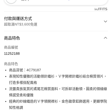
付款與運送方式
超取滿NT$3,600免運
付款方式
商品特色
信用卡一次付款
商品編號
信用卡分期付款
11252188
3 期 0 利率 每期
NT$1,496
21家銀行
商品特色
合作金庫商業銀行
第一商業銀行
LINE Pay
商品貨號：4C79187
華南商業銀行
彰化商業銀行
表現知性優雅的活動領針織衫，Ｖ字開襟針織衫結合棉質領片，
Apple Pay
上海商業儲蓄銀行
台北富邦商業銀行
國泰世華商業銀行
兆豐國際商業銀行
打造多樣搭配風格
街口支付
臺灣中小企業銀行
台中商業銀行
流露貴族氣質的鳶尾花棉質面料，可拆卸活動領，圓柔的領緣線
匯豐（台灣）商業銀行
華泰商業銀行
條感受柔和優雅
AFTEE先享後付
聯邦商業銀行
遠東國際商業銀行
經典的紗線織造的Ｖ字領開襟衫，金色徽章釦飾選用，更顯學院
相關說明
元大商業銀行
永豐商業銀行
【關於「AFTEE先享後付」】
知性格調
玉山商業銀行
星展（台灣）商業銀行
ATM付款
AFTEE先享後付是「在收到商品之後才付款」的支付方式。 讓您購物簡單