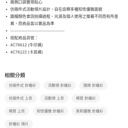
兩側口袋實用貼心
台新國際商業銀行
中國信託商業銀行
便利好安心！
台灣樂天信用卡公司
仿兩件式活動領片設計，自在詮釋多種知性優雅面貌
１．簡單：不需註冊會員、不需綁卡、不需儲值。
運送方式
２．便利：只要手機號碼，簡訊認證，即可結帳。
圖檔顏色會因拍攝過程、光源及個人使用之螢幕不同而有所差
３．安心：先確認商品／服務後，再付款。
付款後全家FamilyMart取貨
異，而商品皆以實品為準
每筆NT$90，滿NT$3,600(含以上)免運費
--------------------------------------
【「AFTEE先享後付」結帳流程】
１．於結帳方式選擇「AFTEE先享後付」後，將跳轉至「AFTEE先享後付」
搭配商品貨號：
付款後7-11取貨
結帳頁面，進行簡訊認證並確認金額後，即可完成結帳。
4C76612 (牛仔褲)
２．訂單成立數日內，您將收到繳費通知簡訊。
每筆NT$90，滿NT$3,600(含以上)免運費
３．收到繳費通知簡訊後14天內，點擊此簡訊中的連結，可透過四大超商／
4C76122 (卡其褲)
ATM／網路銀行／等多元方式進行付款，方視為交易完成。
黑貓宅配
※ 請注意：結帳手續完成當下不需立刻繳費，但若您需要取消訂單，請聯絡
每筆NT$90，滿NT$3,600(含以上)免運費
購買商品的店家。未經商家同意取消之訂單仍視為有效，需透過AFTEE先享
後付繳納相關費用。
相關分類
離島宅配 (蘭嶼恕不配送)
※ 交易是否成功請以「AFTEE先享後付 」之結帳頁面顯示為準，若有關於
是否繳費成功／繳費後需取消欲退款等相關疑問，請聯繫「AFTEE先享後付
每筆NT$200，滿NT$8,000(含以上)免運費
仿兩件式 針織衫
活動領 針織衫
開襟 針織衫
客戶支援中心」
https://netprotections.freshdesk.com/support/home
付款後門市自取
【注意事項】
仿兩件式 上衣
活動領 上衣
棉質 針織衫
１．透過由恩沛科技股份有限公司提供之「AFTEE先享後付」服務完成之交
免運費
易，需依本服務之必要範圍內提供個人資料，並將交易相關給付款項請求債
棉質 上衣
知性優雅 針織衫
柔和優雅 針織衫
權轉讓予恩沛科技股份有限公司。
２．關於個人資料處理事宜，請瀏覽以下網址：
https://aftee.tw/terms/#terms3
針織衫 領片