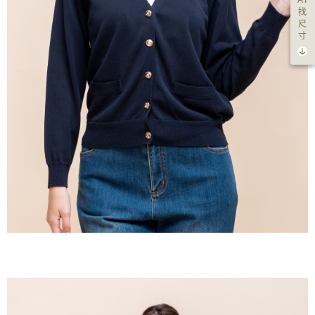
AI
找
尺
寸