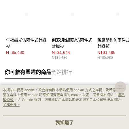
午夜織光仿兩件式針織
俐落調性廓形仿兩件式
暖感簡約仿兩件
衫
針織衫
針織衫
NT$5,480
NT$1,644
NT$1,495
NT$5,480
NT$5,980
你可能有興趣的商品
全站排行
本網站中使用 cookie，欲查詢有關本網站使用 cookie 方式之詳情，及若您不希
熱門標籤
望在電腦上使用 cookie 時應如何變更電腦的 cookie 設定，請參閱本網站「
隱私
權條款
」之 Cookie 聲明。您繼續使用本網站即表示您同意本公司得按本網站使
用條款之 Cookie 聲明使用 cookie。
了解更多 >
我知道了