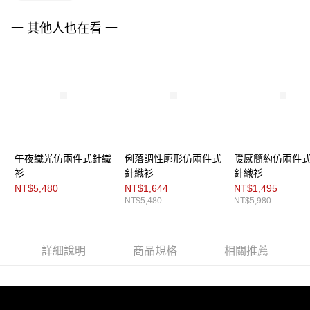
３．未成年的使用者請事先徵得法定代理人或監護人之同意方可使用
「AFTEE先享後付」，若未經同意申辦者引起之損失，本公司不負相關責
任。
一 其他人也在看 一
４．使用「AFTEE先享後付」時，將依據個別帳號之用戶狀況，依本公司即
時審查核予不同之上限額度；若仍有額度不足之情形，本公司將視審查結果
請求用戶進行身份認證。
５．嚴禁一人註冊多個帳號或使用他人資訊註冊。若發現惡意使用之情形，
恩沛科技股份有限公司將有權停止該用戶之使用額度並採取法律行動。
午夜織光仿兩件式針織
俐落調性廓形仿兩件式
暖感簡約仿兩件
衫
針織衫
針織衫
NT$5,480
NT$1,644
NT$1,495
NT$5,480
NT$5,980
詳細說明
商品規格
相關推薦