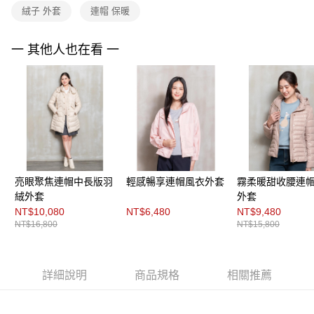
３．未成年的使用者請事先徵得法定代理人或監護人之同意方可使用
絨子 外套
連帽 保暖
「AFTEE先享後付」，若未經同意申辦者引起之損失，本公司不負相關責
任。
４．使用「AFTEE先享後付」時，將依據個別帳號之用戶狀況，依本公司即
一 其他人也在看 一
時審查核予不同之上限額度；若仍有額度不足之情形，本公司將視審查結果
請求用戶進行身份認證。
５．嚴禁一人註冊多個帳號或使用他人資訊註冊。若發現惡意使用之情形，
恩沛科技股份有限公司將有權停止該用戶之使用額度並採取法律行動。
亮眼聚焦連帽中長版羽
輕感暢享連帽風衣外套
霧柔暖甜收腰連
絨外套
外套
NT$10,080
NT$6,480
NT$9,480
NT$16,800
NT$15,800
詳細說明
商品規格
相關推薦