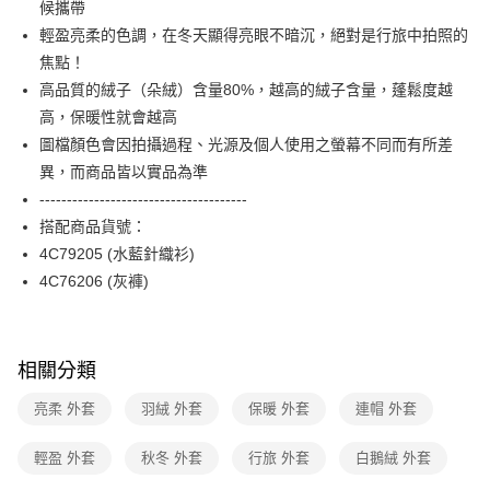
候攜帶
台新國際商業銀行
中國信託商業銀行
便利好安心！
台灣樂天信用卡公司
輕盈亮柔的色調，在冬天顯得亮眼不暗沉，絕對是行旅中拍照的
１．簡單：不需註冊會員、不需綁卡、不需儲值。
運送方式
２．便利：只要手機號碼，簡訊認證，即可結帳。
焦點！
３．安心：先確認商品／服務後，再付款。
付款後全家FamilyMart取貨
高品質的絨子（朵絨）含量80%，越高的絨子含量，蓬鬆度越
每筆NT$90，滿NT$3,600(含以上)免運費
高，保暖性就會越高
【「AFTEE先享後付」結帳流程】
１．於結帳方式選擇「AFTEE先享後付」後，將跳轉至「AFTEE先享後付」
圖檔顏色會因拍攝過程、光源及個人使用之螢幕不同而有所差
付款後7-11取貨
結帳頁面，進行簡訊認證並確認金額後，即可完成結帳。
異，而商品皆以實品為準
２．訂單成立數日內，您將收到繳費通知簡訊。
每筆NT$90，滿NT$3,600(含以上)免運費
３．收到繳費通知簡訊後14天內，點擊此簡訊中的連結，可透過四大超商／
--------------------------------------
ATM／網路銀行／等多元方式進行付款，方視為交易完成。
黑貓宅配
搭配商品貨號：
※ 請注意：結帳手續完成當下不需立刻繳費，但若您需要取消訂單，請聯絡
4C79205 (水藍針織衫)
每筆NT$90，滿NT$3,600(含以上)免運費
購買商品的店家。未經商家同意取消之訂單仍視為有效，需透過AFTEE先享
後付繳納相關費用。
4C76206 (灰褲)
離島宅配 (蘭嶼恕不配送)
※ 交易是否成功請以「AFTEE先享後付 」之結帳頁面顯示為準，若有關於
是否繳費成功／繳費後需取消欲退款等相關疑問，請聯繫「AFTEE先享後付
每筆NT$200，滿NT$8,000(含以上)免運費
客戶支援中心」
https://netprotections.freshdesk.com/support/home
付款後門市自取
相關分類
【注意事項】
１．透過由恩沛科技股份有限公司提供之「AFTEE先享後付」服務完成之交
免運費
亮柔 外套
羽絨 外套
保暖 外套
連帽 外套
易，需依本服務之必要範圍內提供個人資料，並將交易相關給付款項請求債
權轉讓予恩沛科技股份有限公司。
２．關於個人資料處理事宜，請瀏覽以下網址：
輕盈 外套
秋冬 外套
行旅 外套
白鵝絨 外套
https://aftee.tw/terms/#terms3