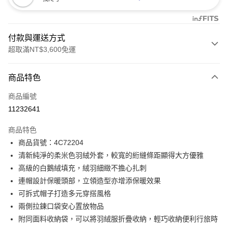
付款與運送方式
超取滿NT$3,600免運
付款方式
商品特色
信用卡一次付款
商品編號
信用卡分期付款
11232641
3 期 0 利率 每期
NT$3,160
21家銀行
商品特色
合作金庫商業銀行
第一商業銀行
LINE Pay
商品貨號：4C72204
華南商業銀行
彰化商業銀行
清新純淨的柔米色羽絨外套，較寬的絎縫條距顯得大方優雅
Apple Pay
上海商業儲蓄銀行
台北富邦商業銀行
國泰世華商業銀行
兆豐國際商業銀行
高級的白鵝絨填充，絨羽細緻不擔心扎刺
街口支付
臺灣中小企業銀行
台中商業銀行
連帽設計保暖頭部，立領造型亦增添保暖效果
匯豐（台灣）商業銀行
華泰商業銀行
可拆式帽子打造多元穿搭風格
AFTEE先享後付
聯邦商業銀行
遠東國際商業銀行
兩側拉鍊口袋安心置放物品
相關說明
元大商業銀行
永豐商業銀行
【關於「AFTEE先享後付」】
附同面料收納袋，可以將羽絨服折疊收納，輕巧收納便利行旅時
玉山商業銀行
星展（台灣）商業銀行
ATM付款
AFTEE先享後付是「在收到商品之後才付款」的支付方式。 讓您購物簡單