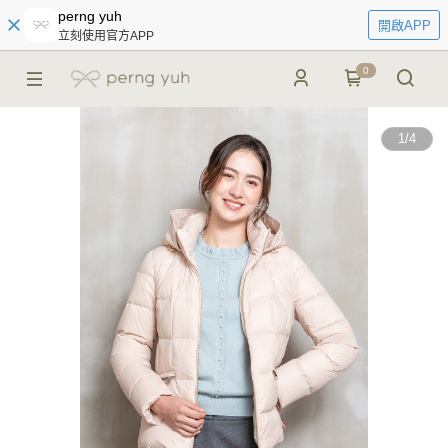
perng yuh
開啟APP
立刻使用官方APP
0
1
/
4