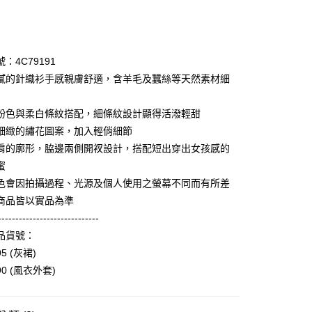
次付款
期付款
0 利率 每期
NT$996
21家銀行
：4C79191
庫商業銀行
第一商業銀行
膩的針織衫手感親膚舒適，含羊毛及蠶絲等天然素材細
業銀行
彰化商業銀行
業儲蓄銀行
台北富邦商業銀行
粉色與柔白條紋搭配，細條紋設計顯得活潑輕甜
華商業銀行
兆豐國際商業銀行
細緻的繡花圖案，加入輕俏細節
小企業銀行
台中商業銀行
肩的廓形，脇邊兩側開衩設計，搭配短出穿出女孩感的
台灣）商業銀行
華泰商業銀行
享後付
業銀行
遠東國際商業銀行
蜜
業銀行
永豐商業銀行
色會因拍攝過程、光源及個人使用之螢幕不同而有所差
FTEE先享後付」】
業銀行
星展（台灣）商業銀行
先享後付是「在收到商品之後才付款」的支付方式。 讓您購物簡單
商品皆以實品為準
際商業銀行
中國信託商業銀行
心！
-----------------------------
天信用卡公司
：不需註冊會員、不需綁卡、不需儲值。
品貨號：
：只要手機號碼，簡訊認證，即可結帳。
：先確認商品／服務後，再付款。
95 (灰裙)
amilyMart取貨
90 (風衣外套)
EE先享後付」結帳流程】
0，滿NT$3,600(含以上)免運費
方式選擇「AFTEE先享後付」後，將跳轉至「AFTEE先享後
頁面，進行簡訊認證並確認金額後，即可完成結帳。