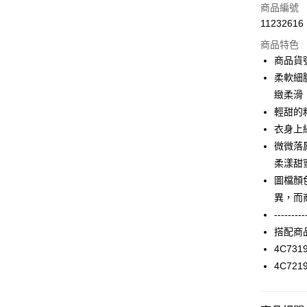
信用卡一
商品編號
11232616
信用卡分
商品特色
3 期 
商品貨號
合作金
柔軟細
LINE Pay
華南商
緻柔滑
Apple Pay
上海商
輕甜的
國泰世
衣身上
街口支付
臺灣中
微微落
匯豐（
AFTEE先
聯邦商
柔漾甜
相關說明
元大商
圖檔顏
【關於「A
玉山商
ATM付款
AFTEE
異，而
台新國
便利好安
---------
台灣樂
１．簡單
搭配商
２．便利
運送方式
３．安心
4C731
付款後全家F
4C721
【「AFT
每筆NT$9
１．於結帳
付」結帳