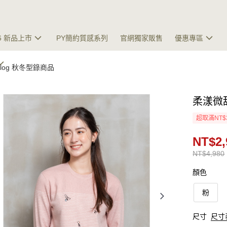
26 新品上市
PY簡約質感系列
官網獨家販售
優惠專區
talog 秋冬型錄商品
柔漾微
超取滿NT$
NT$2,
NT$4,980
顏色
粉
尺寸
尺寸