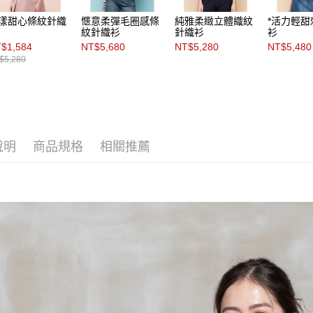
漾甜心條紋針織
愜意柔彈毛圈感條
純雅柔緻立體織紋
*活力輕
紋針織衫
針織衫
衫
$1,584
NT$5,680
NT$5,280
NT$5,480
$5,280
說明
商品規格
相關推薦