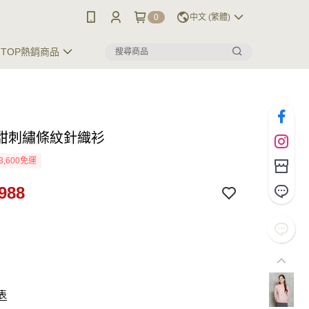
0
中文 (繁體)
TOP熱銷商品
甜刺繡條紋針織衫
3,600免運
988
表