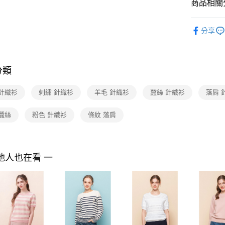
付款後7-1
２．訂單
商品相關分
３．收到繳
每筆NT$9
／ATM／
2025 AW 
※ 請注意
分享
商品
黑貓宅配
絡購買商品
先享後付
每筆NT$9
Shop by 
※ 交易是
是否繳費成
離島宅配 
分類
付客戶支
每筆NT$2
【注意事
 針織衫
刺繡 針織衫
羊毛 針織衫
蠶絲 針織衫
落肩 
付款後門
１．透過由
交易，需
免運費
蠶絲
粉色 針織衫
條紋 落肩
求債權轉
２．關於
https://aft
３．未成
「AFTE
他人也在看 一
任。
４．使用「
即時審查
結果請求
５．嚴禁
形，恩沛
動。