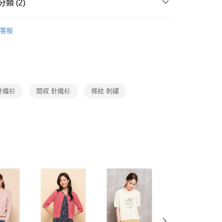
1取貨
成立數日內，您將收到繳費通知簡訊。
類 (2)
費通知簡訊後14天內，點擊此簡訊中的連結，可透過四大超商
0，滿NT$3,600(含以上)免運費
網路銀行／等多元方式進行付款，方視為交易完成。
Collection｜4C秋冬系列
2025 AW Catalog 秋冬型錄
：結帳手續完成當下不需立刻繳費，但若您需要取消訂單，請聯
客服
的店家。未經商家同意取消之訂單仍視為有效，需透過AFTEE
繳納相關費用。
0，滿NT$3,600(含以上)免運費
Category 商品分類
♡ 上衣｜Tops
否成功請以「AFTEE先享後付 」之結帳頁面顯示為準，若有關於
功／繳費後需取消欲退款等相關疑問，請聯繫「AFTEE先享後
(蘭嶼恕不配送)
援中心」
https://netprotections.freshdesk.com/support/home
00，滿NT$8,000(含以上)免運費
項】
針織衫
開衩 針織衫
條紋 刺繡
市自取
恩沛科技股份有限公司提供之「AFTEE先享後付」服務完成之
依本服務之必要範圍內提供個人資料，並將交易相關給付款項請
讓予恩沛科技股份有限公司。
個人資料處理事宜，請瀏覽以下網址：
ee.tw/terms/#terms3
年的使用者請事先徵得法定代理人或監護人之同意方可使用
E先享後付」，若未經同意申辦者引起之損失，本公司不負相關責
AFTEE先享後付」時，將依據個別帳號之用戶狀況，依本公司
核予不同之上限額度；若仍有額度不足之情形，本公司將視審查
用戶進行身份認證。
一人註冊多個帳號或使用他人資訊註冊。若發現惡意使用之情
科技股份有限公司將有權停止該用戶之使用額度並採取法律行