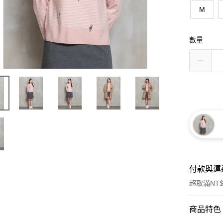
M
數量
付款與運
超取滿NT$
付款方式
商品特色