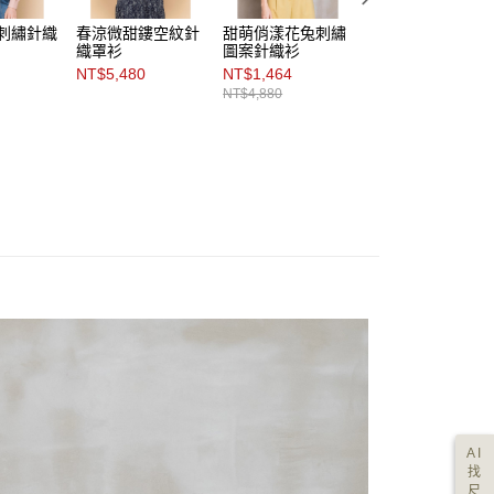
甜刺繡針織
春涼微甜鏤空紋針
甜萌俏漾花兔刺繡
櫻果甜實刺繡飾針
織罩衫
圖案針織衫
織衫
NT$5,480
NT$1,464
NT$4,980
NT$4,880
AI
找
尺