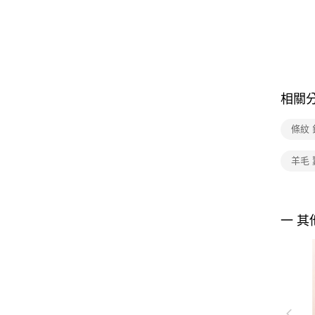
相關
條紋
羊毛 
一 其