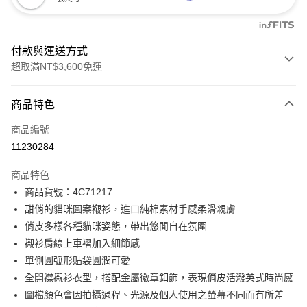
付款與運送方式
超取滿NT$3,600免運
付款方式
商品特色
信用卡一次付款
商品編號
信用卡分期付款
11230284
3 期 0 利率 每期
NT$1,096
21家銀行
商品特色
合作金庫商業銀行
第一商業銀行
LINE Pay
商品貨號：4C71217
華南商業銀行
彰化商業銀行
甜俏的貓咪圖案襯衫，進口純棉素材手感柔滑親膚
Apple Pay
上海商業儲蓄銀行
台北富邦商業銀行
國泰世華商業銀行
兆豐國際商業銀行
俏皮多樣各種貓咪姿態，帶出悠閒自在氛圍
街口支付
臺灣中小企業銀行
台中商業銀行
襯衫肩線上車褶加入細節感
匯豐（台灣）商業銀行
華泰商業銀行
單側圓弧形貼袋圓潤可愛
AFTEE先享後付
聯邦商業銀行
遠東國際商業銀行
全開襟襯衫衣型，搭配金屬徽章釦飾，表現俏皮活潑英式時尚感
相關說明
元大商業銀行
永豐商業銀行
【關於「AFTEE先享後付」】
圖檔顏色會因拍攝過程、光源及個人使用之螢幕不同而有所差
玉山商業銀行
星展（台灣）商業銀行
ATM付款
AFTEE先享後付是「在收到商品之後才付款」的支付方式。 讓您購物簡單