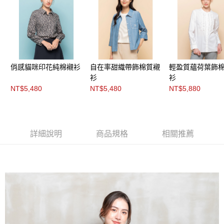
３．未成年的使用者請事先徵得法定代理人或監護人之同意方可使用
「AFTEE先享後付」，若未經同意申辦者引起之損失，本公司不負相關責
任。
４．使用「AFTEE先享後付」時，將依據個別帳號之用戶狀況，依本公司即
時審查核予不同之上限額度；若仍有額度不足之情形，本公司將視審查結果
請求用戶進行身份認證。
５．嚴禁一人註冊多個帳號或使用他人資訊註冊。若發現惡意使用之情形，
恩沛科技股份有限公司將有權停止該用戶之使用額度並採取法律行動。
俏感貓咪印花純棉襯衫
自在率甜織帶飾棉質襯
輕盈質蘊荷葉飾
衫
衫
NT$5,480
NT$5,480
NT$5,880
詳細說明
商品規格
相關推薦