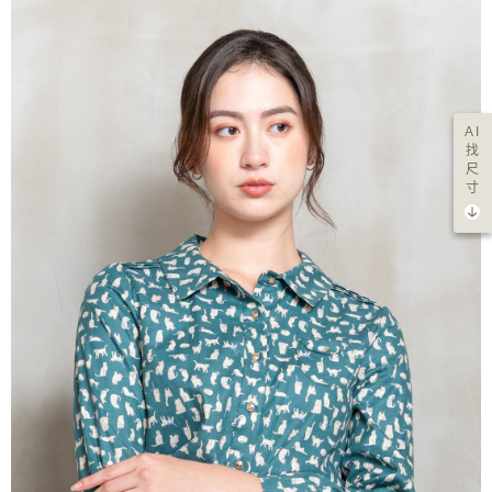
AI
找
尺
寸