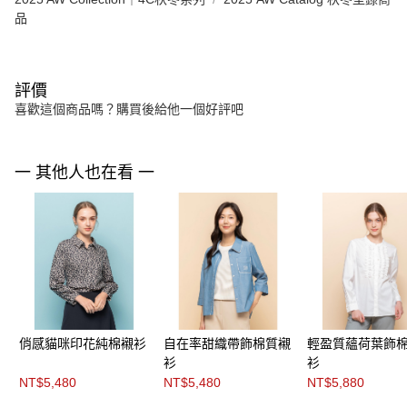
品
評價
喜歡這個商品嗎？購買後給他一個好評吧
一 其他人也在看 一
俏感貓咪印花純棉襯衫
自在率甜織帶飾棉質襯
輕盈質蘊荷葉飾
衫
衫
NT$5,480
NT$5,480
NT$5,880