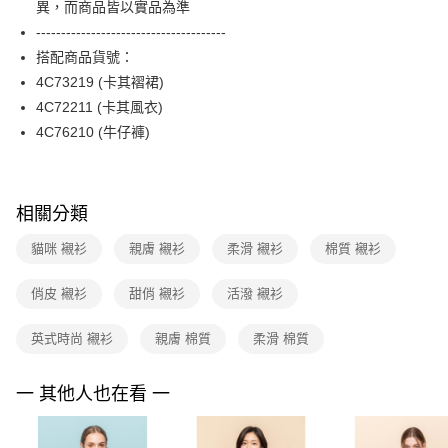
異，而商品皆以實品為準
台新國際商業銀行
中國信託商業銀行
便利好安心！
台灣樂天信用卡公司
--------------------------------------
１．簡單：不需註冊會員、不需綁卡、不需儲值。
運送方式
２．便利：只要手機號碼，簡訊認證，即可結帳。
搭配商品貨號：
３．安心：先確認商品／服務後，再付款。
付款後全家FamilyMart取貨
4C73219 (卡其褶裙)
每筆NT$90，滿NT$3,600(含以上)免運費
4C72211 (卡其風衣)
【「AFTEE先享後付」結帳流程】
１．於結帳方式選擇「AFTEE先享後付」後，將跳轉至「AFTEE先享後付」
4C76210 (牛仔褲)
付款後7-11取貨
結帳頁面，進行簡訊認證並確認金額後，即可完成結帳。
２．訂單成立數日內，您將收到繳費通知簡訊。
每筆NT$90，滿NT$3,600(含以上)免運費
３．收到繳費通知簡訊後14天內，點擊此簡訊中的連結，可透過四大超商／
ATM／網路銀行／等多元方式進行付款，方視為交易完成。
黑貓宅配
相關分類
※ 請注意：結帳手續完成當下不需立刻繳費，但若您需要取消訂單，請聯絡
每筆NT$90，滿NT$3,600(含以上)免運費
購買商品的店家。未經商家同意取消之訂單仍視為有效，需透過AFTEE先享
貓咪 襯衫
親膚 襯衫
柔滑 襯衫
棉質 襯衫
後付繳納相關費用。
離島宅配 (蘭嶼恕不配送)
※ 交易是否成功請以「AFTEE先享後付 」之結帳頁面顯示為準，若有關於
是否繳費成功／繳費後需取消欲退款等相關疑問，請聯繫「AFTEE先享後付
俏皮 襯衫
甜俏 襯衫
活潑 襯衫
每筆NT$200，滿NT$8,000(含以上)免運費
客戶支援中心」
https://netprotections.freshdesk.com/support/home
付款後門市自取
英式時尚 襯衫
親膚 棉質
柔滑 棉質
【注意事項】
１．透過由恩沛科技股份有限公司提供之「AFTEE先享後付」服務完成之交
免運費
易，需依本服務之必要範圍內提供個人資料，並將交易相關給付款項請求債
一 其他人也在看 一
權轉讓予恩沛科技股份有限公司。
２．關於個人資料處理事宜，請瀏覽以下網址：
https://aftee.tw/terms/#terms3