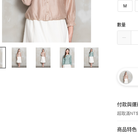
M
數量
付款與運
超取滿NT$
付款方式
商品特色