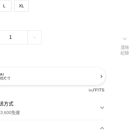
L
XL
清除
紀錄
AI
找尺寸
送方式
3,600免運