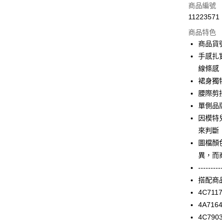
信用卡一
商品編號
11223571
信用卡分
商品特色
3 期 
商品貨號
合作金
手感扎
LINE Pay
華南商
線條感
Apple Pay
上海商
裙身獨
國泰世
腰際剪
街口支付
臺灣中
單側品
匯豐（
AFTEE先
聯邦商
因模特
相關說明
元大商
來判斷
【關於「A
玉山商
ATM付款
AFTEE
圖檔顏
台新國
便利好安
異，而
台灣樂
１．簡單
---------
２．便利
運送方式
３．安心
搭配商
付款後全家F
4C711
【「AFT
每筆NT$9
4A716
１．於結帳
付」結帳
4C79