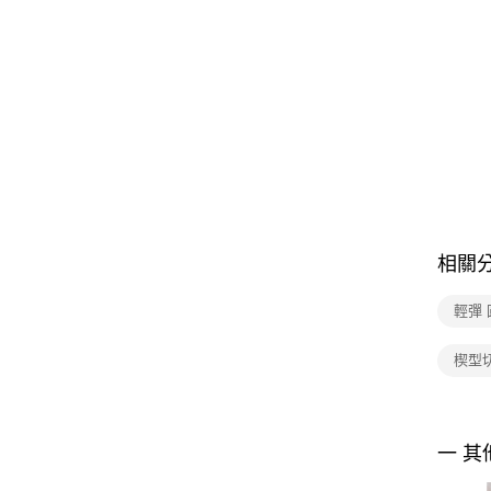
相關
輕彈 
楔型
一 其