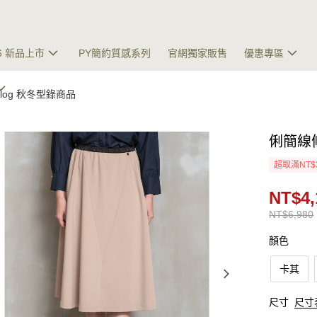
26 新品上市
PY簡約質感系列
官網獨家販售
優惠專區
talog 秋冬型錄商品
俐簡線
超取滿NT$
NT$4,
NT$6,980
顏色
卡其
尺寸
尺寸