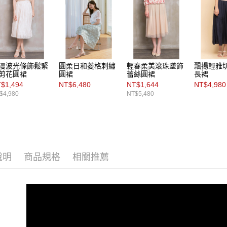
漫波光條飾鬆緊
圓柔日和菱格刺繡
輕春柔美滾珠墜飾
飄揚輕雅
剪花圓裙
圓裙
蕾絲圓裙
長裙
$1,494
NT$6,480
NT$1,644
NT$4,980
$4,980
NT$5,480
說明
商品規格
相關推薦