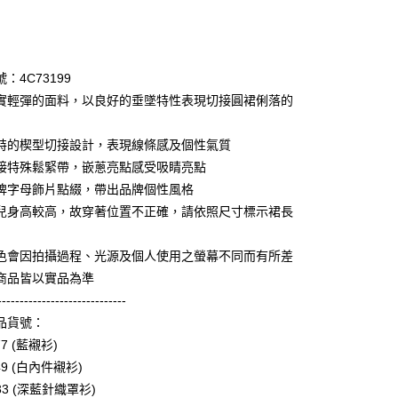
次付款
期付款
0 利率 每期
NT$1,396
21家銀行
：4C73199
庫商業銀行
第一商業銀行
實輕彈的面料，以良好的垂墜特性表現切接圓裙俐落的
業銀行
彰化商業銀行
業儲蓄銀行
台北富邦商業銀行
特的楔型切接設計，表現線條感及個性氣質
華商業銀行
兆豐國際商業銀行
接特殊鬆緊帶，嵌蔥亮點感受吸睛亮點
小企業銀行
台中商業銀行
牌字母飾片點綴，帶出品牌個性風格
台灣）商業銀行
華泰商業銀行
享後付
業銀行
遠東國際商業銀行
兒身高較高，故穿著位置不正確，請依照尺寸標示裙長
業銀行
永豐商業銀行
FTEE先享後付」】
業銀行
星展（台灣）商業銀行
先享後付是「在收到商品之後才付款」的支付方式。 讓您購物簡單
色會因拍攝過程、光源及個人使用之螢幕不同而有所差
際商業銀行
中國信託商業銀行
心！
商品皆以實品為準
天信用卡公司
：不需註冊會員、不需綁卡、不需儲值。
-----------------------------
：只要手機號碼，簡訊認證，即可結帳。
：先確認商品／服務後，再付款。
品貨號：
amilyMart取貨
77 (藍襯衫)
EE先享後付」結帳流程】
0，滿NT$3,600(含以上)免運費
49 (白內件襯衫)
方式選擇「AFTEE先享後付」後，將跳轉至「AFTEE先享後
頁面，進行簡訊認證並確認金額後，即可完成結帳。
033 (深藍針織罩衫)