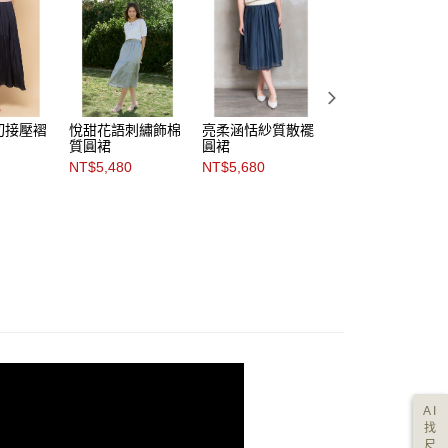
切接壓褶
悅甜花語刺繡飾棉
亮柔涵恬紗質散襬
柔迷輕感層次網紗
質圓裙
圓裙
圓裙
NT$5,480
NT$5,680
NT$5,480
AI
找
尺