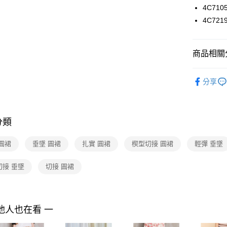
付款後7-1
２．訂單
4C710
３．收到繳
每筆NT$9
／ATM／
4C72
※ 請注意
黑貓宅配
絡購買商品
先享後付
每筆NT$9
商品相關分
※ 交易是
是否繳費成
離島宅配 
2025 AW 
付客戶支
每筆NT$2
分享
商品
【注意事
付款後門
Shop by 
１．透過由
交易，需
免運費
求債權轉
分類
２．關於
https://aft
圓裙
垂墜 圓裙
扎實 圓裙
楔型切接 圓裙
輕彈 垂墜
３．未成
「AFTE
任。
切接 垂墜
切接 圓裙
４．使用「
即時審查
結果請求
５．嚴禁
他人也在看 一
形，恩沛
動。