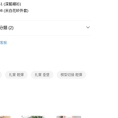
1取貨
成立數日內，您將收到繳費通知簡訊。
51 (深藍襯衫)
費通知簡訊後14天內，點擊此簡訊中的連結，可透過四大超商
0，滿NT$3,600(含以上)免運費
網路銀行／等多元方式進行付款，方視為交易完成。
198 (米白花紗外套)
：結帳手續完成當下不需立刻繳費，但若您需要取消訂單，請聯
的店家。未經商家同意取消之訂單仍視為有效，需透過AFTEE
繳納相關費用。
0，滿NT$3,600(含以上)免運費
類 (2)
否成功請以「AFTEE先享後付 」之結帳頁面顯示為準，若有關於
功／繳費後需取消欲退款等相關疑問，請聯繫「AFTEE先享後
(蘭嶼恕不配送)
Collection｜4C秋冬系列
2025 AW Catalog 秋冬型錄
援中心」
https://netprotections.freshdesk.com/support/home
00，滿NT$8,000(含以上)免運費
客服
項】
市自取
Category 商品分類
♡ 裙/褲｜Skirt / Pants
恩沛科技股份有限公司提供之「AFTEE先享後付」服務完成之
依本服務之必要範圍內提供個人資料，並將交易相關給付款項請
讓予恩沛科技股份有限公司。
個人資料處理事宜，請瀏覽以下網址：
ee.tw/terms/#terms3
扎實 輕彈
扎實 垂墜
楔型切接 輕彈
年的使用者請事先徵得法定代理人或監護人之同意方可使用
E先享後付」，若未經同意申辦者引起之損失，本公司不負相關責
AFTEE先享後付」時，將依據個別帳號之用戶狀況，依本公司
核予不同之上限額度；若仍有額度不足之情形，本公司將視審查
用戶進行身份認證。
一人註冊多個帳號或使用他人資訊註冊。若發現惡意使用之情
科技股份有限公司將有權停止該用戶之使用額度並採取法律行