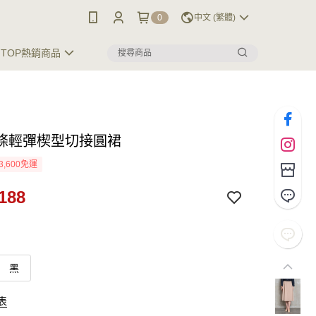
0
中文 (繁體)
TOP熱銷商品
條輕彈楔型切接圓裙
3,600免運
188
黑
表